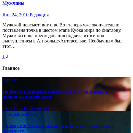
Мужчины
Янв 24, 2010
Редакция
Мужской персьют: вот и вс Вот теперь уже окончательно
поставлена точка в шестом этапе Кубка мира по биатлону.
Мужская гонка преследования подвела итоги под
выступлением в Антхольце-Антерсельве. Необычным был
этот…
Пагинация
1
2
записей
Главное
Другое
Почему пользователи возвращаются на знакомые
цифровые платформы
Июл 18, 2026
Редакция
Путёвые заметки
Почему ностальгия стала сильным инструментом в
интернете