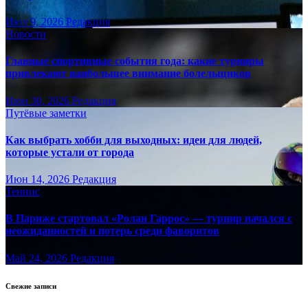
Июл 9, 2026
Редакция
Новости
Главные спортивные события года: какие турниры
привлекают наибольшее внимание болельщиков
Июн 30, 2026
Редакция
Путёвые заметки
Как выбрать хобби для выходных: идеи для людей,
которые устали от города
Июн 14, 2026
Редакция
Теннис
В Париже стартовал «Ролан Гаррос» — турнир начался с
неожиданностей и потерь среди фаворитов
Май 24, 2026
Редакция
Свежие записи