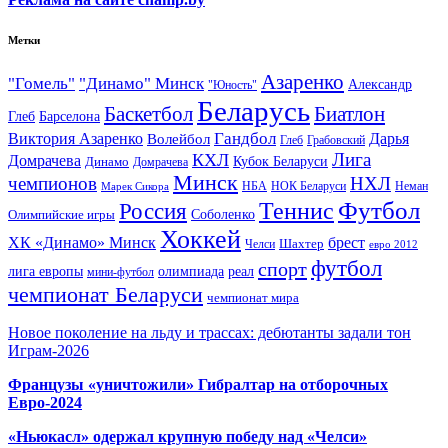
Метки
Азаренко
"Гомель"
"Динамо" Минск
Александр
"Юность"
Беларусь
Баскетбол
Биатлон
Глеб
Барселона
Гандбол
Виктория Азаренко
Волейбол
Дарья
Глеб
Грабовский
Лига
КХЛ
Домрачева
Кубок Беларуси
Динамо
Домрачева
Минск
чемпионов
НХЛ
НБА
Марек Сикора
НОК Беларуси
Неман
Футбол
Теннис
Россия
Олимпийские игры
Соболенко
Хоккей
ХК «Динамо» Минск
брест
Шахтер
Челси
евро 2012
футбол
спорт
олимпиада
лига европы
реал
мини-футбол
чемпионат Беларуси
чемпионат мира
Новое поколение на льду и трассах: дебютанты задали тон
Играм-2026
Французы «уничтожили» Гибралтар на отборочных
Евро-2024
«Ньюкасл» одержал крупную победу над «Челси»