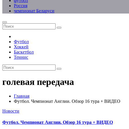
футбол
Россия
чемпионат Беларуси
Футбол
Хоккей
Баскетбол
Теннис
голевая передача
Главная
Футбол. Чемпионат Англии. Обзор 16 тура + ВИДЕО
Новости
Футбол. Чемпионат Англии. Обзор 16 тура + ВИДЕО