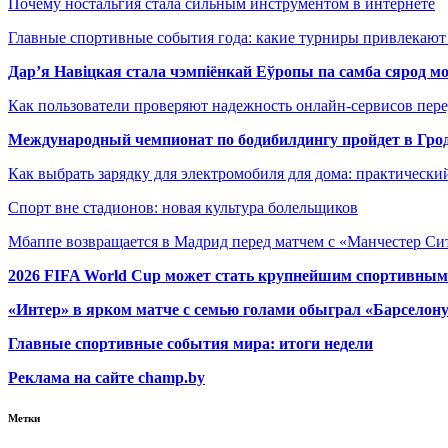
Почему ностальгия стала сильным инструментом в интернете
Главные спортивные события года: какие турниры привлекаю
Дар’я Навіцкая стала чэмпіёнкай Еўропы па самба сярод мо
Как пользователи проверяют надежность онлайн-сервисов пере
Международный чемпионат по бодибилдингу пройдет в Грод
Как выбрать зарядку для электромобиля для дома: практически
Спорт вне стадионов: новая культура болельщиков
Мбаппе возвращается в Мадрид перед матчем с «Манчестер Сит
2026 FIFA World Cup может стать крупнейшим спортивным
«Интер» в ярком матче с семью голами обыграл «Барселон
Главные спортивные события мира: итоги недели
Реклама на сайте champ.by
Метки