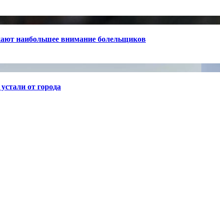
кают наибольшее внимание болельщиков
устали от города