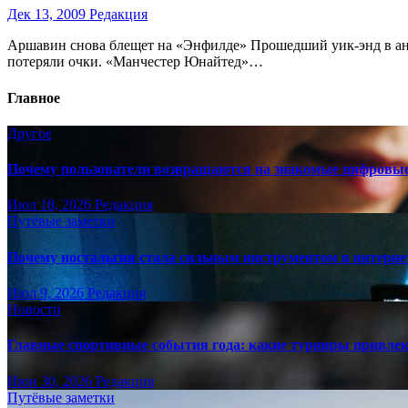
Дек 13, 2009
Редакция
Аршавин снова блещет на «Энфилде» Прошедший уик-энд в англ
потеряли очки. «Манчестер Юнайтед»…
Главное
Другое
Почему пользователи возвращаются на знакомые цифровы
Июл 18, 2026
Редакция
Путёвые заметки
Почему ностальгия стала сильным инструментом в интерне
Июл 9, 2026
Редакция
Новости
Главные спортивные события года: какие турниры привле
Июн 30, 2026
Редакция
Путёвые заметки