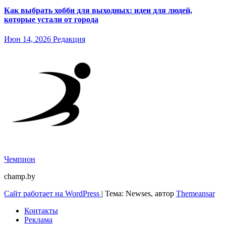
Как выбрать хобби для выходных: идеи для людей,
которые устали от города
Июн 14, 2026
Редакция
Чемпион
champ.by
Сайт работает на WordPress
|
Тема: Newses, автор
Themeansar
Контакты
Реклама