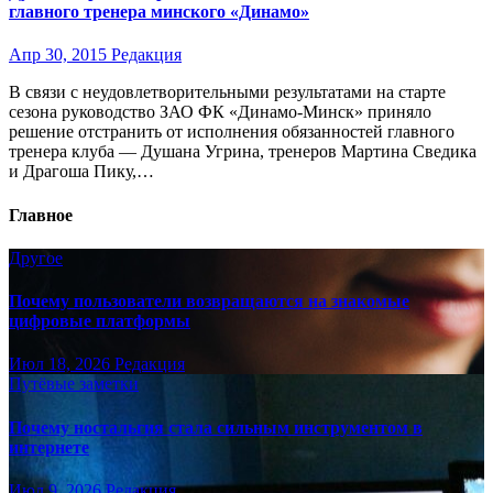
главного тренера минского «Динамо»
Апр 30, 2015
Редакция
В связи с неудовлетворительными результатами на старте
сезона руководство ЗАО ФК «Динамо-Минск» приняло
решение отстранить от исполнения обязанностей главного
тренера клуба — Душана Угрина, тренеров Мартина Сведика
и Драгоша Пику,…
Главное
Другое
Почему пользователи возвращаются на знакомые
цифровые платформы
Июл 18, 2026
Редакция
Путёвые заметки
Почему ностальгия стала сильным инструментом в
интернете
Июл 9, 2026
Редакция