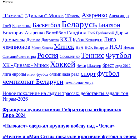
Метки
Азаренко
"Гомель"
"Динамо" Минск
Александр
"Юность"
Беларусь
Баскетбол
Биатлон
Глеб
Барселона
Гандбол
Виктория Азаренко
Волейбол
Дарья
Глеб
Грабовский
Лига
КХЛ
Домрачева
Кубок Беларуси
Динамо
Домрачева
Минск
чемпионов
НХЛ
НБА
Марек Сикора
НОК Беларуси
Неман
Футбол
Теннис
Россия
Олимпийские игры
Соболенко
Хоккей
ХК «Динамо» Минск
брест
Шахтер
Челси
евро 2012
футбол
спорт
олимпиада
лига европы
реал
мини-футбол
чемпионат Беларуси
чемпионат мира
Новое поколение на льду и трассах: дебютанты задали тон
Играм-2026
Французы «уничтожили» Гибралтар на отборочных
Евро-2024
«Ньюкасл» одержал крупную победу над «Челси»
«Челси» и «Ман Сити» показали красивый футбол в своем