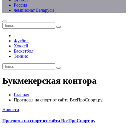
Россия
чемпионат Беларуси
Футбол
Хоккей
Баскетбол
Теннис
Букмекерская контора
Главная
Прогнозы на спорт от сайта ВсеПроСпорт.ру
Новости
Прогнозы на спорт от сайта ВсеПроСпорт.ру