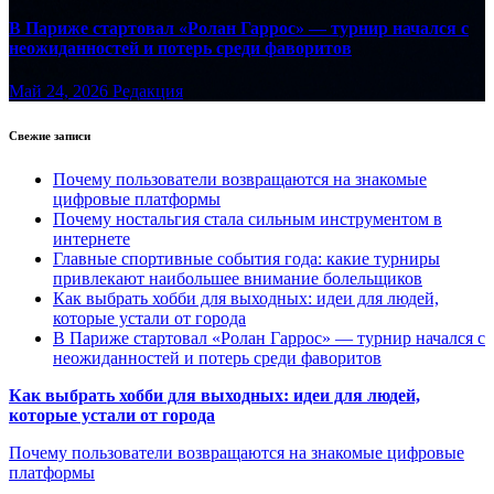
В Париже стартовал «Ролан Гаррос» — турнир начался с
неожиданностей и потерь среди фаворитов
Май 24, 2026
Редакция
Свежие записи
Почему пользователи возвращаются на знакомые
цифровые платформы
Почему ностальгия стала сильным инструментом в
интернете
Главные спортивные события года: какие турниры
привлекают наибольшее внимание болельщиков
Как выбрать хобби для выходных: идеи для людей,
которые устали от города
В Париже стартовал «Ролан Гаррос» — турнир начался с
неожиданностей и потерь среди фаворитов
Как выбрать хобби для выходных: идеи для людей,
которые устали от города
Почему пользователи возвращаются на знакомые цифровые
платформы