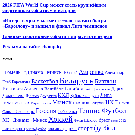
2026 FIFA World Cup может стать крупнейшим
спортивным событием в истории
«Интер» в ярком матче с семью голами обыграл
«Барселону» и вышел в финал Лиги чемпионов
Главные спортивные события мира: итоги недели
Реклама на сайте champ.by
Метки
Азаренко
"Гомель"
"Динамо" Минск
Александр
"Юность"
Беларусь
Баскетбол
Биатлон
Глеб
Барселона
Гандбол
Виктория Азаренко
Волейбол
Дарья
Глеб
Грабовский
Лига
КХЛ
Домрачева
Кубок Беларуси
Динамо
Домрачева
Минск
чемпионов
НХЛ
НБА
Марек Сикора
НОК Беларуси
Неман
Футбол
Теннис
Россия
Олимпийские игры
Соболенко
Хоккей
ХК «Динамо» Минск
брест
Шахтер
Челси
евро 2012
футбол
спорт
олимпиада
лига европы
реал
мини-футбол