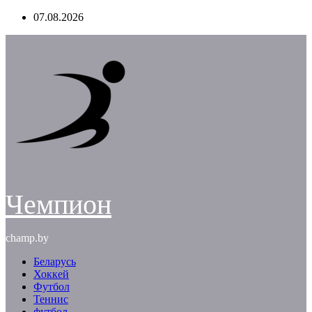
Перейти
07.08.2026
к
содержимому
Чемпион
champ.by
Беларусь
Хоккей
Футбол
Теннис
футбол