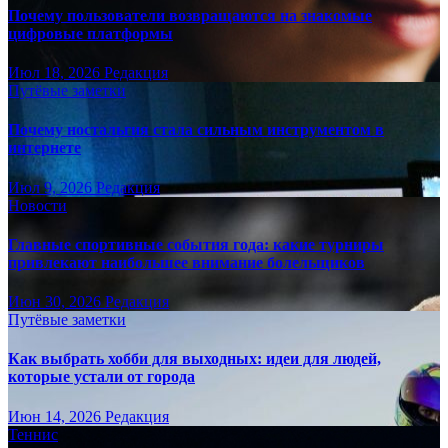
Почему пользователи возвращаются на знакомые
цифровые платформы
Июл 18, 2026
Редакция
Путёвые заметки
Почему ностальгия стала сильным инструментом в
интернете
Июл 9, 2026
Редакция
Новости
Главные спортивные события года: какие турниры
привлекают наибольшее внимание болельщиков
Июн 30, 2026
Редакция
Путёвые заметки
Как выбрать хобби для выходных: идеи для людей,
которые устали от города
Июн 14, 2026
Редакция
Теннис