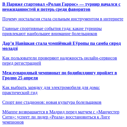
В Париже стартовал «Ролан Гаррос» — турнир начался с
неожиданностей и потерь среди фаворитов
Почему ностальгия стала сильным инструментом в интернете
Главные спортивные события года: какие турниры
привлекают наибольшее внимание болельщиков
Дар’я Навіцкая стала чэмпіёнкай Еўропы па самба сярод
моладзі
Как пользователи проверяют надежность онлайн-сервисов
перед регистрацией
Международный чемпионат по бодибилдингу пройдет в
Гродно 25 апреля
Как выбрать зарядку для электромобиля для дома:
практический гид
Спорт вне стадионов: новая культура болельщиков
Мбаппе возвращается в Мадрид перед матчем с «Манчестер
Сити»: успеет ли лидер «Реала» восстановиться к Лиге
чемпионов