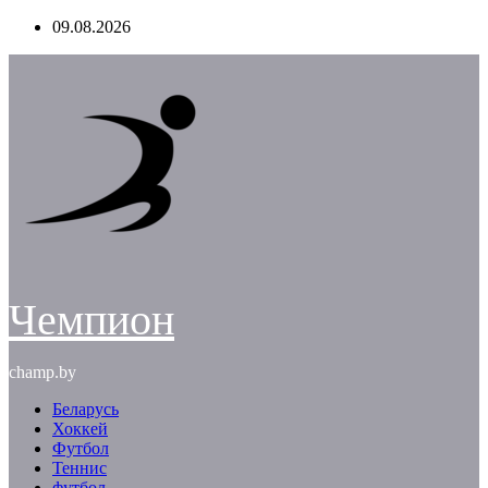
Перейти
09.08.2026
к
содержимому
Чемпион
champ.by
Беларусь
Хоккей
Футбол
Теннис
футбол