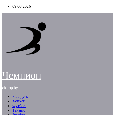
Перейти
09.08.2026
к
содержимому
Чемпион
champ.by
Беларусь
Хоккей
Футбол
Теннис
футбол