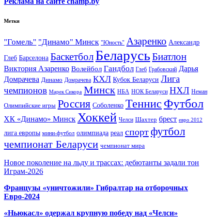
Реклама на сайте champ.by
Метки
Азаренко
"Гомель"
"Динамо" Минск
Александр
"Юность"
Беларусь
Баскетбол
Биатлон
Глеб
Барселона
Гандбол
Виктория Азаренко
Волейбол
Дарья
Глеб
Грабовский
Лига
КХЛ
Домрачева
Кубок Беларуси
Динамо
Домрачева
Минск
чемпионов
НХЛ
НБА
Марек Сикора
НОК Беларуси
Неман
Футбол
Теннис
Россия
Олимпийские игры
Соболенко
Хоккей
ХК «Динамо» Минск
брест
Шахтер
Челси
евро 2012
футбол
спорт
олимпиада
лига европы
реал
мини-футбол
чемпионат Беларуси
чемпионат мира
Новое поколение на льду и трассах: дебютанты задали тон
Играм-2026
Французы «уничтожили» Гибралтар на отборочных
Евро-2024
«Ньюкасл» одержал крупную победу над «Челси»