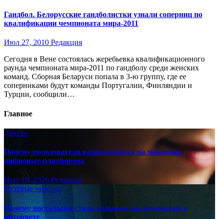
Гандбол. Белорусские гандболистки узнали соперниц по
квалификации чемпионата мира-2011
Июл 27, 2010
Редакция
Сегодня в Вене состоялась жеребьевка квалификационного
раунда чемпионата мира-2011 по гандболу среди женских
команд. Сборная Беларуси попала в 3-ю группу, где ее
соперниками будут команды Португалии, Финляндии и
Турции, сообщили…
Главное
Другое
Почему пользователи возвращаются на знакомые
цифровые платформы
Июл 18, 2026
Редакция
Путёвые заметки
Почему ностальгия стала сильным инструментом в
интернете