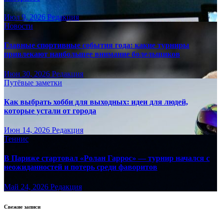
Июл 9, 2026
Редакция
Новости
Главные спортивные события года: какие турниры
привлекают наибольшее внимание болельщиков
Июн 30, 2026
Редакция
Путёвые заметки
Как выбрать хобби для выходных: идеи для людей,
которые устали от города
Июн 14, 2026
Редакция
Теннис
В Париже стартовал «Ролан Гаррос» — турнир начался с
неожиданностей и потерь среди фаворитов
Май 24, 2026
Редакция
Свежие записи