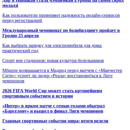
Дар’я Навіцкая стала чэмпіёнкай Еўропы па самба сярод
моладзі
Как пользователи проверяют надежность онлайн-сервисов
перед регистрацией
Международный чемпионат по бодибилдингу пройдет в
Гродно 25 апреля
Как выбрать зарядку для электромобиля для дома:
практический гид
Спорт вне стадионов: новая культура болельщиков
Мбаппе возвращается в Мадрид перед матчем с «Манчестер
Сити»: успеет ли лидер «Реала» восстановиться к Лиге
чемпионов
2026 FIFA World Cup может стать крупнейшим
спортивным событием в истории
«Интер» в ярком матче с семью голами обыграл
«Барселону» и вышел в финал Лиги чемпионов
Главные спортивные события мира: итоги недели