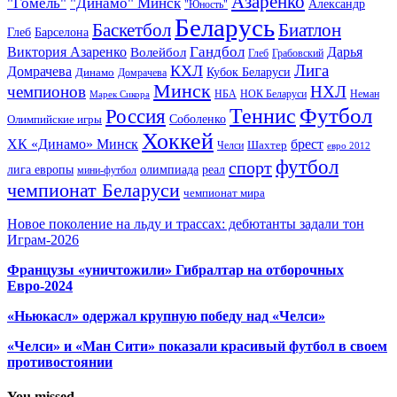
Азаренко
"Гомель"
"Динамо" Минск
Александр
"Юность"
Беларусь
Баскетбол
Биатлон
Глеб
Барселона
Гандбол
Виктория Азаренко
Волейбол
Дарья
Глеб
Грабовский
Лига
КХЛ
Домрачева
Кубок Беларуси
Динамо
Домрачева
Минск
чемпионов
НХЛ
НБА
Марек Сикора
НОК Беларуси
Неман
Футбол
Теннис
Россия
Олимпийские игры
Соболенко
Хоккей
ХК «Динамо» Минск
брест
Шахтер
Челси
евро 2012
футбол
спорт
олимпиада
лига европы
реал
мини-футбол
чемпионат Беларуси
чемпионат мира
Новое поколение на льду и трассах: дебютанты задали тон
Играм-2026
Французы «уничтожили» Гибралтар на отборочных
Евро-2024
«Ньюкасл» одержал крупную победу над «Челси»
«Челси» и «Ман Сити» показали красивый футбол в своем
противостоянии
You missed