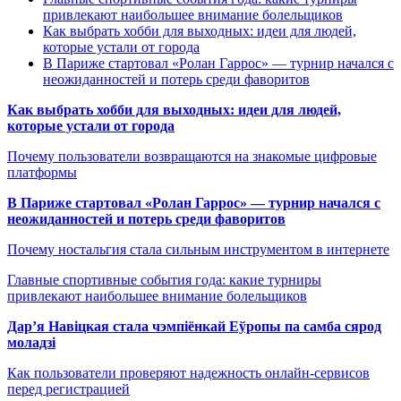
привлекают наибольшее внимание болельщиков
Как выбрать хобби для выходных: идеи для людей,
которые устали от города
В Париже стартовал «Ролан Гаррос» — турнир начался с
неожиданностей и потерь среди фаворитов
Как выбрать хобби для выходных: идеи для людей,
которые устали от города
Почему пользователи возвращаются на знакомые цифровые
платформы
В Париже стартовал «Ролан Гаррос» — турнир начался с
неожиданностей и потерь среди фаворитов
Почему ностальгия стала сильным инструментом в интернете
Главные спортивные события года: какие турниры
привлекают наибольшее внимание болельщиков
Дар’я Навіцкая стала чэмпіёнкай Еўропы па самба сярод
моладзі
Как пользователи проверяют надежность онлайн-сервисов
перед регистрацией