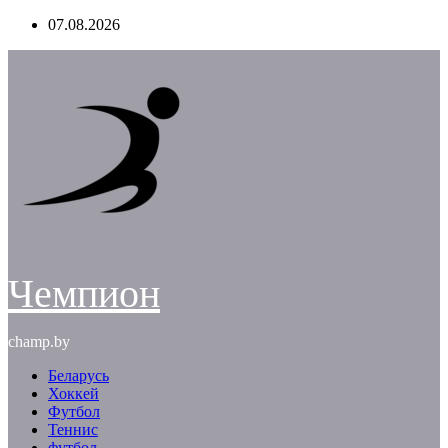
Перейти
07.08.2026
к
содержимому
Чемпион
champ.by
Беларусь
Хоккей
Футбол
Теннис
футбол