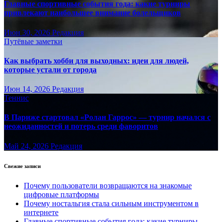
Главные спортивные события года: какие турниры
привлекают наибольшее внимание болельщиков
Июн 30, 2026
Редакция
Путёвые заметки
Как выбрать хобби для выходных: идеи для людей,
которые устали от города
Июн 14, 2026
Редакция
Теннис
В Париже стартовал «Ролан Гаррос» — турнир начался с
неожиданностей и потерь среди фаворитов
Май 24, 2026
Редакция
Свежие записи
Почему пользователи возвращаются на знакомые
цифровые платформы
Почему ностальгия стала сильным инструментом в
интернете
Главные спортивные события года: какие турниры