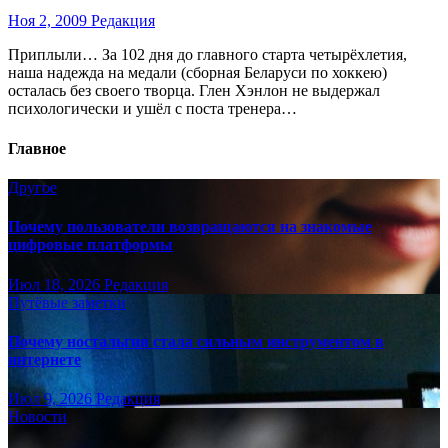
Ноя 2, 2009
Редакция
Приплыли… За 102 дня до главного старта четырёхлетия,
наша надежда на медали (сборная Беларуси по хоккею)
осталась без своего творца. Глен Хэнлон не выдержал
психологически и ушёл с поста тренера…
Главное
Другое
Почему пользователи возвращаются на знакомые
цифровые платформы
Июл 18, 2026
Редакция
Путёвые заметки
Почему ностальгия стала сильным инструментом в
интернете
Июл 9, 2026
Редакция
Новости