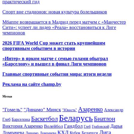
практический гид
Спорт вне стадионов: новая культура болельщиков
Мбаппе возвращается в Мадрид перед матчем с «Манчестер
Сити»: успеет ли лидер «Реала» восстановиться к Лиге
чемпионов
2026 FIFA World Cup может стать крупнейшим
спортивным событием в истории
«Интер» в ярком матче с семью голами обыграл
«Барселону» и вышел в финал Лиги чемпионов
Главные спортивные события мира: итоги недели
Реклама на сайте champ.by
Метки
Азаренко
"Гомель"
"Динамо" Минск
Александр
"Юность"
Беларусь
Баскетбол
Биатлон
Глеб
Барселона
Гандбол
Виктория Азаренко
Волейбол
Дарья
Глеб
Грабовский
Лига
КХЛ
Домрачева
Кубок Беларуси
Динамо
Домрачева