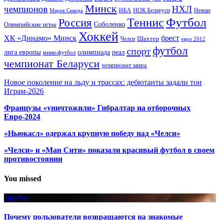
Минск
чемпионов
НХЛ
НБА
Марек Сикора
НОК Беларуси
Неман
Футбол
Теннис
Россия
Олимпийские игры
Соболенко
Хоккей
ХК «Динамо» Минск
брест
Шахтер
Челси
евро 2012
футбол
спорт
олимпиада
лига европы
реал
мини-футбол
чемпионат Беларуси
чемпионат мира
Новое поколение на льду и трассах: дебютанты задали тон
Играм-2026
Французы «уничтожили» Гибралтар на отборочных
Евро-2024
«Ньюкасл» одержал крупную победу над «Челси»
«Челси» и «Ман Сити» показали красивый футбол в своем
противостоянии
You missed
Другое
Почему пользователи возвращаются на знакомые