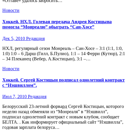
«Оттаве» удалось забросить…
Новости
Хоккей. НХЛ. Голевая передача Андрея Костицына
помогла “Монреалю” обыграть “Сан-Хосе”
Дек 5, 2010
Редакция
НХЛ, регулярный сезон Монреаль – Сан-Хосе – 3:1 (1:1, 1:0,
1:0) 1:0 – 6 Дарш (Гилл, Б.Пулио), 1:1 – 14 Ферри (Кутюр), 2:1
– 34 Плеканец (Вебер, А.Костицын), 3:1 –…
Новости
Хоккей. Сергей Костицын подписал однолетний контракт
с “Нэшвиллом”.
Июл 7, 2010
Редакция
Белорусский 23-летний форвард Сергей Костицын, которого
неделю назад обменяли из “Монреаля” в “Нэшвилл”,
подписал однолетний контракт с новым клубом, сообщает
БЕЛТА. . Как информирует официальный сайт “Нэшвилла”,
годовая зарплата белоруса…