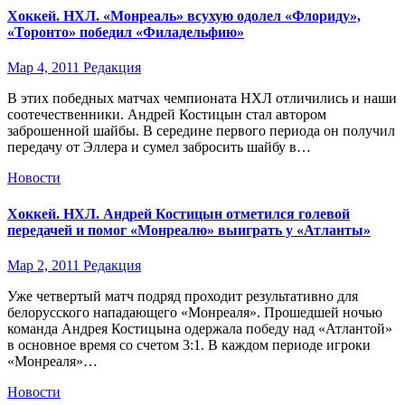
Хоккей. НХЛ. «Монреаль» всухую одолел «Флориду»,
«Торонто» победил «Филадельфию»
Мар 4, 2011
Редакция
В этих победных матчах чемпионата НХЛ отличились и наши
соотечественники. Андрей Костицын стал автором
заброшенной шайбы. В середине первого периода он получил
передачу от Эллера и сумел забросить шайбу в…
Новости
Хоккей. НХЛ. Андрей Костицын отметился голевой
передачей и помог «Монреалю» выиграть у «Атланты»
Мар 2, 2011
Редакция
Уже четвертый матч подряд проходит результативно для
белорусского нападающего «Монреаля». Прошедшей ночью
команда Андрея Костицына одержала победу над «Атлантой»
в основное время со счетом 3:1. В каждом периоде игроки
«Монреаля»…
Новости