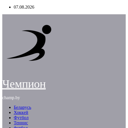
Перейти
07.08.2026
к
содержимому
Чемпион
champ.by
Беларусь
Хоккей
Футбол
Теннис
футбол