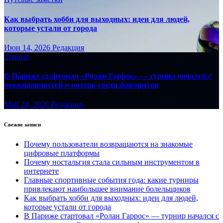
Как выбрать хобби для выходных: идеи для людей,
которые устали от города
Июн 14, 2026
Редакция
Теннис
В Париже стартовал «Ролан Гаррос» — турнир начался с
неожиданностей и потерь среди фаворитов
Май 24, 2026
Редакция
Свежие записи
Почему пользователи возвращаются на знакомые
цифровые платформы
Почему ностальгия стала сильным инструментом в
интернете
Главные спортивные события года: какие турниры
привлекают наибольшее внимание болельщиков
Как выбрать хобби для выходных: идеи для людей,
которые устали от города
В Париже стартовал «Ролан Гаррос» — турнир начался с