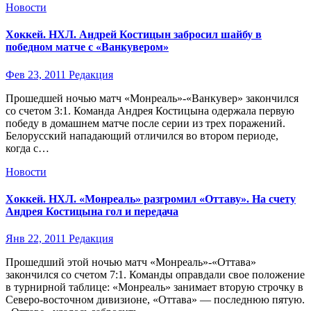
Новости
Хоккей. НХЛ. Андрей Костицын забросил шайбу в
победном матче с «Ванкувером»
Фев 23, 2011
Редакция
Прошедшей ночью матч «Монреаль»-«Ванкувер» закончился
со счетом 3:1. Команда Андрея Костицына одержала первую
победу в домашнем матче после серии из трех поражений.
Белорусский нападающий отличился во втором периоде,
когда с…
Новости
Хоккей. НХЛ. «Монреаль» разгромил «Оттаву». На счету
Андрея Костицына гол и передача
Янв 22, 2011
Редакция
Прошедший этой ночью матч «Монреаль»-«Оттава»
закончился со счетом 7:1. Команды оправдали свое положение
в турнирной таблице: «Монреаль» занимает вторую строчку в
Северо-восточном дивизионе, «Оттава» — последнюю пятую.