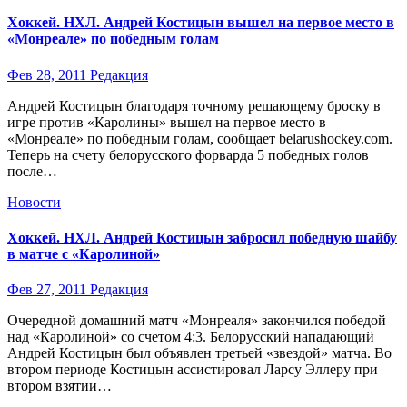
Хоккей. НХЛ. Андрей Костицын вышел на первое место в
«Монреале» по победным голам
Фев 28, 2011
Редакция
Андрей Костицын благодаря точному решающему броску в
игре против «Каролины» вышел на первое место в
«Монреале» по победным голам, сообщает belarushockey.com.
Теперь на счету белорусского форварда 5 победных голов
после…
Новости
Хоккей. НХЛ. Андрей Костицын забросил победную шайбу
в матче с «Каролиной»
Фев 27, 2011
Редакция
Очередной домашний матч «Монреаля» закончился победой
над «Каролиной» со счетом 4:3. Белорусский нападающий
Андрей Костицын был объявлен третьей «звездой» матча. Во
втором периоде Костицын ассистировал Ларсу Эллеру при
втором взятии…