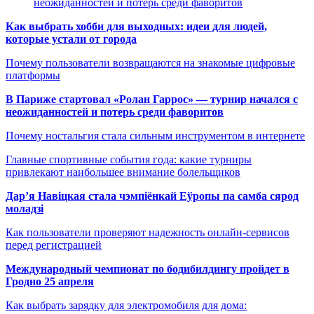
неожиданностей и потерь среди фаворитов
Как выбрать хобби для выходных: идеи для людей,
которые устали от города
Почему пользователи возвращаются на знакомые цифровые
платформы
В Париже стартовал «Ролан Гаррос» — турнир начался с
неожиданностей и потерь среди фаворитов
Почему ностальгия стала сильным инструментом в интернете
Главные спортивные события года: какие турниры
привлекают наибольшее внимание болельщиков
Дар’я Навіцкая стала чэмпіёнкай Еўропы па самба сярод
моладзі
Как пользователи проверяют надежность онлайн-сервисов
перед регистрацией
Международный чемпионат по бодибилдингу пройдет в
Гродно 25 апреля
Как выбрать зарядку для электромобиля для дома: