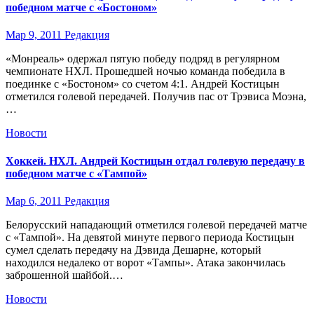
победном матче с «Бостоном»
Мар 9, 2011
Редакция
«Монреаль» одержал пятую победу подряд в регулярном
чемпионате НХЛ. Прошедшей ночью команда победила в
поединке с «Бостоном» со счетом 4:1. Андрей Костицын
отметился голевой передачей. Получив пас от Трэвиса Моэна,
…
Новости
Хоккей. НХЛ. Андрей Костицын отдал голевую передачу в
победном матче с «Тампой»
Мар 6, 2011
Редакция
Белорусский нападающий отметился голевой передачей матче
с «Тампой». На девятой минуте первого периода Костицын
сумел сделать передачу на Дэвида Дешарне, который
находился недалеко от ворот «Тампы». Атака закончилась
заброшенной шайбой.…
Новости