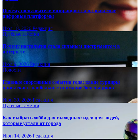
Почему пользователи возвращаются на знакомые
цифровые платформы
Июл 18, 2026
Редакция
Путёвые заметки
Почему ностальгия стала сильным инструментом в
интернете
Июл 9, 2026
Редакция
Новости
Главные спортивные события года: какие турниры
привлекают наибольшее внимание болельщиков
Июн 30, 2026
Редакция
Путёвые заметки
Как выбрать хобби для выходных: идеи для людей,
которые устали от города
Июн 14, 2026
Редакция