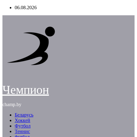
Перейти
06.08.2026
к
содержимому
Чемпион
champ.by
Беларусь
Хоккей
Футбол
Теннис
футбол