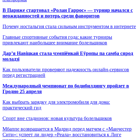
В Париже стартовал «Ролан Гаррос» — турнир начался с
неожиданностей и потерь среди фаворитов
Почему ностальгия стала сильным инструментом в интернете
Главные спортивные события года: какие турниры
привлекают наибольшее внимание болельщиков
Дар’я Навіцкая стала чэмпіёнкай Еўропы па самба сярод
моладзі
Как пользователи проверяют надежность онлайн-сервисов
перед регистрацией
Международный чемпионат по бодибилдингу пройдет в
Гродно 25 апреля
Как выбрать зарядку для электромобиля для дома:
практический гид
Спорт вне стадионов: новая культура болельщиков
Мбаппе возвращается в Мадрид перед матчем с «Манчестер
Сити»: успеет ли лидер «Реала» восстановиться к Лиге