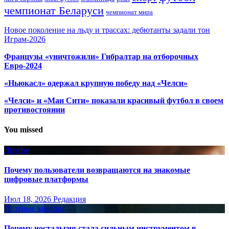
чемпионат Беларуси
чемпионат мира
Новое поколение на льду и трассах: дебютанты задали тон
Играм-2026
Французы «уничтожили» Гибралтар на отборочных
Евро-2024
«Ньюкасл» одержал крупную победу над «Челси»
«Челси» и «Ман Сити» показали красивый футбол в своем
противостоянии
You missed
Другое
Почему пользователи возвращаются на знакомые
цифровые платформы
Июл 18, 2026
Редакция
Путёвые заметки
Почему ностальгия стала сильным инструментом в