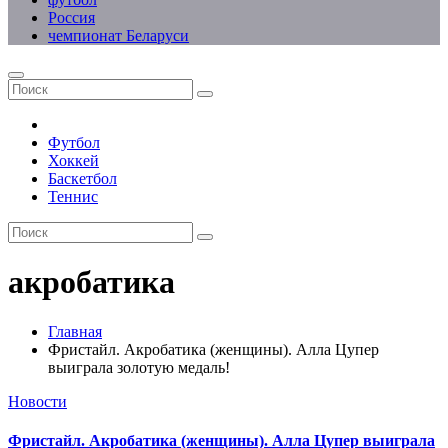
Россия
чемпионат Беларуси
Футбол
Хоккей
Баскетбол
Теннис
акробатика
Главная
Фристайл. Акробатика (женщины). Алла Цупер
выиграла золотую медаль!
Новости
Фристайл. Акробатика (женщины). Алла Цупер выиграла