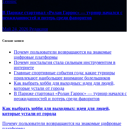
Теннис
В Париже стартовал «Ролан Гаррос» — турнир начался с
неожиданностей и потерь среди фаворитов
Май 24, 2026
Редакция
Свежие записи
Почему пользователи возвращаются на знакомые
цифровые платформы
Почему ностальгия стала сильным инструментом в
интернете
Главные спортивные события года: какие турниры
привлекают наибольшее внимание болельщиков
Как выбрать хобби для выходных: идеи для людей,
которые устали от города
В Париже стартовал «Ролан Гаррос» — турнир начался с
неожиданностей и потерь среди фаворитов
Как выбрать хобби для выходных: идеи для людей,
которые устали от города
Почему пользователи возвращаются на знакомые цифровые
платформы