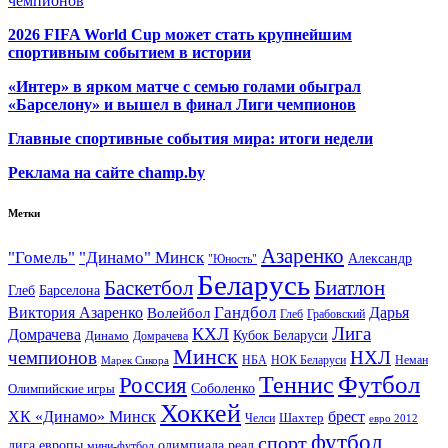
чемпионов
2026 FIFA World Cup может стать крупнейшим
спортивным событием в истории
«Интер» в ярком матче с семью голами обыграл
«Барселону» и вышел в финал Лиги чемпионов
Главные спортивные события мира: итоги недели
Реклама на сайте champ.by
Метки
Азаренко
"Гомель"
"Динамо" Минск
Александр
"Юность"
Беларусь
Баскетбол
Биатлон
Глеб
Барселона
Гандбол
Виктория Азаренко
Волейбол
Дарья
Глеб
Грабовский
Лига
КХЛ
Домрачева
Кубок Беларуси
Динамо
Домрачева
Минск
чемпионов
НХЛ
НБА
Марек Сикора
НОК Беларуси
Неман
Футбол
Теннис
Россия
Олимпийские игры
Соболенко
Хоккей
ХК «Динамо» Минск
брест
Шахтер
Челси
евро 2012
футбол
спорт
олимпиада
лига европы
реал
мини-футбол