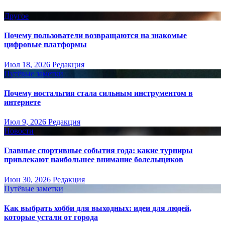
Другое
Почему пользователи возвращаются на знакомые
цифровые платформы
Июл 18, 2026
Редакция
Путёвые заметки
Почему ностальгия стала сильным инструментом в
интернете
Июл 9, 2026
Редакция
Новости
Главные спортивные события года: какие турниры
привлекают наибольшее внимание болельщиков
Июн 30, 2026
Редакция
Путёвые заметки
Как выбрать хобби для выходных: идеи для людей,
которые устали от города