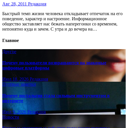
Авг 28, 2011
Редакция
Быстрый темп жизни человека откладывает отпечаток на его
поведение, характер и настроение. Информационное
общество заставляет нас бежать наперегонки со временем,
непонятно куда и зачем. С утра и до вечера на…
Главное
Другое
Почему пользователи возвращаются на знакомые
цифровые платформы
Июл 18, 2026
Редакция
Путёвые заметки
Почему ностальгия стала сильным инструментом в
интернете
Июл 9, 2026
Редакция
Новости