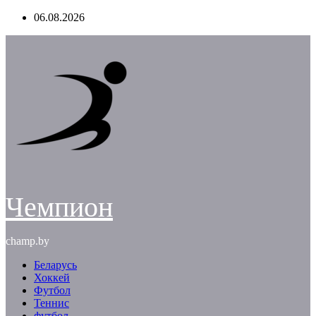
Перейти
06.08.2026
к
содержимому
Чемпион
champ.by
Беларусь
Хоккей
Футбол
Теннис
футбол