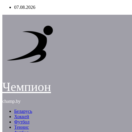
Перейти
07.08.2026
к
содержимому
Чемпион
champ.by
Беларусь
Хоккей
Футбол
Теннис