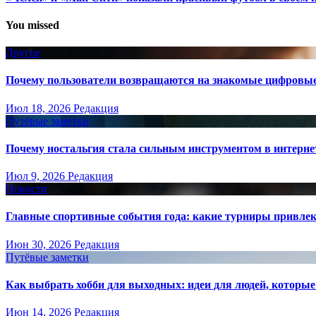
You missed
Другое
Почему пользователи возвращаются на знакомые цифровы
Июл 18, 2026
Редакция
Путёвые заметки
Почему ностальгия стала сильным инструментом в интерне
Июл 9, 2026
Редакция
Новости
Главные спортивные события года: какие турниры привле
Июн 30, 2026
Редакция
Путёвые заметки
Как выбрать хобби для выходных: идеи для людей, которые 
Июн 14, 2026
Редакция