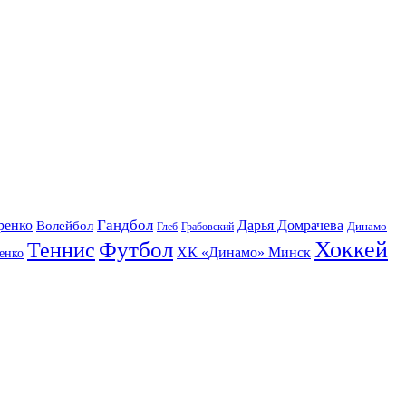
Гандбол
ренко
Волейбол
Дарья Домрачева
Динамо
Глеб
Грабовский
Футбол
Хоккей
Теннис
ХК «Динамо» Минск
енко