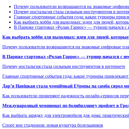
Почему пользователи возвращаются на знакомые цифро
Почему ностальгия стала сильным инструментом в интер
Главные спортивные события года: какие турниры прив
Как выбрать хобби для выходных: идеи для людей, которы
В Париже стартовал «Ролан Гаррос» — турнир начался с 
Как выбрать хобби для выходных: идеи для людей, которые 
Почему пользователи возвращаются на знакомые цифровые пл
В Париже стартовал «Ролан Гаррос» — турнир начался с не
Почему ностальгия стала сильным инструментом в интернете
Главные спортивные события года: какие турниры привлекаю
Дар’я Навіцкая стала чэмпіёнкай Еўропы па самба сярод мо
Как пользователи проверяют надежность онлайн-сервисов пере
Международный чемпионат по бодибилдингу пройдет в Грод
Как выбрать зарядку для электромобиля для дома: практически
Спорт вне стадионов: новая культура болельщиков