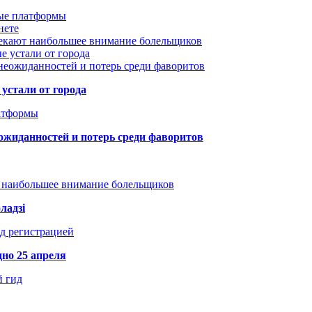
вые платформы
нете
лекают наибольшее внимание болельщиков
е устали от города
неожиданностей и потерь среди фаворитов
устали от города
атформы
ожиданностей и потерь среди фаворитов
т наибольшее внимание болельщиков
ладзі
д регистрацией
но 25 апреля
й гид