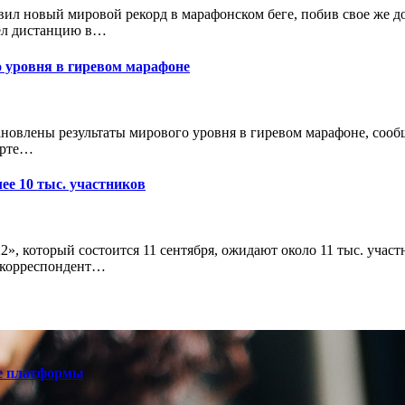
вил новый мировой рекорд в марафонском беге, побив свое же д
лел дистанцию в…
о уровня в гиревом марафоне
ановлены результаты мирового уровня в гиревом марафоне, со
орте…
е 10 тыс. участников
, который состоится 11 сентября, ожидают около 11 тыс. участн
т корреспондент…
е платформы