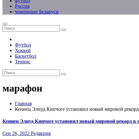
футбол
Россия
чемпионат Беларуси
Футбол
Хоккей
Баскетбол
Теннис
марафон
Главная
Кениец Элиуд Кипчоге установил новый мировой рекорд
Кениец Элиуд Кипчоге установил новый мировой рекорд в 
Сен 26, 2022
Редакция