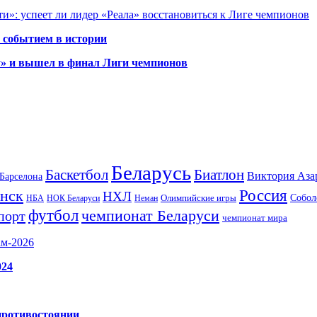
и»: успеет ли лидер «Реала» восстановиться к Лиге чемпионов
 событием в истории
у» и вышел в финал Лиги чемпионов
Беларусь
Баскетбол
Биатлон
Виктория Аза
Барселона
Россия
нск
НХЛ
Олимпийские игры
Собол
НБА
НОК Беларуси
Неман
футбол
чемпионат Беларуси
порт
чемпионат мира
ам-2026
024
противостоянии