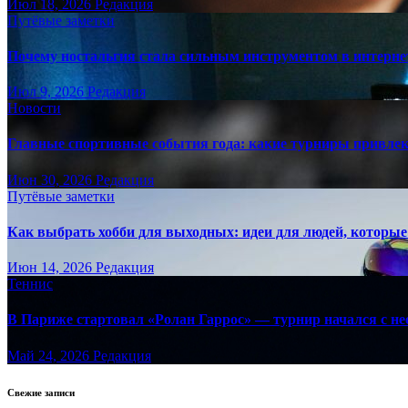
Июл 18, 2026
Редакция
Путёвые заметки
Почему ностальгия стала сильным инструментом в интерне
Июл 9, 2026
Редакция
Новости
Главные спортивные события года: какие турниры привле
Июн 30, 2026
Редакция
Путёвые заметки
Как выбрать хобби для выходных: идеи для людей, которые 
Июн 14, 2026
Редакция
Теннис
В Париже стартовал «Ролан Гаррос» — турнир начался с не
Май 24, 2026
Редакция
Свежие записи