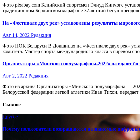
Фото pixabay.com Кенийский спортсмен Элиуд Кипчоге устано
традиционном Берлинском марафоне 37-летний бегун преодо
На «Фестивале двух рек» установлены результаты мировог
Авг 14, 2022
Редакция
Фото НОК Беларуси В Докшицах на «Фестивале двух рек» уст
комитета. Мастер спорта международного класса в гиревом сп
Организаторы «Минского полумарафона-2022» ожидают боле
Авг 2, 2022
Редакция
Фото из архива Организаторы «Минского полумарафона — 2022»
Белорусской федерации легкой атлетики Иван Тихон, передае
Главное
Другое
Почему пользователи возвращаются на знакомые цифровы