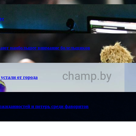
те
кают наибольшее внимание болельщиков
устали от города
ожиданностей и потерь среди фаворитов