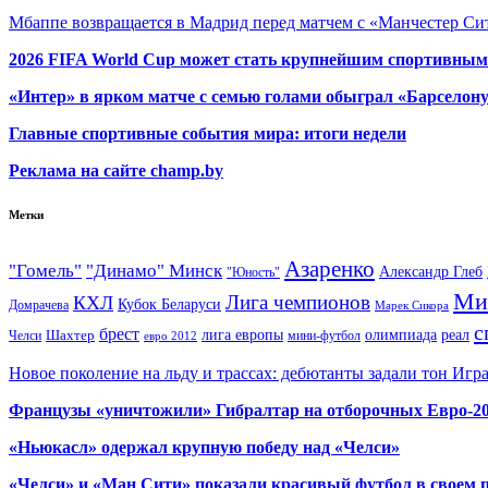
Мбаппе возвращается в Мадрид перед матчем с «Манчестер Сит
2026 FIFA World Cup может стать крупнейшим спортивным
«Интер» в ярком матче с семью голами обыграл «Барселон
Главные спортивные события мира: итоги недели
Реклама на сайте champ.by
Метки
Азаренко
"Гомель"
"Динамо" Минск
Александр Глеб
"Юность"
Ми
Лига чемпионов
КХЛ
Кубок Беларуси
Домрачева
Марек Сикора
с
брест
олимпиада
Шахтер
лига европы
реал
Челси
мини-футбол
евро 2012
Новое поколение на льду и трассах: дебютанты задали тон Игр
Французы «уничтожили» Гибралтар на отборочных Евро-2
«Ньюкасл» одержал крупную победу над «Челси»
«Челси» и «Ман Сити» показали красивый футбол в своем 