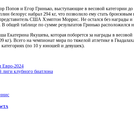
Попов и Егор Гринько, выступающие в весовой категории до 67
плин белорус набрал 294 кг, что позволило ему стать бронзовым
 представитель США Хэмптон Моррис. Не остался без награды и 
 В общей таблице по сумме результатов Гринько расположился на
 Екатерина Якушева, которая поборется за награды в весовой к
09 кг). Всего на чемпионат мира по тяжелой атлетике в Гвадалах
категориях (по 10 у юношей и девушек).
и Евро-2024
й лиги клубного биатлона
ннис
е WTA