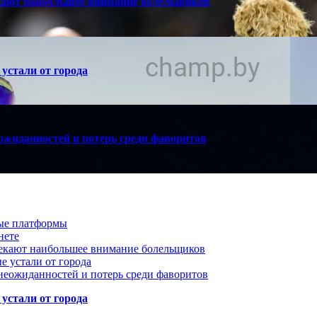
кают наибольшее внимание болельщиков
устали от города
ожиданностей и потерь среди фаворитов
вые платформы
нете
лекают наибольшее внимание болельщиков
е устали от города
неожиданностей и потерь среди фаворитов
устали от города