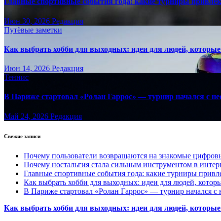
Главные спортивные события года: какие турниры привле
Июн 30, 2026
Редакция
Путёвые заметки
Как выбрать хобби для выходных: идеи для людей, которые 
Июн 14, 2026
Редакция
Теннис
В Париже стартовал «Ролан Гаррос» — турнир начался с не
Май 24, 2026
Редакция
Свежие записи
Почему пользователи возвращаются на знакомые цифро
Почему ностальгия стала сильным инструментом в интер
Главные спортивные события года: какие турниры прив
Как выбрать хобби для выходных: идеи для людей, которы
В Париже стартовал «Ролан Гаррос» — турнир начался с 
Как выбрать хобби для выходных: идеи для людей, которые 