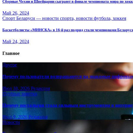
Сборные Чехии и Швейцарии сыграют в финале чемпионата мира по хок
Май 26, 2024
Спорт Беларуси — новости спорта, новости футбола, хоккея
Баскетболисты «МИНСКА» в 16-й раз подряд стали чемпионами Беларус
Май 24, 2024
Главное
Другое
Почему пользователи возвращаются на знакомые цифровы
Июл 18, 2026
Редакция
Путёвые заметки
Почему ностальгия стала сильным инструментом в интерне
Июл 9, 2026
Редакция
Новости