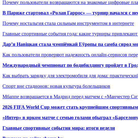
Почему пользователи возвращаются на знакомые цифровые пл
В Париже стартовал «Ролан Гаррос» — турнир начался с не
Почему ностальгия стала сильным инструментом в интернете
Главные спортивные события года: какие турниры привлекаю
Дар’я Навіцкая стала чэмпіёнкай Еўропы па самба сярод мо
Как пользователи проверяют надежность онлайн-сервисов пере
Международный чемпионат по бодибилдингу пройдет в Грод
Как выбрать зарядку для электромобиля для дома: практически
Спорт вне стадионов: новая культура болельщиков
Мбаппе возвращается в Мадрид перед матчем с «Манчестер Сит
2026 FIFA World Cup может стать крупнейшим спортивным
«Интер» в ярком матче с семью голами обыграл «Барселон
Главные спортивные события мира: итоги недели