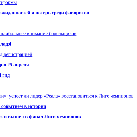
атформы
ожиданностей и потерь среди фаворитов
т наибольшее внимание болельщиков
ладзі
д регистрацией
но 25 апреля
й гид
и»: успеет ли лидер «Реала» восстановиться к Лиге чемпионов
 событием в истории
у» и вышел в финал Лиги чемпионов