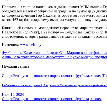
Первыми из состава нашей команды на помост МЧМ вышли Егор 
обладателем малой серебряной награды, а по сумме двух дисци
кг одержал армянин Гор Сахакян, второе итоговое место занял
весом 163 кг, благодаря чему выиграл малую бронзовую медаль.
Ближайшей ночью на молодежном первенстве мира стартует наша
Павлюковец (до 89 кг), а 22 ноября — Владислав Сакович (до 1
спортсменов, которые разыгрывают медали в двадцати весовых 
Источник:
www.belta.by
Навигация
Футболисты Казахстана победили Сан-Марино в квалификаци
Анна Сола стала второй в масс-старте на Кубке Международно
по
записям
Похожая запись
Спорт Беларуси — новости спорта, новости футбола, хоккея
Те
Соболенко осталась третьей, Азаренко и Саснович опустились в рейтинг
Июл 15, 2024
Спорт Беларуси — новости спорта, новости футбола, хоккея