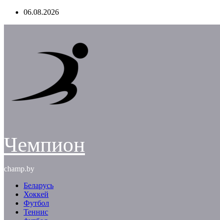
Перейти
06.08.2026
к
содержимому
Чемпион
champ.by
Беларусь
Хоккей
Футбол
Теннис