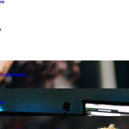
кею
и
е платформы
те