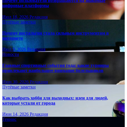
Почему пользователи возвращаются на знакомые
цифровые платформы
Июл 18, 2026
Редакция
Путёвые заметки
Почему ностальгия стала сильным инструментом в
интернете
Июл 9, 2026
Редакция
Новости
Главные спортивные события года: какие турниры
привлекают наибольшее внимание болельщиков
Июн 30, 2026
Редакция
Путёвые заметки
Как выбрать хобби для выходных: идеи для людей,
которые устали от города
Июн 14, 2026
Редакция
Теннис