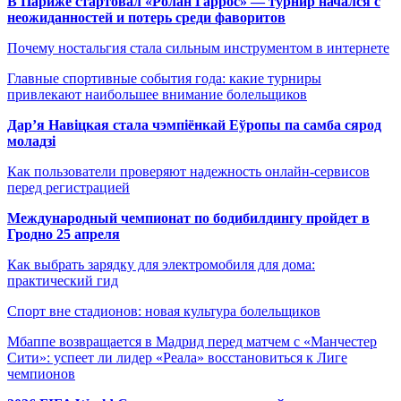
В Париже стартовал «Ролан Гаррос» — турнир начался с
неожиданностей и потерь среди фаворитов
Почему ностальгия стала сильным инструментом в интернете
Главные спортивные события года: какие турниры
привлекают наибольшее внимание болельщиков
Дар’я Навіцкая стала чэмпіёнкай Еўропы па самба сярод
моладзі
Как пользователи проверяют надежность онлайн-сервисов
перед регистрацией
Международный чемпионат по бодибилдингу пройдет в
Гродно 25 апреля
Как выбрать зарядку для электромобиля для дома:
практический гид
Спорт вне стадионов: новая культура болельщиков
Мбаппе возвращается в Мадрид перед матчем с «Манчестер
Сити»: успеет ли лидер «Реала» восстановиться к Лиге
чемпионов