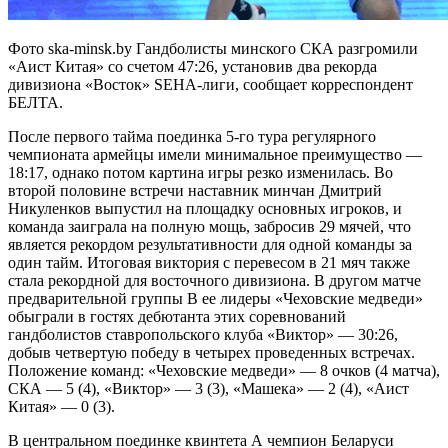
Фото ska-minsk.by Гандболисты минского СКА разгромили
«Аист Китая» со счетом 47:26, установив два рекорда
дивизиона «Восток» SEHA-лиги, сообщает корреспондент
БЕЛТА.
После первого тайма поединка 5-го тура регулярного
чемпионата армейцы имели минимальное преимущество —
18:17, однако потом картина игры резко изменилась. Во
второй половине встречи наставник минчан Дмитрий
Никуленков выпустил на площадку основных игроков, и
команда заиграла на полную мощь, забросив 29 мячей, что
является рекордом результативности для одной команды за
один тайм. Итоговая виктория с перевесом в 21 мяч также
стала рекордной для восточного дивизиона. В другом матче
предварительной группы В ее лидеры «Чеховские медведи»
обыграли в гостях дебютанта этих соревнований
гандболистов ставропольского клуба «Виктор» — 30:26,
добыв четвертую победу в четырех проведенных встречах.
Положение команд: «Чеховские медведи» — 8 очков (4 матча),
СКА — 5 (4), «Виктор» — 3 (3), «Машека» — 2 (4), «Аист
Китая» — 0 (3).
В центральном поединке квинтета А чемпион Беларуси