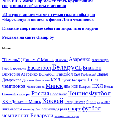
2026 FIFA World Cup может стать крупнейшим
спортивным событием в истории
«Интер» в ярком матче с семью голами обыграл
«Барселону» и вышел в финал Лиги чемпионов
Главные спортивные события мира: итоги недели
Реклама на сайте champ.by
Метки
Азаренко
"Гомель"
"Динамо" Минск
Александр
"Юность"
Беларусь
Баскетбол
Биатлон
Глеб
Барселона
Гандбол
Виктория Азаренко
Волейбол
Дарья
Глеб
Грабовский
Лига
КХЛ
Домрачева
Кубок Беларуси
Динамо
Домрачева
Минск
чемпионов
НХЛ
НБА
Марек Сикора
НОК Беларуси
Неман
Футбол
Теннис
Россия
Олимпийские игры
Соболенко
Хоккей
ХК «Динамо» Минск
брест
Шахтер
Челси
евро 2012
футбол
спорт
олимпиада
лига европы
реал
мини-футбол
чемпионат Беларуси
чемпионат мира