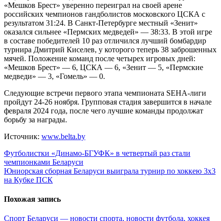
«Мешков Брест» уверенно переиграл на своей арене
российских чемпионов гандболистов московского ЦСКА с
результатом 31:24. В Санкт-Петербурге местный «Зенит»
оказался сильнее «Пермских медведей» — 38:33. В этой игре
в составе победителей 10 раз отличился лучший бомбардир
турнира Дмитрий Киселев, у которого теперь 38 заброшенных
мячей. Положение команд после четырех игровых дней:
«Мешков Брест» — 6, ЦСКА — 6, «Зенит — 5, «Пермские
медведи» — 3, «Гомель» — 0.
Следующие встречи первого этапа чемпионата SEHA-лиги
пройдут 24-26 ноября. Групповая стадия завершится в начале
февраля 2024 года, после чего лучшие команды продолжат
борьбу за награды.
Источник:
www.belta.by
Навигация
Футболистки «Динамо-БГУФК» в четвертый раз стали
чемпионками Беларуси
по
Юниорская сборная Беларуси выиграла турнир по хоккею 3х3
записям
на Кубке ПСК
Похожая запись
Спорт Беларуси — новости спорта, новости футбола, хоккея