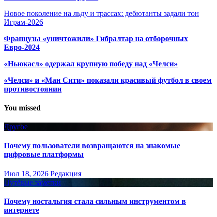
Новое поколение на льду и трассах: дебютанты задали тон
Играм-2026
Французы «уничтожили» Гибралтар на отборочных
Евро-2024
«Ньюкасл» одержал крупную победу над «Челси»
«Челси» и «Ман Сити» показали красивый футбол в своем
противостоянии
You missed
Другое
Почему пользователи возвращаются на знакомые
цифровые платформы
Июл 18, 2026
Редакция
Путёвые заметки
Почему ностальгия стала сильным инструментом в
интернете