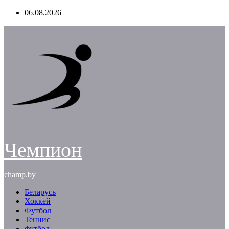
Перейти
06.08.2026
к
содержимому
Чемпион
champ.by
Беларусь
Хоккей
Футбол
Теннис
футбол