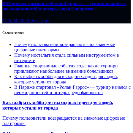
В Париже стартовал «Ролан Гаррос» — турнир начался с
неожиданностей и потерь среди фаворитов
Май 24, 2026
Редакция
Свежие записи
Почему пользователи возвращаются на знакомые
цифровые платформы
Почему ностальгия стала сильным инструментом в
интернете
Главные спортивные события года: какие турниры
привлекают наибольшее внимание болельщиков
Как выбрать хобби для выходных: идеи для людей,
которые устали от города
В Париже стартовал «Ролан Гаррос» — турнир начался с
неожиданностей и потерь среди фаворитов
Как выбрать хобби для выходных: идеи для людей,
которые устали от города
Почему пользователи возвращаются на знакомые цифровые
платформы