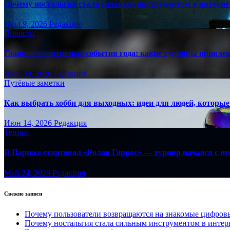
Почему ностальгия стала сильным инструментом в интерне
Июл 9, 2026
Редакция
Новости
Главные спортивные события года: какие турниры привле
Июн 30, 2026
Редакция
Путёвые заметки
Как выбрать хобби для выходных: идеи для людей, которые 
Июн 14, 2026
Редакция
Теннис
В Париже стартовал «Ролан Гаррос» — турнир начался с не
Май 24, 2026
Редакция
Свежие записи
Почему пользователи возвращаются на знакомые цифро
Почему ностальгия стала сильным инструментом в интер