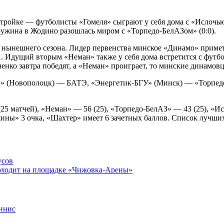
й тройке — футболисты «Гомеля» сыграют у себя дома с «Ислочь
ружина в Жодино разошлась миром с «Торпедо-БелАЗом» (0:0).
 нынешнего сезона. Лидер первенства минское «Динамо» примет
. Идущий вторым «Неман» также у себя дома встретится с футб
енко завтра победят, а «Неман» проиграет, то минские динамов
н» (Новополоцк) — БАТЭ, «Энергетик-БГУ» (Минск) — «Торпедо
(25 матчей), «Неман» — 56 (25), «Торпедо-БелАЗ» — 43 (25), «И
лшины» 3 очка, «Шахтер» имеет 6 зачетных баллов. Список лучш
усов
ходит на площадке «Чижовка-Арены»
ннис