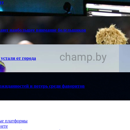
те
кают наибольшее внимание болельщиков
устали от города
ожиданностей и потерь среди фаворитов
вые платформы
нете