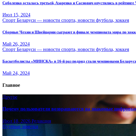
Соболенко осталась третьей, Азаренко и Саснович опустились в рейтинг
Июл 15, 2024
Спорт Беларуси — новости спорта, новости футбола, хоккея
Сборные Чехии и Швейцарии сыграют в финале чемпионата мира по хок
Май 26, 2024
Спорт Беларуси — новости спорта, новости футбола, хоккея
Баскетболисты «МИНСКА» в 16-й раз подряд стали чемпионами Беларус
Май 24, 2024
Главное
Другое
Почему пользователи возвращаются на знакомые цифровы
Июл 18, 2026
Редакция
Путёвые заметки