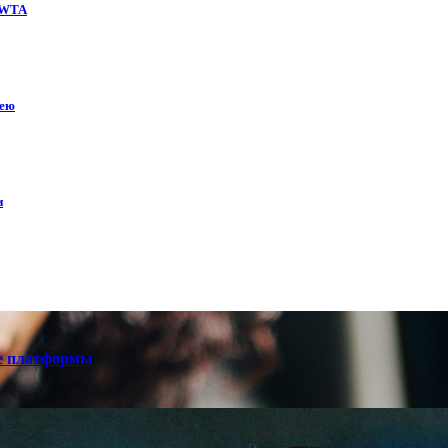
е WTA
кею
и
е платформы