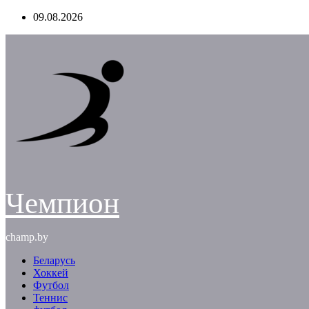
Перейти
09.08.2026
к
содержимому
Чемпион
champ.by
Беларусь
Хоккей
Футбол
Теннис