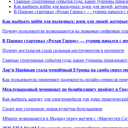
Главные спортивные события года: какие турниры прив
Как выбрать хобби для выходных: идеи для людей, которы
В Париже стартовал «Ролан Гаррос» — турнир начался с 
Как выбрать хобби для выходных: идеи для людей, которые 
Почему пользователи возвращаются на знакомые цифровые пл
В Париже стартовал «Ролан Гаррос» — турнир начался с не
Почему ностальгия стала сильным инструментом в интернете
Главные спортивные события года: какие турниры привлекаю
Дар’я Навіцкая стала чэмпіёнкай Еўропы па самба сярод мо
Как пользователи проверяют надежность онлайн-сервисов пере
Международный чемпионат по бодибилдингу пройдет в Грод
Как выбрать зарядку для электромобиля для дома: практически
Спорт вне стадионов: новая культура болельщиков
Мбаппе возвращается в Мадрид перед матчем с «Манчестер Сит