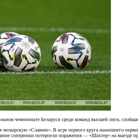
больном чемпионате Беларуси среди команд высшей лиги, сообщ
е мозырскую «Славию». В игре первого круга нынешнего первен
шние соперники потерпели поражения — «Шахтер» на выезде про