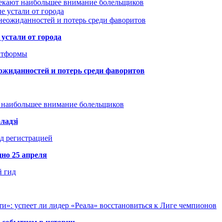
лекают наибольшее внимание болельщиков
е устали от города
неожиданностей и потерь среди фаворитов
устали от города
атформы
ожиданностей и потерь среди фаворитов
т наибольшее внимание болельщиков
ладзі
д регистрацией
но 25 апреля
й гид
и»: успеет ли лидер «Реала» восстановиться к Лиге чемпионов