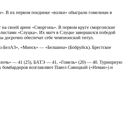
ю». В их первом поединке «волки» обыграли гомельчан в
 на своей арене «Сморгонь». В первом круге сморгонские
олистами «Слуцка». Их матч в Слуцке завершился победой
цы досрочно обеспечат себе чемпионский титул.
-БелАЗ», «Минск» — «Белшина» (Бобруйск). Брестское
слочь» — 41 (25), БАТЭ — 41, «Гомель» (20) — 40. Турнирную
их бомбардиров возглавляют Павел Савицкий («Неман») и