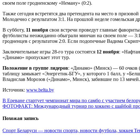
своем поле гродненскому «Неману» (0:2).
Также сегодня встретятся два претендента на место в призово
Молодечно с результатом 3:1. На прошлой неделе гомельская д
В субботу,
11 ноября
свои встречи проведут главные фавориты
футболисты неожиданно обыграли минчан на своем поле — 3:1
гродненцев с результатом 2:0. Если подопечные Вадима Скрипч
Заключительные игры 28-го тура состоятся
12 ноября
: «Нафта
«Динамо» пропускает этот тур.
Положение в группе лидеров
: «Динамо» (Минск) — 60 очков 
таблицу замыкает «Энергетик-БГУ», у которого 1 балл, у «Бе
Владислав Морозов («Динамо», Минск), забившие по 13 мячей.
Источник:
www.belta.by
Навигация
В Ереване стартует чемпионат мира по самбо с участием белор
ФОТОФАКТ: Международный турнир по хоккею с шайбой про
по
записям
Похожая запись
Спорт Беларуси — новости спорта, новости футбола, хоккея
Те