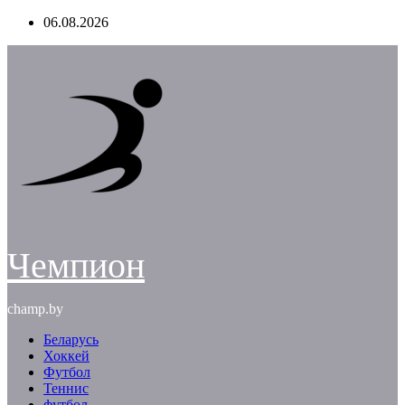
Перейти
06.08.2026
к
содержимому
Чемпион
champ.by
Беларусь
Хоккей
Футбол
Теннис
футбол