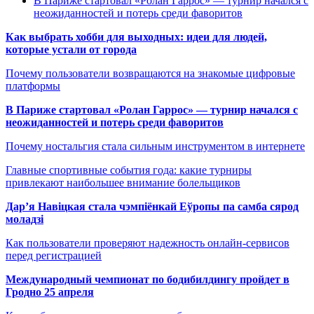
В Париже стартовал «Ролан Гаррос» — турнир начался с
неожиданностей и потерь среди фаворитов
Как выбрать хобби для выходных: идеи для людей,
которые устали от города
Почему пользователи возвращаются на знакомые цифровые
платформы
В Париже стартовал «Ролан Гаррос» — турнир начался с
неожиданностей и потерь среди фаворитов
Почему ностальгия стала сильным инструментом в интернете
Главные спортивные события года: какие турниры
привлекают наибольшее внимание болельщиков
Дар’я Навіцкая стала чэмпіёнкай Еўропы па самба сярод
моладзі
Как пользователи проверяют надежность онлайн-сервисов
перед регистрацией
Международный чемпионат по бодибилдингу пройдет в
Гродно 25 апреля