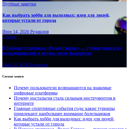
Путёвые заметки
Как выбрать хобби для выходных: идеи для людей,
которые устали от города
Июн 14, 2026
Редакция
Теннис
В Париже стартовал «Ролан Гаррос» — турнир начался с
неожиданностей и потерь среди фаворитов
Май 24, 2026
Редакция
Свежие записи
Почему пользователи возвращаются на знакомые
цифровые платформы
Почему ностальгия стала сильным инструментом в
интернете
Главные спортивные события года: какие турниры
привлекают наибольшее внимание болельщиков
Как выбрать хобби для выходных: идеи для людей,
которые устали от города