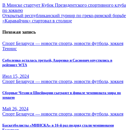
Навигация
В Минске стартует Кубок Президентского спортивного клуба
по хоккею
по
Открытый республиканский турнир по греко-римской борьбе
записям
«Каравайчик» стартовал в столице
Похожая запись
Спорт Беларуси — новости спорта, новости футбола, хоккея
Теннис
Соболенко осталась третьей, Азаренко и Саснович опустились в
рейтинге WTA
Июл 15, 2024
Спорт Беларуси — новости спорта, новости футбола, хоккея
Сборные Чехии и Швейцарии сыграют в финале чемпионата мира по
хоккею
Май 26, 2024
Спорт Беларуси — новости спорта, новости футбола, хоккея
Баскетболисты «МИНСКА» в 16-й раз подряд стали чемпионами
Беларуси