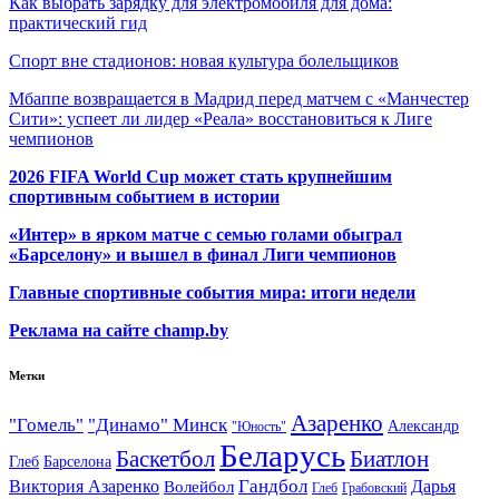
Как выбрать зарядку для электромобиля для дома:
практический гид
Спорт вне стадионов: новая культура болельщиков
Мбаппе возвращается в Мадрид перед матчем с «Манчестер
Сити»: успеет ли лидер «Реала» восстановиться к Лиге
чемпионов
2026 FIFA World Cup может стать крупнейшим
спортивным событием в истории
«Интер» в ярком матче с семью голами обыграл
«Барселону» и вышел в финал Лиги чемпионов
Главные спортивные события мира: итоги недели
Реклама на сайте champ.by
Метки
Азаренко
"Гомель"
"Динамо" Минск
Александр
"Юность"
Беларусь
Баскетбол
Биатлон
Глеб
Барселона
Гандбол
Виктория Азаренко
Волейбол
Дарья
Глеб
Грабовский