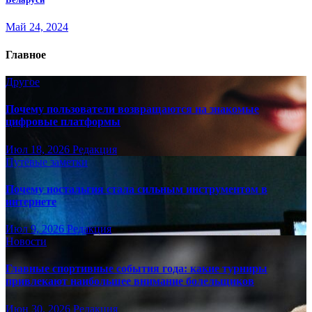
Май 24, 2024
Главное
Другое
Почему пользователи возвращаются на знакомые
цифровые платформы
Июл 18, 2026
Редакция
Путёвые заметки
Почему ностальгия стала сильным инструментом в
интернете
Июл 9, 2026
Редакция
Новости
Главные спортивные события года: какие турниры
привлекают наибольшее внимание болельщиков
Июн 30, 2026
Редакция