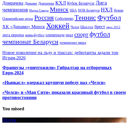
Лига
КХЛ
Домрачева
Кубок Беларуси
Динамо
Домрачева
Минск
чемпионов
НХЛ
НБА
Марек Сикора
НОК Беларуси
Неман
Футбол
Теннис
Россия
Олимпийские игры
Соболенко
Хоккей
ХК «Динамо» Минск
брест
Шахтер
Челси
евро 2012
футбол
спорт
олимпиада
лига европы
реал
мини-футбол
чемпионат Беларуси
чемпионат мира
Новое поколение на льду и трассах: дебютанты задали тон
Играм-2026
Французы «уничтожили» Гибралтар на отборочных
Евро-2024
«Ньюкасл» одержал крупную победу над «Челси»
«Челси» и «Ман Сити» показали красивый футбол в своем
противостоянии
You missed
Другое