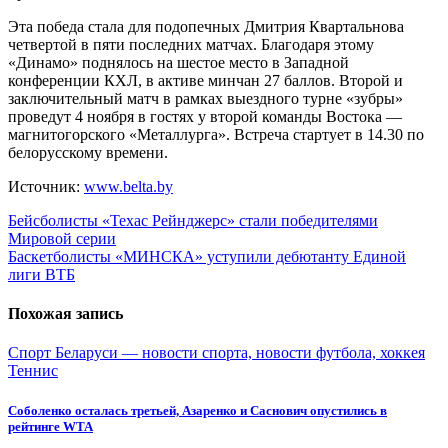
Эта победа стала для подопечных Дмитрия Квартальнова
четвертой в пяти последних матчах. Благодаря этому
«Динамо» поднялось на шестое место в Западной
конференции КХЛ, в активе минчан 27 баллов. Второй и
заключительный матч в рамках выездного турне «зубры»
проведут 4 ноября в гостях у второй команды Востока —
магнитогорского «Металлурга». Встреча стартует в 14.30 по
белорусскому времени.
Источник:
www.belta.by
Навигация
Бейсболисты «Техас Рейнджерс» стали победителями
Мировой серии
по
Баскетболисты «МИНСКА» уступили дебютанту Единой
записям
лиги ВТБ
Похожая запись
Спорт Беларуси — новости спорта, новости футбола, хоккея
Теннис
Соболенко осталась третьей, Азаренко и Саснович опустились в
рейтинге WTA