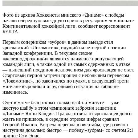
Фото из архива Хоккеисты минского «Динамо» с победы
начали очередную выездную серию в регулярном чемпионате
Континентальной хоккейной лиги, сообщает корреспондент
БЕЛТА.
Первым соперником «зубров» в данном выезде стал
ярославский «Локомотив», идущий на четвертой позиции
Западной конференции. В текущем сезоне
«железнодорожники» являются наименее пропускающей
командой лиги, а также одной из самых сдержанных в атаке
— нынешний поединок исключением для ярославцев не стал.
Стартовый период встречи прошел с небольшим перевесом
«Локомотива», но закончился по нулям, в следующей трети
минчане выровняли игру, однако ситуация на табло не
изменилась.
Счет в матче был открыт только на 45-й минуте — уже
шестую шайбу в этом чемпионате забросил защитник
«Динамо» Янни Калдис. Правда, ответа от ярославцев долго
ждать не пришлось, в середине отрезка цифры сравнял
Георгий Иванов. Встреча перешла в овертайм, где развязка
наступила довольно быстро — победу «зубрам» со счетом 2:1
принес Сэм Энас.