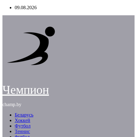
Перейти
09.08.2026
к
содержимому
Чемпион
champ.by
Беларусь
Хоккей
Футбол
Теннис
футбол