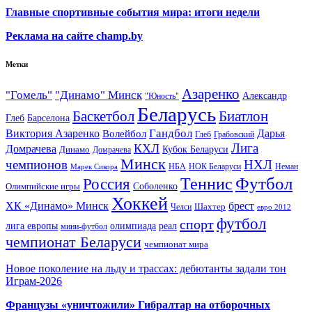
Главные спортивные события мира: итоги недели
Реклама на сайте champ.by
Метки
Азаренко
"Гомель"
"Динамо" Минск
Александр
"Юность"
Беларусь
Баскетбол
Биатлон
Глеб
Барселона
Гандбол
Виктория Азаренко
Волейбол
Дарья
Глеб
Грабовский
Лига
КХЛ
Домрачева
Кубок Беларуси
Динамо
Домрачева
Минск
чемпионов
НХЛ
НБА
Марек Сикора
НОК Беларуси
Неман
Футбол
Теннис
Россия
Олимпийские игры
Соболенко
Хоккей
ХК «Динамо» Минск
брест
Шахтер
Челси
евро 2012
футбол
спорт
олимпиада
лига европы
реал
мини-футбол
чемпионат Беларуси
чемпионат мира
Новое поколение на льду и трассах: дебютанты задали тон
Играм-2026
Французы «уничтожили» Гибралтар на отборочных