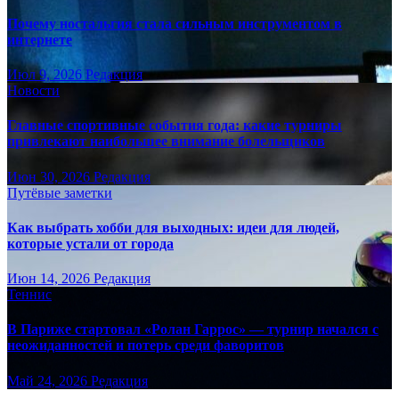
Почему ностальгия стала сильным инструментом в
интернете
Июл 9, 2026
Редакция
Новости
Главные спортивные события года: какие турниры
привлекают наибольшее внимание болельщиков
Июн 30, 2026
Редакция
Путёвые заметки
Как выбрать хобби для выходных: идеи для людей,
которые устали от города
Июн 14, 2026
Редакция
Теннис
В Париже стартовал «Ролан Гаррос» — турнир начался с
неожиданностей и потерь среди фаворитов
Май 24, 2026
Редакция