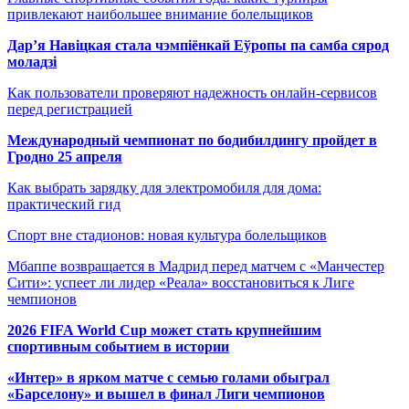
привлекают наибольшее внимание болельщиков
Дар’я Навіцкая стала чэмпіёнкай Еўропы па самба сярод
моладзі
Как пользователи проверяют надежность онлайн-сервисов
перед регистрацией
Международный чемпионат по бодибилдингу пройдет в
Гродно 25 апреля
Как выбрать зарядку для электромобиля для дома:
практический гид
Спорт вне стадионов: новая культура болельщиков
Мбаппе возвращается в Мадрид перед матчем с «Манчестер
Сити»: успеет ли лидер «Реала» восстановиться к Лиге
чемпионов
2026 FIFA World Cup может стать крупнейшим
спортивным событием в истории
«Интер» в ярком матче с семью голами обыграл
«Барселону» и вышел в финал Лиги чемпионов