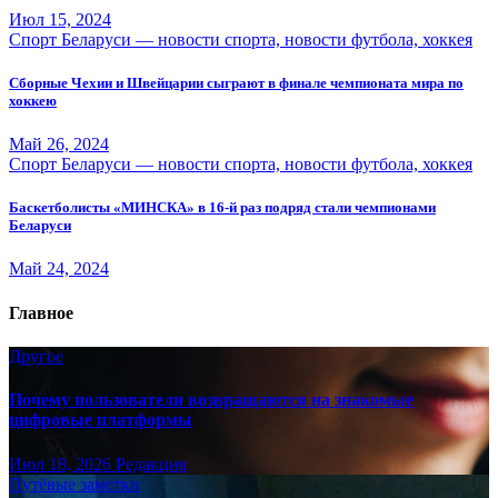
Июл 15, 2024
Спорт Беларуси — новости спорта, новости футбола, хоккея
Сборные Чехии и Швейцарии сыграют в финале чемпионата мира по
хоккею
Май 26, 2024
Спорт Беларуси — новости спорта, новости футбола, хоккея
Баскетболисты «МИНСКА» в 16-й раз подряд стали чемпионами
Беларуси
Май 24, 2024
Главное
Другое
Почему пользователи возвращаются на знакомые
цифровые платформы
Июл 18, 2026
Редакция
Путёвые заметки