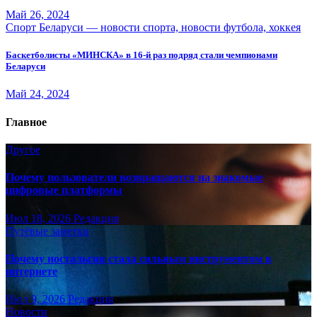
Май 26, 2024
Спорт Беларуси — новости спорта, новости футбола, хоккея
Баскетболисты «МИНСКА» в 16-й раз подряд стали чемпионами
Беларуси
Май 24, 2024
Главное
Другое
Почему пользователи возвращаются на знакомые
цифровые платформы
Июл 18, 2026
Редакция
Путёвые заметки
Почему ностальгия стала сильным инструментом в
интернете
Июл 9, 2026
Редакция
Новости