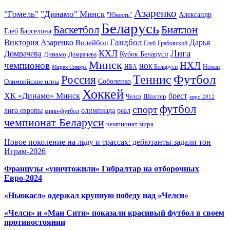
Азаренко
"Гомель"
"Динамо" Минск
Александр
"Юность"
Беларусь
Баскетбол
Биатлон
Глеб
Барселона
Гандбол
Виктория Азаренко
Волейбол
Дарья
Глеб
Грабовский
Лига
КХЛ
Домрачева
Кубок Беларуси
Динамо
Домрачева
Минск
чемпионов
НХЛ
НБА
Марек Сикора
НОК Беларуси
Неман
Футбол
Теннис
Россия
Олимпийские игры
Соболенко
Хоккей
ХК «Динамо» Минск
брест
Шахтер
Челси
евро 2012
футбол
спорт
олимпиада
лига европы
реал
мини-футбол
чемпионат Беларуси
чемпионат мира
Новое поколение на льду и трассах: дебютанты задали тон
Играм-2026
Французы «уничтожили» Гибралтар на отборочных
Евро-2024
«Ньюкасл» одержал крупную победу над «Челси»
«Челси» и «Ман Сити» показали красивый футбол в своем
противостоянии