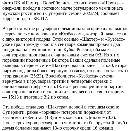
Фото ВК «Шахтер» Волейболисты солигорского «Шахтера»
одержали победу в гостевом матче регулярного чемпионата
мужской российской Суперлиги сезона-2023/24, сообщает
корреспондент БЕЛТА.
В третьем матче регулярного чемпионата «горняки» на выезде
встречались с кемеровским «Кузбассом», который начал сезон
с двух викторий подряд. Этой осенью «Шахтер» и «Кузбасс»
уже играли между собой: в сентябре команды провели два
поединка на групповом этапе Кубка России, оба матча
солигорчане проиграли с одинаковым счетом 0:3. Из этих
поражений подопечные Виктора Бекши сделали полезные
выводы: в первом сете «Шахтер» был сильнее — 25:20, вторая
партия подарила более нервную развязку, но снова осталась за
«горняками» (25:23). Волейболисты «Кузбасса» сумели
вернуться в игру, забрав третий и четвертый отрезки с
одинаковыми цифрами 25:18, но в решающей пятой партии
солигорчане все-таки склонили чашу весов на свою сторону
— 15:13 и итоговые 3:2 по сетам.
Эта победа стала для «Шахтера» первой в текущем сезоне
Суперлиги, ранее «горняки» потерпели поражения от
казанского «Зенита» (1:3) и московского «Динамо» (0:3).
После трех туров регулярного чемпионата белорусский клуб с
двумя баллами занимает 13-ю строчку среди 16 команд