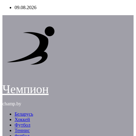
Перейти
09.08.2026
к
содержимому
Чемпион
champ.by
Беларусь
Хоккей
Футбол
Теннис
футбол