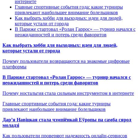
интернете
Главные спортивные события года: какие турниры
привлекают наибольшее внимание болельщиков
Как выбрать хобби для выходных: идеи для людей,
которые устали от города
В Париже стартовал «Ролан Гаррос» — турнир начался с
неожиданностей и потерь среди фаворитов
Как выбрать хобби для выходных: идеи для людей,
которые устали от города
Почему пользователи возвращаются на знакомые цифровые
платформы
В Париже стартовал «Ролан Гаррос» — турнир начался с
неожиданностей и потерь среди фаворитов
Почему ностальгия стала сильным инструментом в интернете
Главные спортивные события года: какие турниры
привлекают наибольшее внимание болельщиков
Дар’я Навіцкая стала чэмпіёнкай Еўропы па самба сярод
моладзі
Как пользователи проверяют надежность онлайн-сервисов