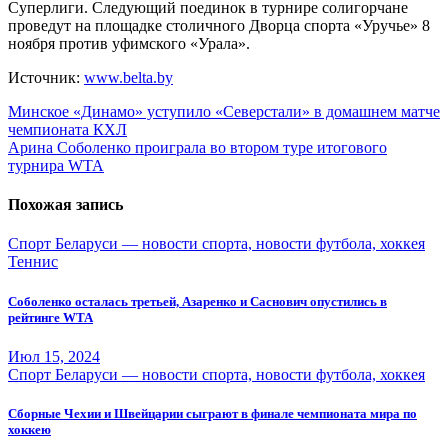
Суперлиги. Следующий поединок в турнире солигорчане
проведут на площадке столичного Дворца спорта «Уручье» 8
ноября против уфимского «Урала».
Источник:
www.belta.by
Навигация
Минское «Динамо» уступило «Северстали» в домашнем матче
чемпионата КХЛ
по
Арина Соболенко проиграла во втором туре итогового
записям
турнира WTA
Похожая запись
Спорт Беларуси — новости спорта, новости футбола, хоккея
Теннис
Соболенко осталась третьей, Азаренко и Саснович опустились в
рейтинге WTA
Июл 15, 2024
Спорт Беларуси — новости спорта, новости футбола, хоккея
Сборные Чехии и Швейцарии сыграют в финале чемпионата мира по
хоккею