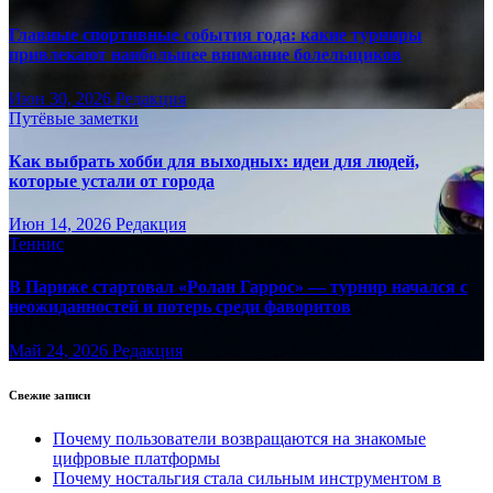
Главные спортивные события года: какие турниры
привлекают наибольшее внимание болельщиков
Июн 30, 2026
Редакция
Путёвые заметки
Как выбрать хобби для выходных: идеи для людей,
которые устали от города
Июн 14, 2026
Редакция
Теннис
В Париже стартовал «Ролан Гаррос» — турнир начался с
неожиданностей и потерь среди фаворитов
Май 24, 2026
Редакция
Свежие записи
Почему пользователи возвращаются на знакомые
цифровые платформы
Почему ностальгия стала сильным инструментом в