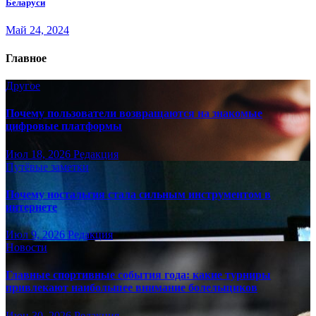
Беларуси
Май 24, 2024
Главное
Другое
Почему пользователи возвращаются на знакомые
цифровые платформы
Июл 18, 2026
Редакция
Путёвые заметки
Почему ностальгия стала сильным инструментом в
интернете
Июл 9, 2026
Редакция
Новости
Главные спортивные события года: какие турниры
привлекают наибольшее внимание болельщиков
Июн 30, 2026
Редакция