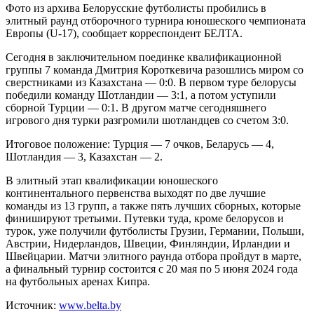
Фото из архива Белорусские футболисты пробились в
элитный раунд отборочного турнира юношеского чемпионата
Европы (U-17), сообщает корреспондент БЕЛТА.
Сегодня в заключительном поединке квалификационной
группы 7 команда Дмитрия Короткевича разошлись миром со
сверстниками из Казахстана — 0:0. В первом туре белорусы
победили команду Шотландии — 3:1, а потом уступили
сборной Турции — 0:1. В другом матче сегодняшнего
игрового дня турки разгромили шотландцев со счетом 3:0.
Итоговое положение: Турция — 7 очков, Беларусь — 4,
Шотландия — 3, Казахстан — 2.
В элитный этап квалификации юношеского
континентального первенства выходят по две лучшие
команды из 13 групп, а также пять лучших сборных, которые
финишируют третьими. Путевки туда, кроме белорусов и
турок, уже получили футболисты Грузии, Германии, Польши,
Австрии, Нидерландов, Швеции, Финляндии, Ирландии и
Швейцарии. Матчи элитного раунда отбора пройдут в марте,
а финальный турнир состоится с 20 мая по 5 июня 2024 года
на футбольных аренах Кипра.
Источник:
www.belta.by