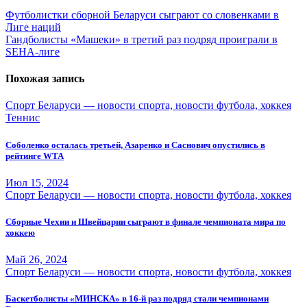
Навигация
Футболистки сборной Беларуси сыграют со словенками в
Лиге наций
по
Гандболисты «Машеки» в третий раз подряд проиграли в
записям
SEHA-лиге
Похожая запись
Спорт Беларуси — новости спорта, новости футбола, хоккея
Теннис
Соболенко осталась третьей, Азаренко и Саснович опустились в
рейтинге WTA
Июл 15, 2024
Спорт Беларуси — новости спорта, новости футбола, хоккея
Сборные Чехии и Швейцарии сыграют в финале чемпионата мира по
хоккею
Май 26, 2024
Спорт Беларуси — новости спорта, новости футбола, хоккея
Баскетболисты «МИНСКА» в 16-й раз подряд стали чемпионами