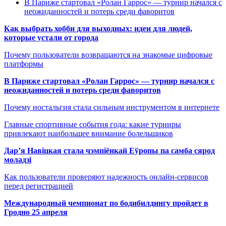
В Париже стартовал «Ролан Гаррос» — турнир начался с
неожиданностей и потерь среди фаворитов
Как выбрать хобби для выходных: идеи для людей,
которые устали от города
Почему пользователи возвращаются на знакомые цифровые
платформы
В Париже стартовал «Ролан Гаррос» — турнир начался с
неожиданностей и потерь среди фаворитов
Почему ностальгия стала сильным инструментом в интернете
Главные спортивные события года: какие турниры
привлекают наибольшее внимание болельщиков
Дар’я Навіцкая стала чэмпіёнкай Еўропы па самба сярод
моладзі
Как пользователи проверяют надежность онлайн-сервисов
перед регистрацией
Международный чемпионат по бодибилдингу пройдет в
Гродно 25 апреля