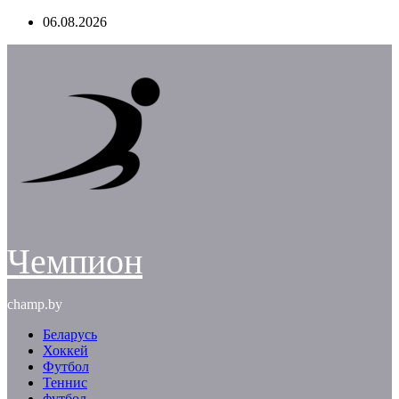
Перейти
06.08.2026
к
содержимому
Чемпион
champ.by
Беларусь
Хоккей
Футбол
Теннис
футбол