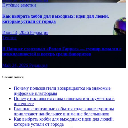
Путёвые заметки
Как выбрать хобби для выходных: идеи для людей,
которые устали от города
Июн 14, 2026
Редакция
Теннис
В Париже стартовал «Ролан Гаррос» — турнир начался с
неожиданностей и потерь среди фаворитов
Май 24, 2026
Редакция
Свежие записи
Почему пользователи возвращаются на знакомые
цифровые платформы
Почему ностальгия стала сильным инструментом в
интернете
Главные спортивные события года: какие турниры
привлекают наибольшее внимание болельщиков
Как выбрать хобби для выходных: идеи для людей,
которые устали от города