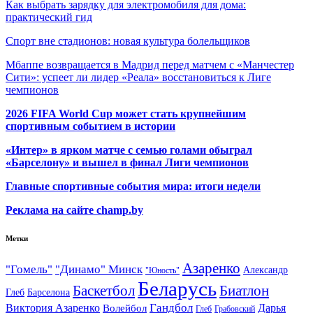
Как выбрать зарядку для электромобиля для дома:
практический гид
Спорт вне стадионов: новая культура болельщиков
Мбаппе возвращается в Мадрид перед матчем с «Манчестер
Сити»: успеет ли лидер «Реала» восстановиться к Лиге
чемпионов
2026 FIFA World Cup может стать крупнейшим
спортивным событием в истории
«Интер» в ярком матче с семью голами обыграл
«Барселону» и вышел в финал Лиги чемпионов
Главные спортивные события мира: итоги недели
Реклама на сайте champ.by
Метки
Азаренко
"Гомель"
"Динамо" Минск
Александр
"Юность"
Беларусь
Баскетбол
Биатлон
Глеб
Барселона
Гандбол
Виктория Азаренко
Волейбол
Дарья
Глеб
Грабовский