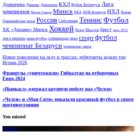
Лига
КХЛ
Домрачева
Кубок Беларуси
Динамо
Домрачева
Минск
чемпионов
НХЛ
НБА
Марек Сикора
НОК Беларуси
Неман
Футбол
Теннис
Россия
Олимпийские игры
Соболенко
Хоккей
ХК «Динамо» Минск
брест
Шахтер
Челси
евро 2012
футбол
спорт
олимпиада
лига европы
реал
мини-футбол
чемпионат Беларуси
чемпионат мира
Новое поколение на льду и трассах: дебютанты задали тон
Играм-2026
Французы «уничтожили» Гибралтар на отборочных
Евро-2024
«Ньюкасл» одержал крупную победу над «Челси»
«Челси» и «Ман Сити» показали красивый футбол в своем
противостоянии
You missed
Другое