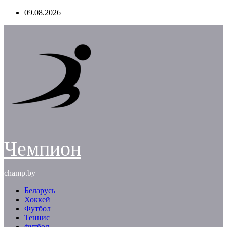
Перейти
09.08.2026
к
содержимому
Чемпион
champ.by
Беларусь
Хоккей
Футбол
Теннис
футбол