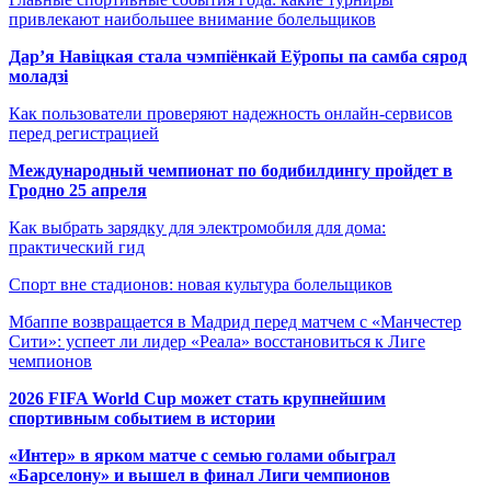
привлекают наибольшее внимание болельщиков
Дар’я Навіцкая стала чэмпіёнкай Еўропы па самба сярод
моладзі
Как пользователи проверяют надежность онлайн-сервисов
перед регистрацией
Международный чемпионат по бодибилдингу пройдет в
Гродно 25 апреля
Как выбрать зарядку для электромобиля для дома:
практический гид
Спорт вне стадионов: новая культура болельщиков
Мбаппе возвращается в Мадрид перед матчем с «Манчестер
Сити»: успеет ли лидер «Реала» восстановиться к Лиге
чемпионов
2026 FIFA World Cup может стать крупнейшим
спортивным событием в истории
«Интер» в ярком матче с семью голами обыграл
«Барселону» и вышел в финал Лиги чемпионов