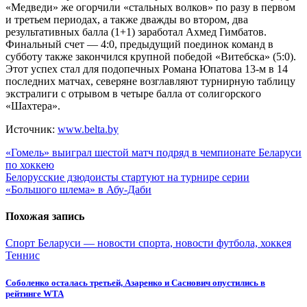
«Медведи» же огорчили «стальных волков» по разу в первом
и третьем периодах, а также дважды во втором, два
результативных балла (1+1) заработал Ахмед Гимбатов.
Финальный счет — 4:0, предыдущий поединок команд в
субботу также закончился крупной победой «Витебска» (5:0).
Этот успех стал для подопечных Романа Юпатова 13-м в 14
последних матчах, северяне возглавляют турнирную таблицу
экстралиги с отрывом в четыре балла от солигорского
«Шахтера».
Источник:
www.belta.by
Навигация
«Гомель» выиграл шестой матч подряд в чемпионате Беларуси
по хоккею
по
Белорусские дзюдоисты стартуют на турнире серии
записям
«Большого шлема» в Абу-Даби
Похожая запись
Спорт Беларуси — новости спорта, новости футбола, хоккея
Теннис
Соболенко осталась третьей, Азаренко и Саснович опустились в
рейтинге WTA