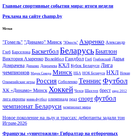
Главные спортивные события мира: итоги недели
Реклама на сайте champ.by
Метки
Азаренко
"Гомель"
"Динамо" Минск
Александр
"Юность"
Беларусь
Баскетбол
Биатлон
Глеб
Барселона
Гандбол
Виктория Азаренко
Волейбол
Дарья
Глеб
Грабовский
Лига
КХЛ
Домрачева
Кубок Беларуси
Динамо
Домрачева
Минск
чемпионов
НХЛ
НБА
Марек Сикора
НОК Беларуси
Неман
Футбол
Теннис
Россия
Олимпийские игры
Соболенко
Хоккей
ХК «Динамо» Минск
брест
Шахтер
Челси
евро 2012
футбол
спорт
олимпиада
лига европы
реал
мини-футбол
чемпионат Беларуси
чемпионат мира
Новое поколение на льду и трассах: дебютанты задали тон
Играм-2026
Французы «уничтожили» Гибралтар на отборочных