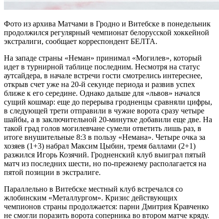
Фото из архива Матчами в Гродно и Витебске в понедельник
продолжился регулярный чемпионат белорусской хоккейной
экстралиги, сообщает корреспондент БЕЛТА.
На западе страны «Неман» принимал «Могилев», который
идет в турнирной таблице последним. Несмотря на статус
аутсайдера, в начале встречи гости смотрелись интереснее,
открыв счет уже на 20-й секунде периода и развив успех
ближе к его середине. Однако дальше для «львов» начался
сущий кошмар: еще до перерыва гродненцы сравняли цифры,
в следующей трети отправили в чужие ворота сразу четыре
шайбы, а в заключительной 20-минутке добавили еще две. На
такой град голов могилевчане сумели ответить лишь раз, в
итоге внушительные 8:3 в пользу «Немана». Четыре очка за
хозяев (1+3) набрал Максим Цыбин, тремя баллами (2+1)
разжился Игорь Козячий. Гродненский клуб выиграл пятый
матч из последних шести, но по-прежнему располагается на
пятой позиции в экстралиге.
Параллельно в Витебске местный клуб встречался со
жлобинским «Металлургом». Кризис действующих
чемпионов страны продолжается: парни Дмитрия Кравченко
не смогли поразить ворота соперника во втором матче кряду.