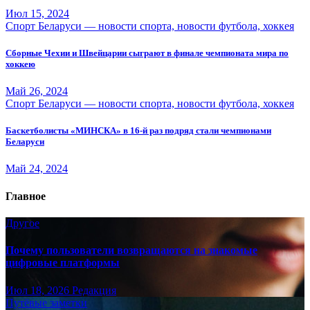
Июл 15, 2024
Спорт Беларуси — новости спорта, новости футбола, хоккея
Сборные Чехии и Швейцарии сыграют в финале чемпионата мира по
хоккею
Май 26, 2024
Спорт Беларуси — новости спорта, новости футбола, хоккея
Баскетболисты «МИНСКА» в 16-й раз подряд стали чемпионами
Беларуси
Май 24, 2024
Главное
Другое
Почему пользователи возвращаются на знакомые
цифровые платформы
Июл 18, 2026
Редакция
Путёвые заметки