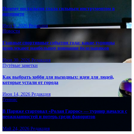
Почему ностальгия стала сильным инструментом в
интернете
Июл 9, 2026
Редакция
Новости
Главные спортивные события года: какие турниры
привлекают наибольшее внимание болельщиков
Июн 30, 2026
Редакция
Путёвые заметки
Как выбрать хобби для выходных: идеи для людей,
которые устали от города
Июн 14, 2026
Редакция
Теннис
В Париже стартовал «Ролан Гаррос» — турнир начался с
неожиданностей и потерь среди фаворитов
Май 24, 2026
Редакция