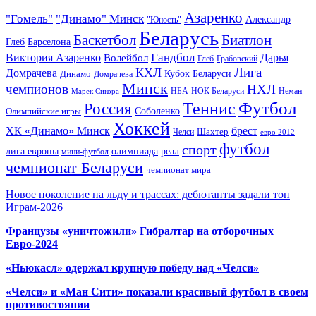
Азаренко
"Гомель"
"Динамо" Минск
Александр
"Юность"
Беларусь
Баскетбол
Биатлон
Глеб
Барселона
Гандбол
Виктория Азаренко
Волейбол
Дарья
Глеб
Грабовский
Лига
КХЛ
Домрачева
Кубок Беларуси
Динамо
Домрачева
Минск
чемпионов
НХЛ
НБА
Марек Сикора
НОК Беларуси
Неман
Футбол
Теннис
Россия
Олимпийские игры
Соболенко
Хоккей
ХК «Динамо» Минск
брест
Шахтер
Челси
евро 2012
футбол
спорт
олимпиада
лига европы
реал
мини-футбол
чемпионат Беларуси
чемпионат мира
Новое поколение на льду и трассах: дебютанты задали тон
Играм-2026
Французы «уничтожили» Гибралтар на отборочных
Евро-2024
«Ньюкасл» одержал крупную победу над «Челси»
«Челси» и «Ман Сити» показали красивый футбол в своем
противостоянии