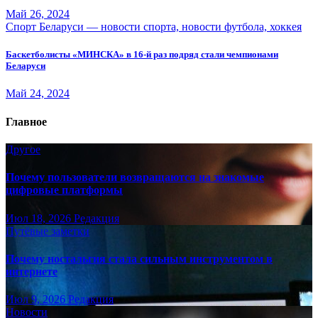
Май 26, 2024
Спорт Беларуси — новости спорта, новости футбола, хоккея
Баскетболисты «МИНСКА» в 16-й раз подряд стали чемпионами
Беларуси
Май 24, 2024
Главное
Другое
Почему пользователи возвращаются на знакомые
цифровые платформы
Июл 18, 2026
Редакция
Путёвые заметки
Почему ностальгия стала сильным инструментом в
интернете
Июл 9, 2026
Редакция
Новости