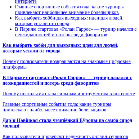
интернете
Главные спортивные события года: какие турниры
привлекают наибольшее внимание болельщиков
Как выбрать хобби для выходных: идеи для людей,
которые устали от города
В Париже стартовал «Ролан Гаррос» — турнир начался с
неожиданностей и потерь среди фаворитов
Как выбрать хобби для выходных: идеи для людей,
которые устали от города
Почему пользователи возвращаются на знакомые цифровые
платформы
В Париже стартовал «Ролан Гаррос» — турнир начался с
неожиданностей и потерь среди фаворитов
Почему ностальгия стала сильным инструментом в интернете
Главные спортивные события года: какие турниры
привлекают наибольшее внимание болельщиков
Дар’я Навіцкая стала чэмпіёнкай Еўропы па самба сярод
моладзі
Как пользователи проверяют надежность онлайн-сервисов