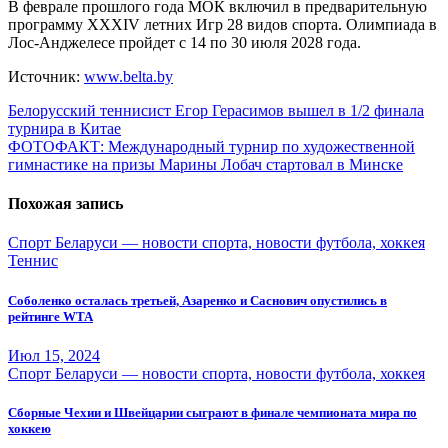
В феврале прошлого года МОК включил в предварительную
программу XXXIV летних Игр 28 видов спорта. Олимпиада в
Лос-Анджелесе пройдет с 14 по 30 июля 2028 года.
Источник:
www.belta.by
Навигация
Белорусский теннисист Егор Герасимов вышел в 1/2 финала
турнира в Китае
по
ФОТОФАКТ: Международный турнир по художественной
записям
гимнастике на призы Марины Лобач стартовал в Минске
Похожая запись
Спорт Беларуси — новости спорта, новости футбола, хоккея
Теннис
Соболенко осталась третьей, Азаренко и Саснович опустились в
рейтинге WTA
Июл 15, 2024
Спорт Беларуси — новости спорта, новости футбола, хоккея
Сборные Чехии и Швейцарии сыграют в финале чемпионата мира по
хоккею