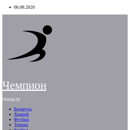
Перейти
06.08.2026
к
содержимому
Чемпион
champ.by
Беларусь
Хоккей
Футбол
Теннис
футбол