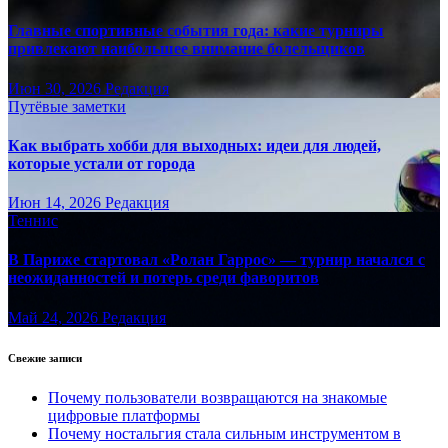
Главные спортивные события года: какие турниры
привлекают наибольшее внимание болельщиков
Июн 30, 2026
Редакция
Путёвые заметки
Как выбрать хобби для выходных: идеи для людей,
которые устали от города
Июн 14, 2026
Редакция
Теннис
В Париже стартовал «Ролан Гаррос» — турнир начался с
неожиданностей и потерь среди фаворитов
Май 24, 2026
Редакция
Свежие записи
Почему пользователи возвращаются на знакомые
цифровые платформы
Почему ностальгия стала сильным инструментом в