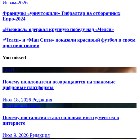
Играм-2026
Французы «уничтожили» Гибралтар на отборочных
Евро-2024
«Ньюкасл» одержал крупную победу над «Челси»
«Челси» и «Ман Сити» показали красивый футбол в своем
противостоянии
You missed
Другое
Почему пользователи возвращаются на знакомые
цифровые платформы
Июл 18, 2026
Редакция
Путёвые заметки
Почему ностальгия стала сильным инструментом в
интернете
Июл 9, 2026
Редакция