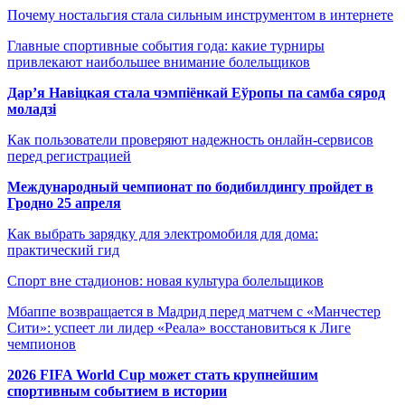
Почему ностальгия стала сильным инструментом в интернете
Главные спортивные события года: какие турниры
привлекают наибольшее внимание болельщиков
Дар’я Навіцкая стала чэмпіёнкай Еўропы па самба сярод
моладзі
Как пользователи проверяют надежность онлайн-сервисов
перед регистрацией
Международный чемпионат по бодибилдингу пройдет в
Гродно 25 апреля
Как выбрать зарядку для электромобиля для дома:
практический гид
Спорт вне стадионов: новая культура болельщиков
Мбаппе возвращается в Мадрид перед матчем с «Манчестер
Сити»: успеет ли лидер «Реала» восстановиться к Лиге
чемпионов
2026 FIFA World Cup может стать крупнейшим
спортивным событием в истории