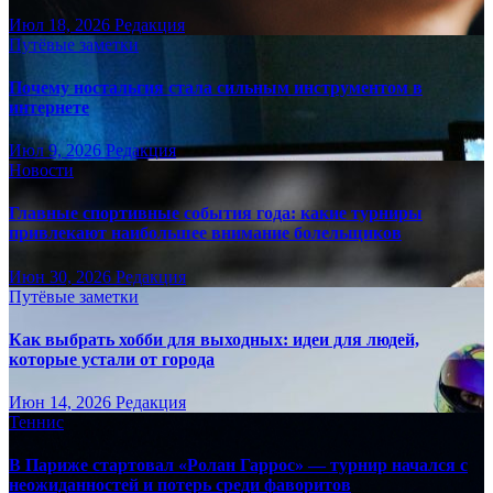
Июл 18, 2026
Редакция
Путёвые заметки
Почему ностальгия стала сильным инструментом в
интернете
Июл 9, 2026
Редакция
Новости
Главные спортивные события года: какие турниры
привлекают наибольшее внимание болельщиков
Июн 30, 2026
Редакция
Путёвые заметки
Как выбрать хобби для выходных: идеи для людей,
которые устали от города
Июн 14, 2026
Редакция
Теннис
В Париже стартовал «Ролан Гаррос» — турнир начался с
неожиданностей и потерь среди фаворитов