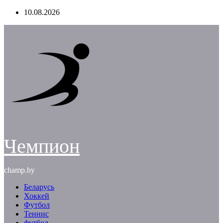
Перейти
10.08.2026
к
содержимому
Чемпион
champ.by
Беларусь
Хоккей
Футбол
Теннис
футбол