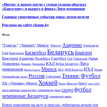
«Интер» в ярком матче с семью голами обыграл
«Барселону» и вышел в финал Лиги чемпионов
Главные спортивные события мира: итоги недели
Реклама на сайте champ.by
Метки
Азаренко
"Гомель"
"Динамо" Минск
Александр
"Юность"
Беларусь
Баскетбол
Биатлон
Глеб
Барселона
Гандбол
Виктория Азаренко
Волейбол
Дарья
Глеб
Грабовский
Лига
КХЛ
Домрачева
Кубок Беларуси
Динамо
Домрачева
Минск
чемпионов
НХЛ
НБА
Марек Сикора
НОК Беларуси
Неман
Футбол
Теннис
Россия
Олимпийские игры
Соболенко
Хоккей
ХК «Динамо» Минск
брест
Шахтер
Челси
евро 2012
футбол
спорт
олимпиада
лига европы
реал
мини-футбол
чемпионат Беларуси
чемпионат мира
Новое поколение на льду и трассах: дебютанты задали тон