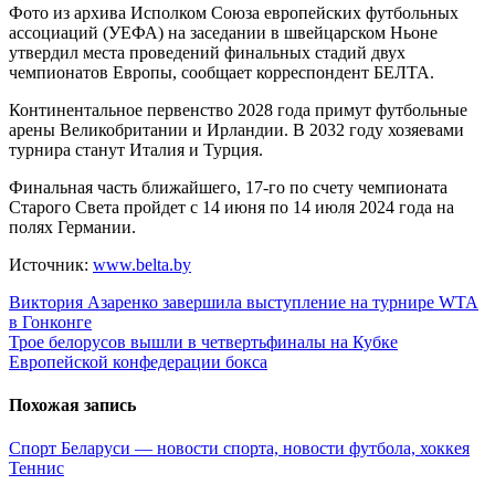
Фото из архива Исполком Союза европейских футбольных
ассоциаций (УЕФА) на заседании в швейцарском Ньоне
утвердил места проведений финальных стадий двух
чемпионатов Европы, сообщает корреспондент БЕЛТА.
Континентальное первенство 2028 года примут футбольные
арены Великобритании и Ирландии. В 2032 году хозяевами
турнира станут Италия и Турция.
Финальная часть ближайшего, 17-го по счету чемпионата
Старого Света пройдет с 14 июня по 14 июля 2024 года на
полях Германии.
Источник:
www.belta.by
Навигация
Виктория Азаренко завершила выступление на турнире WTA
в Гонконге
по
Трое белорусов вышли в четвертьфиналы на Кубке
записям
Европейской конфедерации бокса
Похожая запись
Спорт Беларуси — новости спорта, новости футбола, хоккея
Теннис