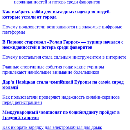
неожиданностей и потерь среди фаворитов
Как выбрать хобби для выходных: идеи для людей,
которые устали от города
Почему пользователи возвращаются на знакомые цифровые
платформы
В Париже стартовал «Ролан Гаррос» — турнир начался с
неожиданностей и потерь среди фаворитов
Почему ностальгия стала сильным инструментом в интернете
Главные спортивные события года: какие турниры
привлекают наибольшее внимание болельщиков
Дар’я Навіцкая стала чэмпіёнкай Еўропы па самба сярод
моладзі
Как пользователи проверяют надежность онлайн-сервисов
перед регистрацией
Международный чемпионат по бодибилдингу пройдет в
Гродно 25 апреля
Как выбрать зарядку для электромобиля для дома: