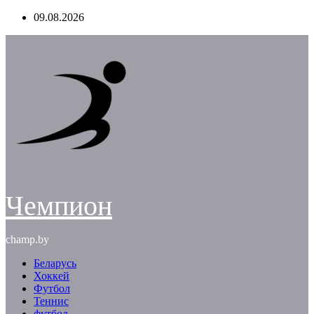
Перейти
09.08.2026
к
содержимому
Чемпион
champ.by
Беларусь
Хоккей
Футбол
Теннис
футбол