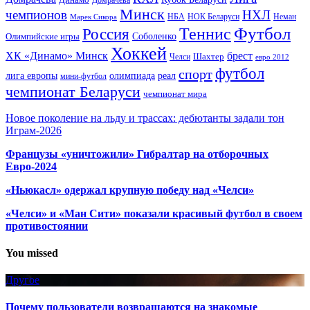
Минск
чемпионов
НХЛ
НБА
Марек Сикора
НОК Беларуси
Неман
Футбол
Теннис
Россия
Олимпийские игры
Соболенко
Хоккей
ХК «Динамо» Минск
брест
Шахтер
Челси
евро 2012
футбол
спорт
олимпиада
лига европы
реал
мини-футбол
чемпионат Беларуси
чемпионат мира
Новое поколение на льду и трассах: дебютанты задали тон
Играм-2026
Французы «уничтожили» Гибралтар на отборочных
Евро-2024
«Ньюкасл» одержал крупную победу над «Челси»
«Челси» и «Ман Сити» показали красивый футбол в своем
противостоянии
You missed
Другое
Почему пользователи возвращаются на знакомые