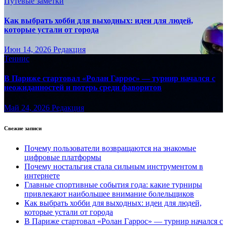
Путёвые заметки
Как выбрать хобби для выходных: идеи для людей,
которые устали от города
Июн 14, 2026
Редакция
Теннис
В Париже стартовал «Ролан Гаррос» — турнир начался с
неожиданностей и потерь среди фаворитов
Май 24, 2026
Редакция
Свежие записи
Почему пользователи возвращаются на знакомые
цифровые платформы
Почему ностальгия стала сильным инструментом в
интернете
Главные спортивные события года: какие турниры
привлекают наибольшее внимание болельщиков
Как выбрать хобби для выходных: идеи для людей,
которые устали от города
В Париже стартовал «Ролан Гаррос» — турнир начался с