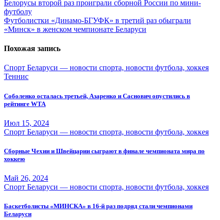
Навигация
Белорусы второй раз проиграли сборной России по мини-
футболу
по
Футболистки «Динамо-БГУФК» в третий раз обыграли
записям
«Минск» в женском чемпионате Беларуси
Похожая запись
Спорт Беларуси — новости спорта, новости футбола, хоккея
Теннис
Соболенко осталась третьей, Азаренко и Саснович опустились в
рейтинге WTA
Июл 15, 2024
Спорт Беларуси — новости спорта, новости футбола, хоккея
Сборные Чехии и Швейцарии сыграют в финале чемпионата мира по
хоккею
Май 26, 2024
Спорт Беларуси — новости спорта, новости футбола, хоккея
Баскетболисты «МИНСКА» в 16-й раз подряд стали чемпионами
Беларуси