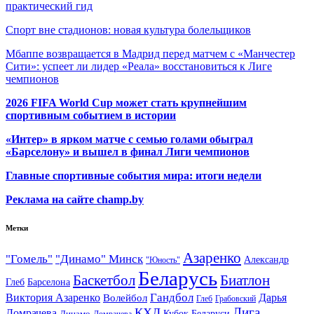
практический гид
Спорт вне стадионов: новая культура болельщиков
Мбаппе возвращается в Мадрид перед матчем с «Манчестер
Сити»: успеет ли лидер «Реала» восстановиться к Лиге
чемпионов
2026 FIFA World Cup может стать крупнейшим
спортивным событием в истории
«Интер» в ярком матче с семью голами обыграл
«Барселону» и вышел в финал Лиги чемпионов
Главные спортивные события мира: итоги недели
Реклама на сайте champ.by
Метки
Азаренко
"Гомель"
"Динамо" Минск
Александр
"Юность"
Беларусь
Баскетбол
Биатлон
Глеб
Барселона
Гандбол
Виктория Азаренко
Волейбол
Дарья
Глеб
Грабовский
Лига
КХЛ
Домрачева
Кубок Беларуси
Динамо
Домрачева