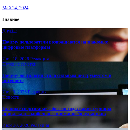
Май 24, 2024
Главное
Другое
Почему пользователи возвращаются на знакомые
цифровые платформы
Июл 18, 2026
Редакция
Путёвые заметки
Почему ностальгия стала сильным инструментом в
интернете
Июл 9, 2026
Редакция
Новости
Главные спортивные события года: какие турниры
привлекают наибольшее внимание болельщиков
Июн 30, 2026
Редакция