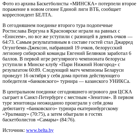
Фото из архива Баскетболисты «МИНСКА» потерпели второе
поражение в новом сезоне Единой лиги ВТБ, сообщает
корреспондент БЕЛТА.
В сегодняшнем поединке второго тура подопечные
Ростислава Вергуна в Красноярске играли на равных с
«Енисеем», но все же уступили с разницей в девять очков —
64:73. Самым результативным в составе гостей стал Джарред
Огунгбеми-Джексон, набравший 19 очков, белорусский
легионер сибирской команды Евгений Белянков заработал 6
баллов. В первой игре регулярного чемпионата белорусы
уступили в Минске клубу «Пари Нижний Новгород» с
результатом 60:89. Следующий матч чемпионы Беларуси
проведут 16 октября у себя дома против действующего
победителя «банковского» турнира — казанского УНИКСа.
В центральном поединке сегодняшнего игрового дня ЦСКА
сыграет в Санкт-Петербурге с местным «Зенитом». В первом
туре зенитовцы неожиданно проиграли у себя дома
дебютанту «банковского» турнира екатеринбургскому
«Уралмашу» (70:75), а затем обыграли в гостях
баскетболистов «Самары» (84:76).
Источник:
www.belta.by