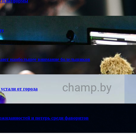
е платформы
те
кают наибольшее внимание болельщиков
устали от города
ожиданностей и потерь среди фаворитов