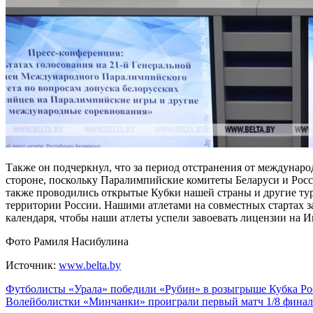
Также он подчеркнул, что за период отстранения от междунаро
стороне, поскольку Паралимпийские комитеты Беларуси и Рос
также проводились открытые Кубки нашей страны и другие тур
территории России. Нашими атлетами на совместных стартах з
календаря, чтобы наши атлеты успели завоевать лицензии на 
Фото Рамиля Насибулина
Источник:
www.belta.by
Навигация
Футболисты «Урала» победили «Рубин» в розыгрыше Кубка Ро
Волейболистки «Минчанки» проиграли первый матч 1/8 финал
по