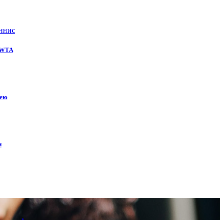
ннис
е WTA
кею
и