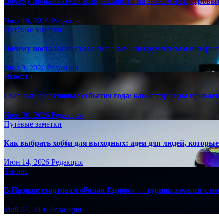
Почему пользователи возвращаются на знакомые цифровы
Июл 18, 2026
Редакция
Путёвые заметки
Почему ностальгия стала сильным инструментом в интерне
Июл 9, 2026
Редакция
Новости
Главные спортивные события года: какие турниры привле
Июн 30, 2026
Редакция
Путёвые заметки
Как выбрать хобби для выходных: идеи для людей, которые 
Июн 14, 2026
Редакция
Теннис
В Париже стартовал «Ролан Гаррос» — турнир начался с не
Май 24, 2026
Редакция