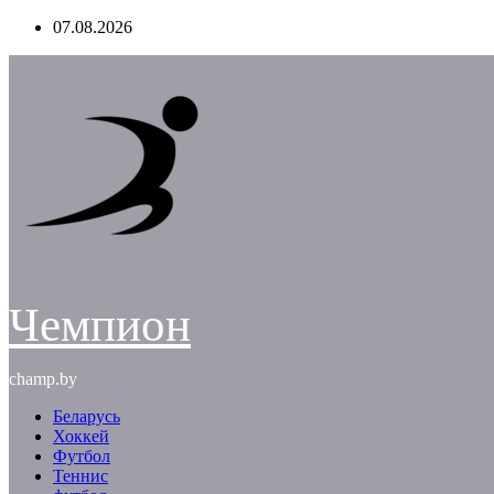
Перейти
07.08.2026
к
содержимому
Чемпион
champ.by
Беларусь
Хоккей
Футбол
Теннис