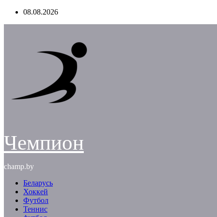
Перейти
08.08.2026
к
содержимому
Чемпион
champ.by
Беларусь
Хоккей
Футбол
Теннис