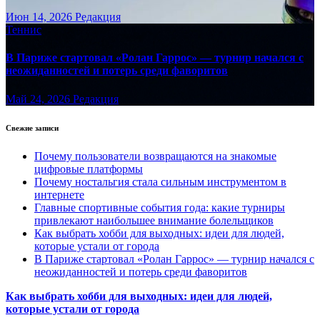
Июн 14, 2026
Редакция
Теннис
В Париже стартовал «Ролан Гаррос» — турнир начался с
неожиданностей и потерь среди фаворитов
Май 24, 2026
Редакция
Свежие записи
Почему пользователи возвращаются на знакомые
цифровые платформы
Почему ностальгия стала сильным инструментом в
интернете
Главные спортивные события года: какие турниры
привлекают наибольшее внимание болельщиков
Как выбрать хобби для выходных: идеи для людей,
которые устали от города
В Париже стартовал «Ролан Гаррос» — турнир начался с
неожиданностей и потерь среди фаворитов
Как выбрать хобби для выходных: идеи для людей,
которые устали от города