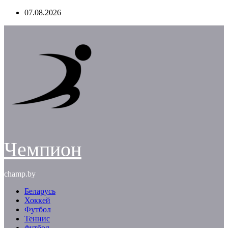
Перейти
07.08.2026
к
содержимому
Чемпион
champ.by
Беларусь
Хоккей
Футбол
Теннис
футбол