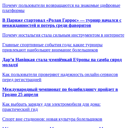
Почему пользователи возвращаются на знакомые цифровые
платформы
В Париже стартовал «Ролан Гаррос» — турнир начался с
неожиданностей и потерь среди фаворитов
Почему ностальгия стала сильным инструментом в интернете
Главные спортивные события года: какие турниры
привлекают наибольшее внимание болельщиков
Дар’я Навіцкая стала чэмпіёнкай Еўропы па самба сярод
моладзі
Как пользователи проверяют надежность онлайн-сервисов
перед регистрацией
Международный чемпионат по бодибилдингу пройдет в
Гродно 25 апреля
Как выбрать зарядку для электромобиля для дома:
практический гид
Спорт вне стадионов: новая культура болельщиков