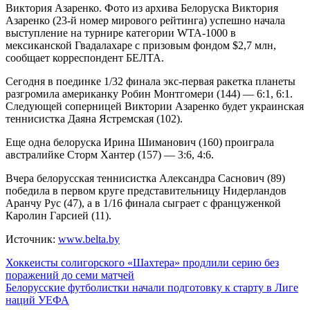
Виктория Азаренко. Фото из архива Белоруска Виктория
Азаренко (23-й номер мирового рейтинга) успешно начала
выступление на турнире категории WTA-1000 в
мексиканской Гвадалахаре с призовым фондом $2,7 млн,
сообщает корреспондент БЕЛТА.
Сегодня в поединке 1/32 финала экс-первая ракетка планеты
разгромила американку Робин Монтгомери (144) — 6:1, 6:1.
Следующей соперницей Виктории Азаренко будет украинская
теннисистка Даяна Ястремская (102).
Еще одна белоруска Ирина Шиманович (160) проиграла
австралийке Сторм Хантер (157) — 3:6, 4:6.
Вчера белорусская теннисистка Александра Саснович (89)
победила в первом круге представительницу Нидерландов
Аранчу Рус (47), а в 1/16 финала сыграет с француженкой
Каролин Гарсией (11).
Источник:
www.belta.by
Навигация
Хоккеисты солигорского «Шахтера» продлили серию без
поражений до семи матчей
по
Белорусские футболистки начали подготовку к старту в Лиге
записям
наций УЕФА