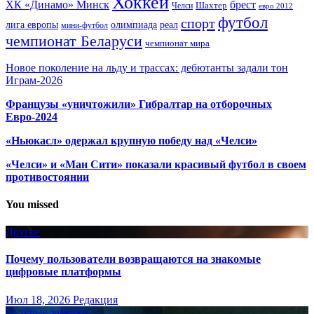
Хоккей
ХК «Динамо» Минск
брест
Шахтер
Челси
евро 2012
футбол
спорт
олимпиада
лига европы
реал
мини-футбол
чемпионат Беларуси
чемпионат мира
Новое поколение на льду и трассах: дебютанты задали тон
Играм-2026
Французы «уничтожили» Гибралтар на отборочных
Евро-2024
«Ньюкасл» одержал крупную победу над «Челси»
«Челси» и «Ман Сити» показали красивый футбол в своем
противостоянии
You missed
Другое
Почему пользователи возвращаются на знакомые
цифровые платформы
Июл 18, 2026
Редакция
Путёвые заметки