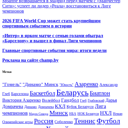
Мбаппе возвращается в Мадрид перед матчем с «Манчестер
Сити»: успеет ли лидер «Реала» восстановиться к Лиге
чемпионов
2026 FIFA World Cup может стать крупнейшим
спортивным событием в истории
«Интер» в ярком матче с семью голами обыграл
«Барселону» и вышел в финал Лиги чемпионов
Главные спортивные события мира: итоги недели
Реклама на сайте champ.by
Метки
Азаренко
"Гомель"
"Динамо" Минск
Александр
"Юность"
Беларусь
Баскетбол
Биатлон
Глеб
Барселона
Гандбол
Виктория Азаренко
Волейбол
Дарья
Глеб
Грабовский
Лига
КХЛ
Домрачева
Кубок Беларуси
Динамо
Домрачева
Минск
чемпионов
НХЛ
НБА
Марек Сикора
НОК Беларуси
Неман
Футбол
Теннис
Россия
Олимпийские игры
Соболенко