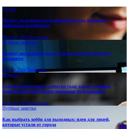
Другое
Почему пользователи возвращаются на знакомые
цифровые платформы
Июл 18, 2026
Редакция
Путёвые заметки
Почему ностальгия стала сильным инструментом в
интернете
Июл 9, 2026
Редакция
Новости
Главные спортивные события года: какие турниры
привлекают наибольшее внимание болельщиков
Июн 30, 2026
Редакция
Путёвые заметки
Как выбрать хобби для выходных: идеи для людей,
которые устали от города