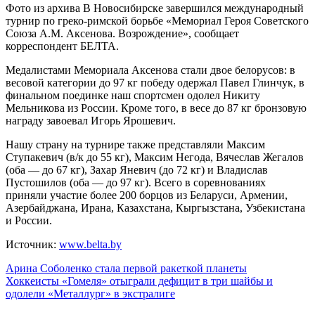
Фото из архива В Новосибирске завершился международный
турнир по греко-римской борьбе «Мемориал Героя Советского
Союза А.М. Аксенова. Возрождение», сообщает
корреспондент БЕЛТА.
Медалистами Мемориала Аксенова стали двое белорусов: в
весовой категории до 97 кг победу одержал Павел Глинчук, в
финальном поединке наш спортсмен одолел Никиту
Мельникова из России. Кроме того, в весе до 87 кг бронзовую
награду завоевал Игорь Ярошевич.
Нашу страну на турнире также представляли Максим
Ступакевич (в/к до 55 кг), Максим Негода, Вячеслав Жегалов
(оба — до 67 кг), Захар Яневич (до 72 кг) и Владислав
Пустошилов (оба — до 97 кг). Всего в соревнованиях
приняли участие более 200 борцов из Беларуси, Армении,
Азербайджана, Ирана, Казахстана, Кыргызстана, Узбекистана
и России.
Источник:
www.belta.by
Навигация
Арина Соболенко стала первой ракеткой планеты
Хоккеисты «Гомеля» отыграли дефицит в три шайбы и
по
одолели «Металлург» в экстралиге
записям