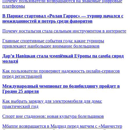
Почему пользователи возвращаются на знакомые цифровые
платформы
В Париже стартовал «Ролан Гаррос» — турнир начался с
неожиданностей и потерь среди фаворитов
Почему ностальгия стала сильным инструментом в интернете
Главные спортивные события года: какие турниры
привлекают наибольшее внимание болельщиков
Дар’я Навіцкая стала чэмпіёнкай Еўропы па самба сярод
моладзі
Как пользователи проверяют надежность онлайн-сервисов
перед регистрацией
Международный чемпионат по бодибилдингу пройдет в
Гродно 25 апреля
Как выбрать зарядку для электромобиля для дома:
практический гид
Спорт вне стадионов: новая культура болельщиков
Мбаппе возвращается в Мадрид перед матчем с «Манчестер