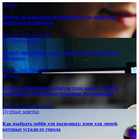
Другое
Почему пользователи возвращаются на знакомые
цифровые платформы
Июл 18, 2026
Редакция
Путёвые заметки
Почему ностальгия стала сильным инструментом в
интернете
Июл 9, 2026
Редакция
Новости
Главные спортивные события года: какие турниры
привлекают наибольшее внимание болельщиков
Июн 30, 2026
Редакция
Путёвые заметки
Как выбрать хобби для выходных: идеи для людей,
которые устали от города