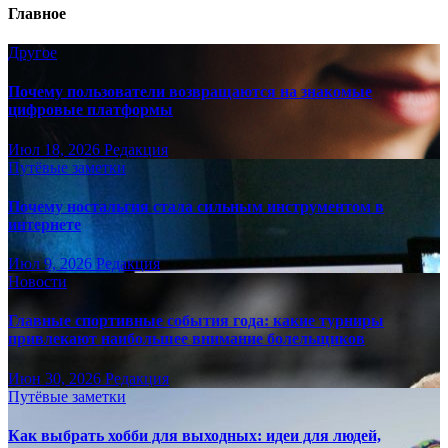
Главное
Другое
Почему пользователи возвращаются на знакомые
цифровые платформы
Июл 18, 2026
Редакция
Путёвые заметки
Почему ностальгия стала сильным инструментом в
интернете
Июл 9, 2026
Редакция
Новости
Главные спортивные события года: какие турниры
привлекают наибольшее внимание болельщиков
Июн 30, 2026
Редакция
Путёвые заметки
Как выбрать хобби для выходных: идеи для людей,