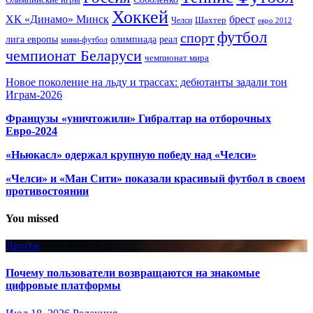
Хоккей
ХК «Динамо» Минск
брест
Шахтер
Челси
евро 2012
футбол
спорт
олимпиада
лига европы
реал
мини-футбол
чемпионат Беларуси
чемпионат мира
Новое поколение на льду и трассах: дебютанты задали тон
Играм-2026
Французы «уничтожили» Гибралтар на отборочных
Евро-2024
«Ньюкасл» одержал крупную победу над «Челси»
«Челси» и «Ман Сити» показали красивый футбол в своем
противостоянии
You missed
Другое
Почему пользователи возвращаются на знакомые
цифровые платформы