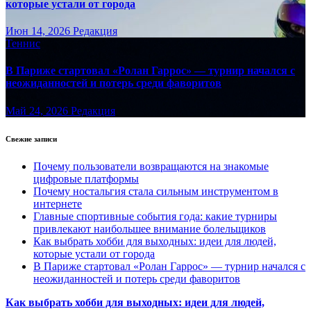
которые устали от города
Июн 14, 2026
Редакция
Теннис
В Париже стартовал «Ролан Гаррос» — турнир начался с
неожиданностей и потерь среди фаворитов
Май 24, 2026
Редакция
Свежие записи
Почему пользователи возвращаются на знакомые
цифровые платформы
Почему ностальгия стала сильным инструментом в
интернете
Главные спортивные события года: какие турниры
привлекают наибольшее внимание болельщиков
Как выбрать хобби для выходных: идеи для людей,
которые устали от города
В Париже стартовал «Ролан Гаррос» — турнир начался с
неожиданностей и потерь среди фаворитов
Как выбрать хобби для выходных: идеи для людей,