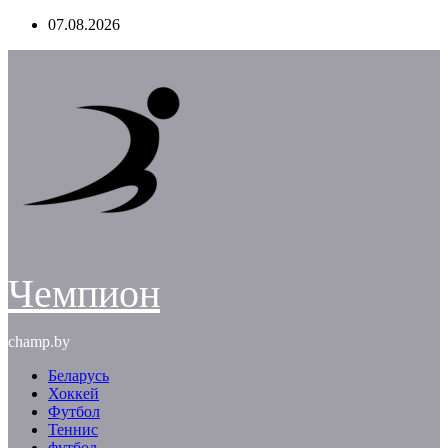
Перейти
07.08.2026
к
содержимому
Чемпион
champ.by
Беларусь
Хоккей
Футбол
Теннис
футбол