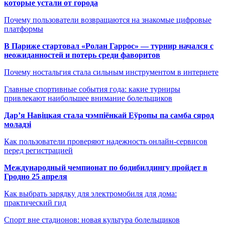
которые устали от города
Почему пользователи возвращаются на знакомые цифровые
платформы
В Париже стартовал «Ролан Гаррос» — турнир начался с
неожиданностей и потерь среди фаворитов
Почему ностальгия стала сильным инструментом в интернете
Главные спортивные события года: какие турниры
привлекают наибольшее внимание болельщиков
Дар’я Навіцкая стала чэмпіёнкай Еўропы па самба сярод
моладзі
Как пользователи проверяют надежность онлайн-сервисов
перед регистрацией
Международный чемпионат по бодибилдингу пройдет в
Гродно 25 апреля
Как выбрать зарядку для электромобиля для дома:
практический гид
Спорт вне стадионов: новая культура болельщиков