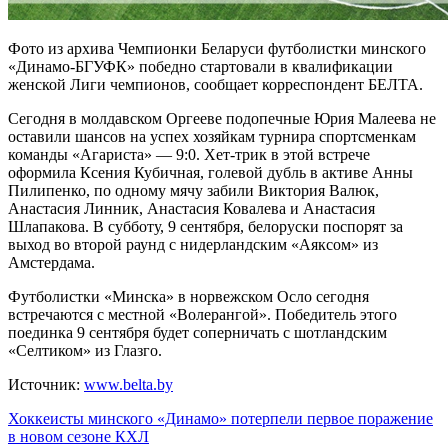
Фото из архива Чемпионки Беларуси футболистки минского
«Динамо-БГУФК» победно стартовали в квалификации
женской Лиги чемпионов, сообщает корреспондент БЕЛТА.
Сегодня в молдавском Оргееве подопечные Юрия Малеева не
оставили шансов на успех хозяйкам турнира спортсменкам
команды «Агариста» — 9:0. Хет-трик в этой встрече
оформила Ксения Кубичная, голевой дубль в активе Анны
Пилипенко, по одному мячу забили Виктория Валюк,
Анастасия Линник, Анастасия Ковалева и Анастасия
Шлапакова. В субботу, 9 сентября, белоруски поспорят за
выход во второй раунд с нидерландским «Аяксом» из
Амстердама.
Футболистки «Минска» в норвежском Осло сегодня
встречаются с местной «Волерангой». Победитель этого
поединка 9 сентября будет соперничать с шотландским
«Селтиком» из Глазго.
Источник:
www.belta.by
Навигация
Хоккеисты минского «Динамо» потерпели первое поражение
в новом сезоне КХЛ