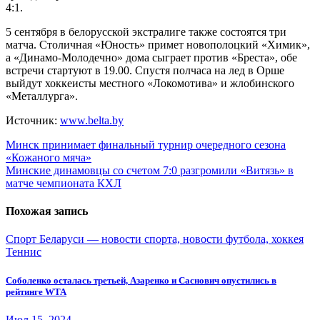
4:1.
5 сентября в белорусской экстралиге также состоятся три
матча. Столичная «Юность» примет новополоцкий «Химик»,
а «Динамо-Молодечно» дома сыграет против «Бреста», обе
встречи стартуют в 19.00. Спустя полчаса на лед в Орше
выйдут хоккеисты местного «Локомотива» и жлобинского
«Металлурга».
Источник:
www.belta.by
Навигация
Минск принимает финальный турнир очередного сезона
«Кожаного мяча»
по
Минские динамовцы со счетом 7:0 разгромили «Витязь» в
записям
матче чемпионата КХЛ
Похожая запись
Спорт Беларуси — новости спорта, новости футбола, хоккея
Теннис
Соболенко осталась третьей, Азаренко и Саснович опустились в
рейтинге WTA
Июл 15, 2024