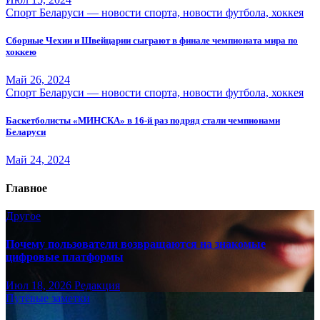
Спорт Беларуси — новости спорта, новости футбола, хоккея
Сборные Чехии и Швейцарии сыграют в финале чемпионата мира по
хоккею
Май 26, 2024
Спорт Беларуси — новости спорта, новости футбола, хоккея
Баскетболисты «МИНСКА» в 16-й раз подряд стали чемпионами
Беларуси
Май 24, 2024
Главное
Другое
Почему пользователи возвращаются на знакомые
цифровые платформы
Июл 18, 2026
Редакция
Путёвые заметки