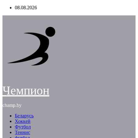
Перейти
08.08.2026
к
содержимому
Чемпион
champ.by
Беларусь
Хоккей
Футбол
Теннис
футбол