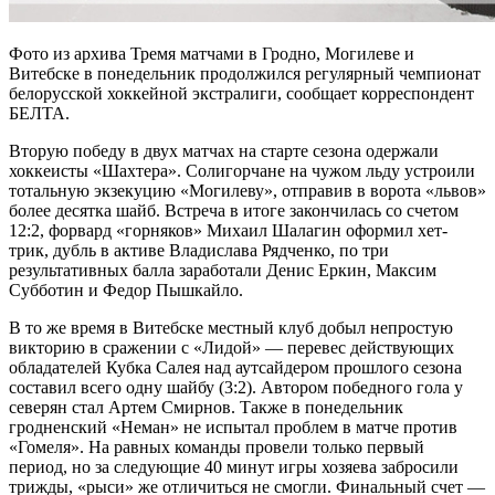
Фото из архива Тремя матчами в Гродно, Могилеве и
Витебске в понедельник продолжился регулярный чемпионат
белорусской хоккейной экстралиги, сообщает корреспондент
БЕЛТА.
Вторую победу в двух матчах на старте сезона одержали
хоккеисты «Шахтера». Солигорчане на чужом льду устроили
тотальную экзекуцию «Могилеву», отправив в ворота «львов»
более десятка шайб. Встреча в итоге закончилась со счетом
12:2, форвард «горняков» Михаил Шалагин оформил хет-
трик, дубль в активе Владислава Рядченко, по три
результативных балла заработали Денис Еркин, Максим
Субботин и Федор Пышкайло.
В то же время в Витебске местный клуб добыл непростую
викторию в сражении с «Лидой» — перевес действующих
обладателей Кубка Салея над аутсайдером прошлого сезона
составил всего одну шайбу (3:2). Автором победного гола у
северян стал Артем Смирнов. Также в понедельник
гродненский «Неман» не испытал проблем в матче против
«Гомеля». На равных команды провели только первый
период, но за следующие 40 минут игры хозяева забросили
трижды, «рыси» же отличиться не смогли. Финальный счет —