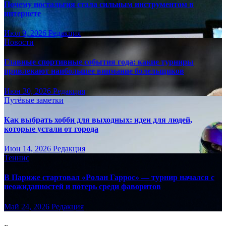
Почему ностальгия стала сильным инструментом в
интернете
Июл 9, 2026
Редакция
Новости
Главные спортивные события года: какие турниры
привлекают наибольшее внимание болельщиков
Июн 30, 2026
Редакция
Путёвые заметки
Как выбрать хобби для выходных: идеи для людей,
которые устали от города
Июн 14, 2026
Редакция
Теннис
В Париже стартовал «Ролан Гаррос» — турнир начался с
неожиданностей и потерь среди фаворитов
Май 24, 2026
Редакция