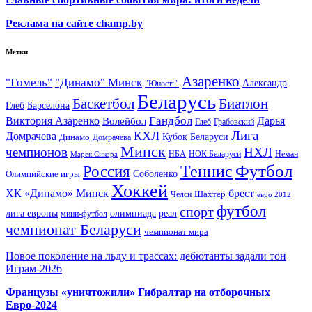
Реклама на сайте champ.by
Метки
Азаренко
"Гомель"
"Динамо" Минск
Александр
"Юность"
Беларусь
Баскетбол
Биатлон
Глеб
Барселона
Гандбол
Виктория Азаренко
Волейбол
Дарья
Глеб
Грабовский
Лига
КХЛ
Домрачева
Кубок Беларуси
Динамо
Домрачева
Минск
чемпионов
НХЛ
НБА
Марек Сикора
НОК Беларуси
Неман
Футбол
Теннис
Россия
Олимпийские игры
Соболенко
Хоккей
ХК «Динамо» Минск
брест
Шахтер
Челси
евро 2012
футбол
спорт
олимпиада
лига европы
реал
мини-футбол
чемпионат Беларуси
чемпионат мира
Новое поколение на льду и трассах: дебютанты задали тон
Играм-2026
Французы «уничтожили» Гибралтар на отборочных
Евро-2024