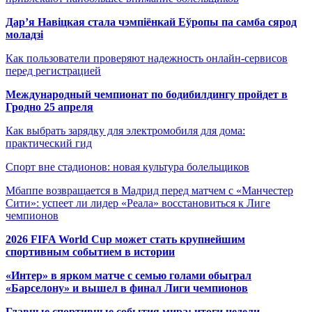
Дар’я Навіцкая стала чэмпіёнкай Еўропы па самба сярод
моладзі
Как пользователи проверяют надежность онлайн-сервисов
перед регистрацией
Международный чемпионат по бодибилдингу пройдет в
Гродно 25 апреля
Как выбрать зарядку для электромобиля для дома:
практический гид
Спорт вне стадионов: новая культура болельщиков
Мбаппе возвращается в Мадрид перед матчем с «Манчестер
Сити»: успеет ли лидер «Реала» восстановиться к Лиге
чемпионов
2026 FIFA World Cup может стать крупнейшим
спортивным событием в истории
«Интер» в ярком матче с семью голами обыграл
«Барселону» и вышел в финал Лиги чемпионов
Главные спортивные события мира: итоги недели