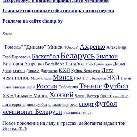
«Барселону» и вышел в финал Лиги чемпионов
Главные спортивные события мира: итоги недели
Реклама на сайте champ.by
Метки
Азаренко
"Гомель"
"Динамо" Минск
Александр
"Юность"
Беларусь
Баскетбол
Биатлон
Глеб
Барселона
Гандбол
Виктория Азаренко
Волейбол
Дарья
Глеб
Грабовский
Лига
КХЛ
Домрачева
Кубок Беларуси
Динамо
Домрачева
Минск
чемпионов
НХЛ
НБА
Марек Сикора
НОК Беларуси
Неман
Футбол
Теннис
Россия
Олимпийские игры
Соболенко
Хоккей
ХК «Динамо» Минск
брест
Шахтер
Челси
евро 2012
футбол
спорт
олимпиада
лига европы
реал
мини-футбол
чемпионат Беларуси
чемпионат мира
Новое поколение на льду и трассах: дебютанты задали тон
Играм-2026