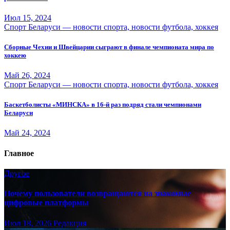
Июл 15, 2024
Спорт Беларуси — новости спорта, новости футбола, хоккея
Сборные Чехии и Швейцарии сыграют в финале чемпионата мира по
хоккею
Май 26, 2024
Спорт Беларуси — новости спорта, новости футбола, хоккея
Баскетболисты «МИНСКА» в 16-й раз подряд стали чемпионами
Беларуси
Май 24, 2024
Главное
Другое
Почему пользователи возвращаются на знакомые
цифровые платформы
Июл 18, 2026
Редакция