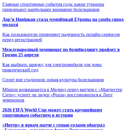
Главные спортивные события года: какие турниры
привлекают наибольшее внимание болельщиков
Дар’я Навіцкая стала чэмпіёнкай Еўропы па самба сярод
моладзі
Как пользователи проверяют надежность онлайн-сервисов
перед регистрацией
Международный чемпионат по бодибилдингу пройдет в
Гродно 25 апреля
Как выбрать зарядку для электромобиля для дома:
практический гид
Спорт вне стадионов: новая культура болельщиков
Мбаппе возвращается в Мадрид перед матчем с «Манчестер
Сити»: успеет ли лидер «Реала» восстановиться к Лиге
чемпионов
2026 FIFA World Cup может стать крупнейшим
спортивным событием в истории
«Интер» в ярком матче с семью голами обыграл