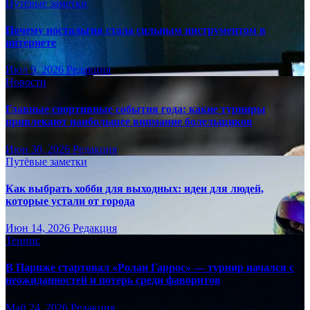
Путёвые заметки
Почему ностальгия стала сильным инструментом в
интернете
Июл 9, 2026
Редакция
Новости
Главные спортивные события года: какие турниры
привлекают наибольшее внимание болельщиков
Июн 30, 2026
Редакция
Путёвые заметки
Как выбрать хобби для выходных: идеи для людей,
которые устали от города
Июн 14, 2026
Редакция
Теннис
В Париже стартовал «Ролан Гаррос» — турнир начался с
неожиданностей и потерь среди фаворитов
Май 24, 2026
Редакция