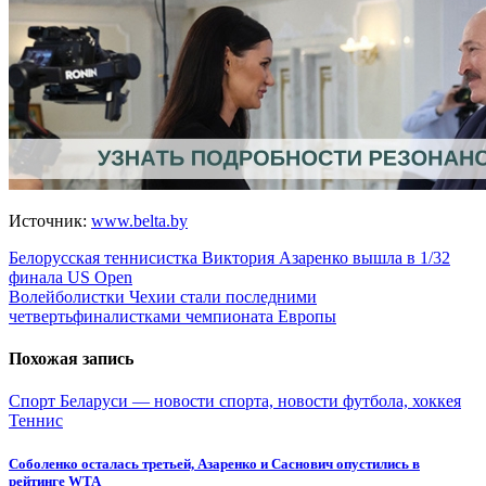
Источник:
www.belta.by
Навигация
Белорусская теннисистка Виктория Азаренко вышла в 1/32
финала US Open
по
Волейболистки Чехии стали последними
записям
четвертьфиналистками чемпионата Европы
Похожая запись
Спорт Беларуси — новости спорта, новости футбола, хоккея
Теннис
Соболенко осталась третьей, Азаренко и Саснович опустились в
рейтинге WTA