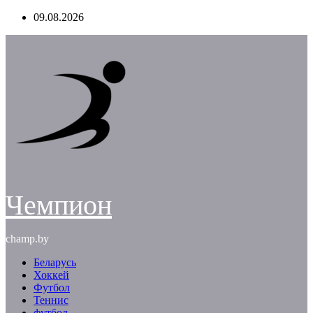
Перейти
09.08.2026
к
содержимому
Чемпион
champ.by
Беларусь
Хоккей
Футбол
Теннис
футбол