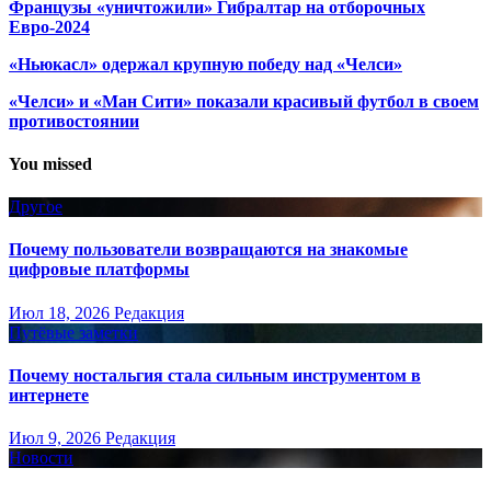
Французы «уничтожили» Гибралтар на отборочных
Евро-2024
«Ньюкасл» одержал крупную победу над «Челси»
«Челси» и «Ман Сити» показали красивый футбол в своем
противостоянии
You missed
Другое
Почему пользователи возвращаются на знакомые
цифровые платформы
Июл 18, 2026
Редакция
Путёвые заметки
Почему ностальгия стала сильным инструментом в
интернете
Июл 9, 2026
Редакция
Новости