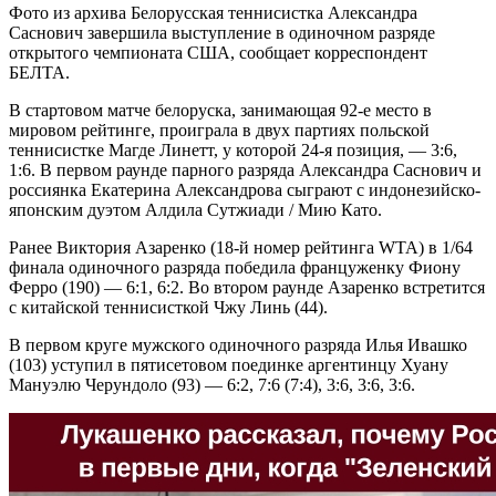
Фото из архива Белорусская теннисистка Александра
Саснович завершила выступление в одиночном разряде
открытого чемпионата США, сообщает корреспондент
БЕЛТА.
В стартовом матче белоруска, занимающая 92-е место в
мировом рейтинге, проиграла в двух партиях польской
теннисистке Магде Линетт, у которой 24-я позиция, — 3:6,
1:6. В первом раунде парного разряда Александра Саснович и
россиянка Екатерина Александрова сыграют с индонезийско-
японским дуэтом Алдила Сутжиади / Мию Като.
Ранее Виктория Азаренко (18-й номер рейтинга WTA) в 1/64
финала одиночного разряда победила француженку Фиону
Ферро (190) — 6:1, 6:2. Во втором раунде Азаренко встретится
с китайской теннисисткой Чжу Линь (44).
В первом круге мужского одиночного разряда Илья Ивашко
(103) уступил в пятисетовом поединке аргентинцу Хуану
Мануэлю Черундоло (93) — 6:2, 7:6 (7:4), 3:6, 3:6, 3:6.