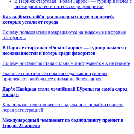
В Париже стартовал «Ролан Гаррос» — турнир начался с
неожиданностей и потерь среди фаворитов
Как выбрать хобби для выходных: идеи для людей,
которые устали от города
Почему пользователи возвращаются на знакомые цифровые
платформы
В Париже стартовал «Ролан Гаррос» — турнир начался с
неожиданностей и потерь среди фаворитов
Почему ностальгия стала сильным инструментом в интернете
Главные спортивные события года: какие турниры
привлекают наибольшее внимание болельщиков
Дар’я Навіцкая стала чэмпіёнкай Еўропы па самба сярод
моладзі
Как пользователи проверяют надежность онлайн-сервисов
перед регистрацией
Международный чемпионат по бодибилдингу пройдет в
Гродно 25 апреля