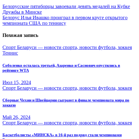
Навигация
Белорусские пятиборцы завоевали девять медалей на Кубке
Дружбы в Минске
по
Белорус Илья Ивашко проиграл в первом круге открытого
записям
чемпионата США по теннису
Похожая запись
Спорт Беларуси — новости спорта, новости футбола, хоккея
Теннис
Соболенко осталась третьей, Азаренко и Саснович опустились в
рейтинге WTA
Июл 15, 2024
Спорт Беларуси — новости спорта, новости футбола, хоккея
Сборные Чехии и Швейцарии сыграют в финале чемпионата мира по
хоккею
Май 26, 2024
Спорт Беларуси — новости спорта, новости футбола, хоккея
Баскетболисты «МИНСКА» в 16-й раз подряд стали чемпионами