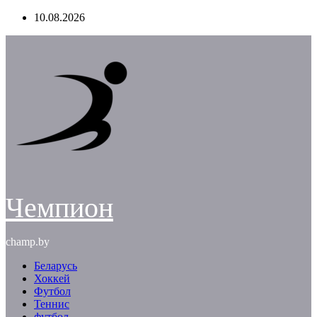
Перейти
10.08.2026
к
содержимому
Чемпион
champ.by
Беларусь
Хоккей
Футбол
Теннис
футбол