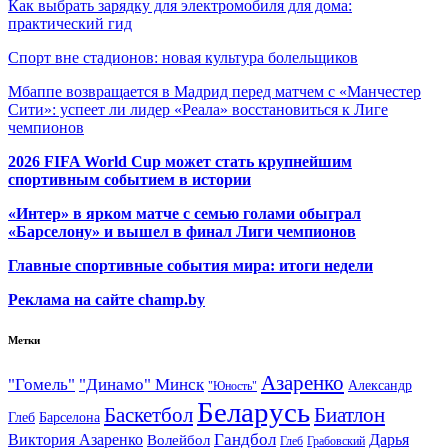
Как выбрать зарядку для электромобиля для дома:
практический гид
Спорт вне стадионов: новая культура болельщиков
Мбаппе возвращается в Мадрид перед матчем с «Манчестер
Сити»: успеет ли лидер «Реала» восстановиться к Лиге
чемпионов
2026 FIFA World Cup может стать крупнейшим
спортивным событием в истории
«Интер» в ярком матче с семью голами обыграл
«Барселону» и вышел в финал Лиги чемпионов
Главные спортивные события мира: итоги недели
Реклама на сайте champ.by
Метки
Азаренко
"Гомель"
"Динамо" Минск
Александр
"Юность"
Беларусь
Баскетбол
Биатлон
Глеб
Барселона
Гандбол
Виктория Азаренко
Волейбол
Дарья
Глеб
Грабовский