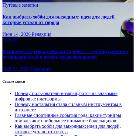
Путёвые заметки
Как выбрать хобби для выходных: идеи для людей,
которые устали от города
Июн 14, 2026
Редакция
Теннис
В Париже стартовал «Ролан Гаррос» — турнир начался с
неожиданностей и потерь среди фаворитов
Май 24, 2026
Редакция
Свежие записи
Почему пользователи возвращаются на знакомые
цифровые платформы
Почему ностальгия стала сильным инструментом в
интернете
Главные спортивные события года: какие турниры
привлекают наибольшее внимание болельщиков
Как выбрать хобби для выходных: идеи для людей,
которые устали от города