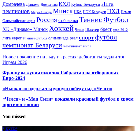
Лига
КХЛ
Домрачева
Кубок Беларуси
Динамо
Домрачева
Минск
чемпионов
НХЛ
НБА
Марек Сикора
НОК Беларуси
Неман
Футбол
Теннис
Россия
Олимпийские игры
Соболенко
Хоккей
ХК «Динамо» Минск
брест
Шахтер
Челси
евро 2012
футбол
спорт
олимпиада
лига европы
реал
мини-футбол
чемпионат Беларуси
чемпионат мира
Новое поколение на льду и трассах: дебютанты задали тон
Играм-2026
Французы «уничтожили» Гибралтар на отборочных
Евро-2024
«Ньюкасл» одержал крупную победу над «Челси»
«Челси» и «Ман Сити» показали красивый футбол в своем
противостоянии
You missed
Другое