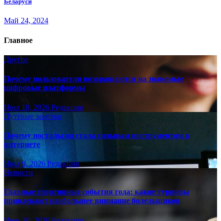
Беларуси
Май 24, 2024
Главное
Другое
Почему пользователи возвращаются на знакомые
цифровые платформы
Июл 18, 2026
Редакция
Путёвые заметки
Почему ностальгия стала сильным инструментом в
интернете
Июл 9, 2026
Редакция
Новости
Главные спортивные события года: какие турниры
привлекают наибольшее внимание болельщиков
Июн 30, 2026
Редакция