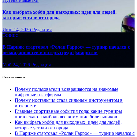
Путёвые заметки
Как выбрать хобби для выходных: идеи для людей,
которые устали от города
Июн 14, 2026
Редакция
Теннис
В Париже стартовал «Ролан Гаррос» — турнир начался с
неожиданностей и потерь среди фаворитов
Май 24, 2026
Редакция
Свежие записи
Почему пользователи возвращаются на знакомые
цифровые платформы
Почему ностальгия стала сильным инструментом в
интернете
Главные спортивные события года: какие турниры
привлекают наибольшее внимание болельщиков
Как выбрать хобби для выходных: идеи для людей,
которые устали от города
В Париже стартовал «Ролан Гаррос» — турнир начался с