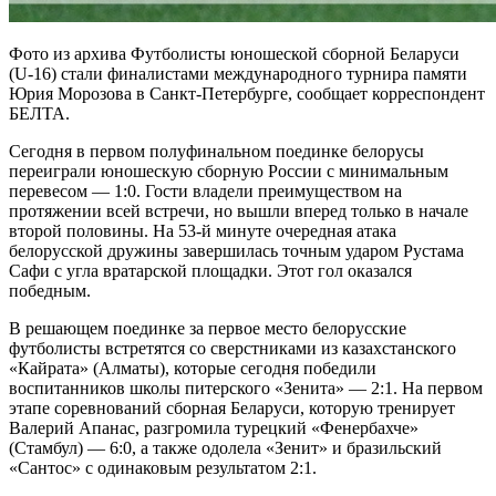
Фото из архива Футболисты юношеской сборной Беларуси
(U-16) стали финалистами международного турнира памяти
Юрия Морозова в Санкт-Петербурге, сообщает корреспондент
БЕЛТА.
Сегодня в первом полуфинальном поединке белорусы
переиграли юношескую сборную России с минимальным
перевесом — 1:0. Гости владели преимуществом на
протяжении всей встречи, но вышли вперед только в начале
второй половины. На 53-й минуте очередная атака
белорусской дружины завершилась точным ударом Рустама
Сафи с угла вратарской площадки. Этот гол оказался
победным.
В решающем поединке за первое место белорусские
футболисты встретятся со сверстниками из казахстанского
«Кайрата» (Алматы), которые сегодня победили
воспитанников школы питерского «Зенита» — 2:1. На первом
этапе соревнований сборная Беларуси, которую тренирует
Валерий Апанас, разгромила турецкий «Фенербахче»
(Стамбул) — 6:0, а также одолела «Зенит» и бразильский
«Сантос» с одинаковым результатом 2:1.