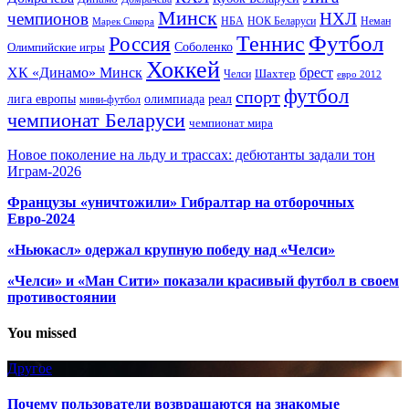
Минск
чемпионов
НХЛ
НБА
Марек Сикора
НОК Беларуси
Неман
Футбол
Теннис
Россия
Олимпийские игры
Соболенко
Хоккей
ХК «Динамо» Минск
брест
Шахтер
Челси
евро 2012
футбол
спорт
олимпиада
лига европы
реал
мини-футбол
чемпионат Беларуси
чемпионат мира
Новое поколение на льду и трассах: дебютанты задали тон
Играм-2026
Французы «уничтожили» Гибралтар на отборочных
Евро-2024
«Ньюкасл» одержал крупную победу над «Челси»
«Челси» и «Ман Сити» показали красивый футбол в своем
противостоянии
You missed
Другое
Почему пользователи возвращаются на знакомые