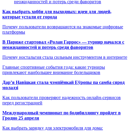
неожиданностей и потерь среди фаворитов
Как выбрать хобби для выходных: идеи для людей,
которые устали от города
Почему пользователи возвращаются на знакомые цифровые
платформы
В Париже стартовал «Ролан Гаррос» — турнир начался с
неожиданностей и потерь среди фаворитов
Почему ностальгия стала сильным инструментом в интернете
Главные спортивные события года: какие турниры
привлекают наибольшее внимание болельщиков
Дар’я Навіцкая стала чэмпіёнкай Еўропы па самба сярод
моладзі
Как пользователи проверяют надежность онлайн-сервисов
перед регистрацией
Международный чемпионат по бодибилдингу пройдет в
Гродно 25 апреля
Как выбрать зарядку для электромобиля для дома: