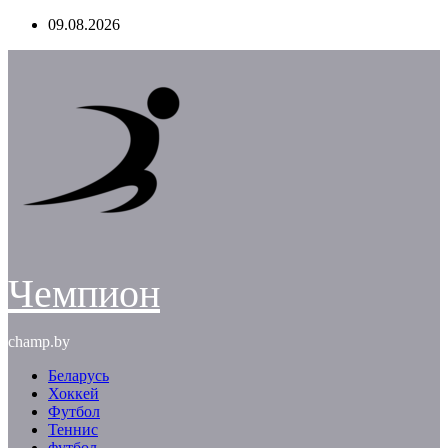
Перейти
09.08.2026
к
содержимому
Чемпион
champ.by
Беларусь
Хоккей
Футбол
Теннис
футбол