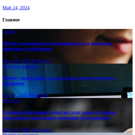
Май 24, 2024
Главное
Другое
Почему пользователи возвращаются на знакомые
цифровые платформы
Июл 18, 2026
Редакция
Путёвые заметки
Почему ностальгия стала сильным инструментом в
интернете
Июл 9, 2026
Редакция
Новости
Главные спортивные события года: какие турниры
привлекают наибольшее внимание болельщиков
Июн 30, 2026
Редакция