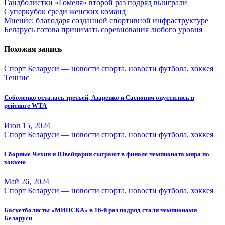
Навигация
Гандболистки «Гомеля» второй раз подряд выиграли
Суперкубок среди женских команд
по
Мнение: благодаря созданной спортивной инфраструктуре
записям
Беларусь готова принимать соревнования любого уровня
Похожая запись
Спорт Беларуси — новости спорта, новости футбола, хоккея
Теннис
Соболенко осталась третьей, Азаренко и Саснович опустились в
рейтинге WTA
Июл 15, 2024
Спорт Беларуси — новости спорта, новости футбола, хоккея
Сборные Чехии и Швейцарии сыграют в финале чемпионата мира по
хоккею
Май 26, 2024
Спорт Беларуси — новости спорта, новости футбола, хоккея
Баскетболисты «МИНСКА» в 16-й раз подряд стали чемпионами
Беларуси