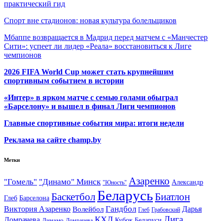
практический гид
Спорт вне стадионов: новая культура болельщиков
Мбаппе возвращается в Мадрид перед матчем с «Манчестер
Сити»: успеет ли лидер «Реала» восстановиться к Лиге
чемпионов
2026 FIFA World Cup может стать крупнейшим
спортивным событием в истории
«Интер» в ярком матче с семью голами обыграл
«Барселону» и вышел в финал Лиги чемпионов
Главные спортивные события мира: итоги недели
Реклама на сайте champ.by
Метки
Азаренко
"Гомель"
"Динамо" Минск
Александр
"Юность"
Беларусь
Баскетбол
Биатлон
Глеб
Барселона
Гандбол
Виктория Азаренко
Волейбол
Дарья
Глеб
Грабовский
Лига
КХЛ
Домрачева
Кубок Беларуси
Динамо
Домрачева