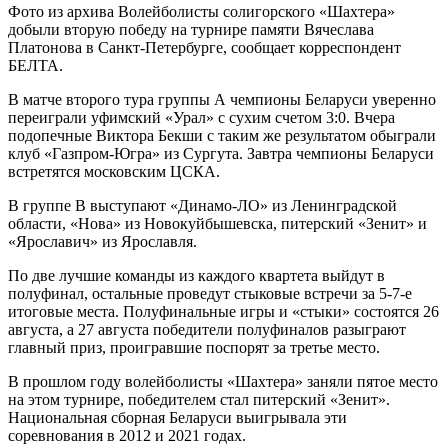
Фото из архива Волейболисты солигорского «Шахтера»
добыли вторую победу на турнире памяти Вячеслава
Платонова в Санкт-Петербурге, сообщает корреспондент
БЕЛТА.
В матче второго тура группы А чемпионы Беларуси уверенно
переиграли уфимский «Урал» с сухим счетом 3:0. Вчера
подопечные Виктора Бекши с таким же результатом обыграли
клуб «Газпром-Югра» из Сургута. Завтра чемпионы Беларуси
встретятся московским ЦСКА.
В группе В выступают «Динамо-ЛО» из Ленинградской
области, «Нова» из Новокуйбышевска, питерский «Зенит» и
«Ярославич» из Ярославля.
По две лучшие команды из каждого квартета выйдут в
полуфинал, остальные проведут стыковые встречи за 5-7-е
итоговые места. Полуфинальные игры и «стыки» состоятся 26
августа, а 27 августа победители полуфиналов разыграют
главный приз, проигравшие поспорят за третье место.
В прошлом году волейболисты «Шахтера» заняли пятое место
на этом турнире, победителем стал питерский «Зенит».
Национальная сборная Беларуси выигрывала эти
соревнования в 2012 и 2021 годах.