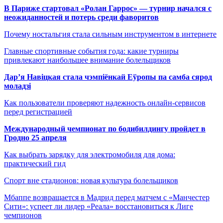
В Париже стартовал «Ролан Гаррос» — турнир начался с
неожиданностей и потерь среди фаворитов
Почему ностальгия стала сильным инструментом в интернете
Главные спортивные события года: какие турниры
привлекают наибольшее внимание болельщиков
Дар’я Навіцкая стала чэмпіёнкай Еўропы па самба сярод
моладзі
Как пользователи проверяют надежность онлайн-сервисов
перед регистрацией
Международный чемпионат по бодибилдингу пройдет в
Гродно 25 апреля
Как выбрать зарядку для электромобиля для дома:
практический гид
Спорт вне стадионов: новая культура болельщиков
Мбаппе возвращается в Мадрид перед матчем с «Манчестер
Сити»: успеет ли лидер «Реала» восстановиться к Лиге
чемпионов