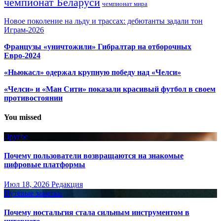
чемпионат Беларуси
чемпионат мира
Новое поколение на льду и трассах: дебютанты задали тон
Играм-2026
Французы «уничтожили» Гибралтар на отборочных
Евро-2024
«Ньюкасл» одержал крупную победу над «Челси»
«Челси» и «Ман Сити» показали красивый футбол в своем
противостоянии
You missed
Другое
Почему пользователи возвращаются на знакомые
цифровые платформы
Июл 18, 2026
Редакция
Путёвые заметки
Почему ностальгия стала сильным инструментом в