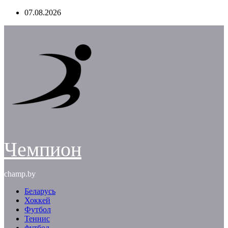
Перейти
07.08.2026
к
содержимому
Чемпион
champ.by
Беларусь
Хоккей
Футбол
Теннис
футбол