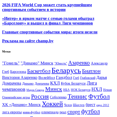
2026 FIFA World Cup может стать крупнейшим
спортивным событием в истории
«Интер» в ярком матче с семью голами обыграл
«Барселону» и вышел в финал Лиги чемпионов
Главные спортивные события мира: итоги недели
Реклама на сайте champ.by
Метки
Азаренко
"Гомель"
"Динамо" Минск
Александр
"Юность"
Беларусь
Баскетбол
Биатлон
Глеб
Барселона
Гандбол
Виктория Азаренко
Волейбол
Дарья
Глеб
Грабовский
Лига
КХЛ
Домрачева
Кубок Беларуси
Динамо
Домрачева
Минск
чемпионов
НХЛ
НБА
Марек Сикора
НОК Беларуси
Неман
Футбол
Теннис
Россия
Олимпийские игры
Соболенко
Хоккей
ХК «Динамо» Минск
брест
Шахтер
Челси
евро 2012
футбол
спорт
олимпиада
лига европы
реал
мини-футбол