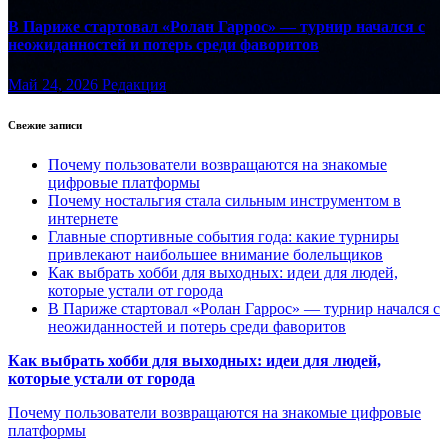
В Париже стартовал «Ролан Гаррос» — турнир начался с
неожиданностей и потерь среди фаворитов
Май 24, 2026
Редакция
Свежие записи
Почему пользователи возвращаются на знакомые
цифровые платформы
Почему ностальгия стала сильным инструментом в
интернете
Главные спортивные события года: какие турниры
привлекают наибольшее внимание болельщиков
Как выбрать хобби для выходных: идеи для людей,
которые устали от города
В Париже стартовал «Ролан Гаррос» — турнир начался с
неожиданностей и потерь среди фаворитов
Как выбрать хобби для выходных: идеи для людей,
которые устали от города
Почему пользователи возвращаются на знакомые цифровые
платформы