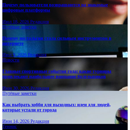
Почему пользователи возвращаются на знакомые
цифровые платформы
Июл 18, 2026
Редакция
Путёвые заметки
Почему ностальгия стала сильным инструментом в
интернете
Июл 9, 2026
Редакция
Новости
Главные спортивные события года: какие турниры
привлекают наибольшее внимание болельщиков
Июн 30, 2026
Редакция
Путёвые заметки
Как выбрать хобби для выходных: идеи для людей,
которые устали от города
Июн 14, 2026
Редакция
Теннис