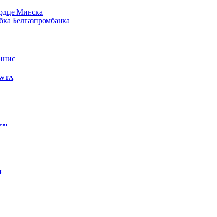
ердце Минска
бка Белгазпромбанка
ннис
е WTA
кею
и