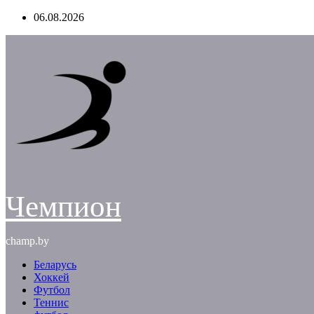
Перейти
06.08.2026
к
содержимому
Чемпион
champ.by
Беларусь
Хоккей
Футбол
Теннис