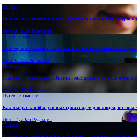
Другое
Почему пользователи возвращаются на знакомые цифровы
Июл 18, 2026
Редакция
Путёвые заметки
Почему ностальгия стала сильным инструментом в интерне
Июл 9, 2026
Редакция
Новости
Главные спортивные события года: какие турниры привле
Июн 30, 2026
Редакция
Путёвые заметки
Как выбрать хобби для выходных: идеи для людей, которые 
Июн 14, 2026
Редакция
Теннис
В Париже стартовал «Ролан Гаррос» — турнир начался с не