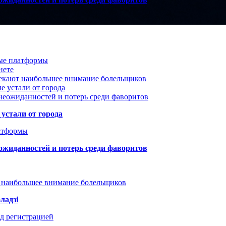
вые платформы
нете
лекают наибольшее внимание болельщиков
е устали от города
неожиданностей и потерь среди фаворитов
устали от города
атформы
ожиданностей и потерь среди фаворитов
т наибольшее внимание болельщиков
ладзі
д регистрацией