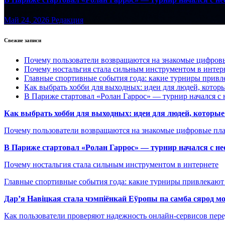
Май 24, 2026
Редакция
Свежие записи
Почему пользователи возвращаются на знакомые цифро
Почему ностальгия стала сильным инструментом в интер
Главные спортивные события года: какие турниры прив
Как выбрать хобби для выходных: идеи для людей, которы
В Париже стартовал «Ролан Гаррос» — турнир начался с 
Как выбрать хобби для выходных: идеи для людей, которые 
Почему пользователи возвращаются на знакомые цифровые пл
В Париже стартовал «Ролан Гаррос» — турнир начался с не
Почему ностальгия стала сильным инструментом в интернете
Главные спортивные события года: какие турниры привлекаю
Дар’я Навіцкая стала чэмпіёнкай Еўропы па самба сярод мо
Как пользователи проверяют надежность онлайн-сервисов пере