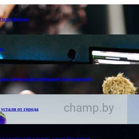
е платформы
те
кают наибольшее внимание болельщиков
устали от города
ожиданностей и потерь среди фаворитов