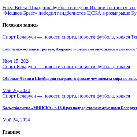
Навигация
Forza Betera! Праздник футбола и вкусов Италии состоится в с
«Мешков Брест» победил гандболистов ЦСКА в розыгрыше Ку
по
записям
Похожая запись
Спорт Беларуси — новости спорта, новости футбола, хоккея
Те
Соболенко осталась третьей, Азаренко и Саснович опустились в рейтинг
Июл 15, 2024
Спорт Беларуси — новости спорта, новости футбола, хоккея
Сборные Чехии и Швейцарии сыграют в финале чемпионата мира по хок
Май 26, 2024
Спорт Беларуси — новости спорта, новости футбола, хоккея
Баскетболисты «МИНСКА» в 16-й раз подряд стали чемпионами Беларус
Май 24, 2024
Главное