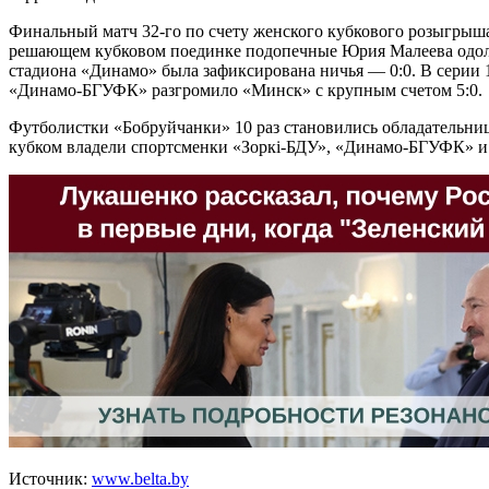
Финальный матч 32-го по счету женского кубкового розыгрыша п
решающем кубковом поединке подопечные Юрия Малеева одолел
стадиона «Динамо» была зафиксирована ничья — 0:0. В серии 1
«Динамо-БГУФК» разгромило «Минск» с крупным счетом 5:0.
Футболистки «Бобруйчанки» 10 раз становились обладательниц
кубком владели спортсменки «Зоркi-БДУ», «Динамо-БГУФК» и 
Источник:
www.belta.by