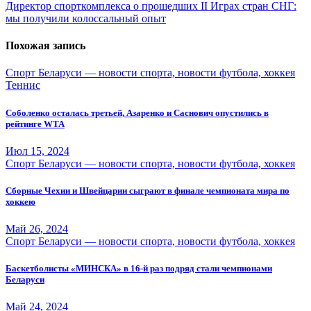
по
Директор спорткомплекса о прошедших II Играх стран СНГ:
записям
мы получили колоссальный опыт
Похожая запись
Спорт Беларуси — новости спорта, новости футбола, хоккея
Теннис
Соболенко осталась третьей, Азаренко и Саснович опустились в
рейтинге WTA
Июл 15, 2024
Спорт Беларуси — новости спорта, новости футбола, хоккея
Сборные Чехии и Швейцарии сыграют в финале чемпионата мира по
хоккею
Май 26, 2024
Спорт Беларуси — новости спорта, новости футбола, хоккея
Баскетболисты «МИНСКА» в 16-й раз подряд стали чемпионами
Беларуси
Май 24, 2024