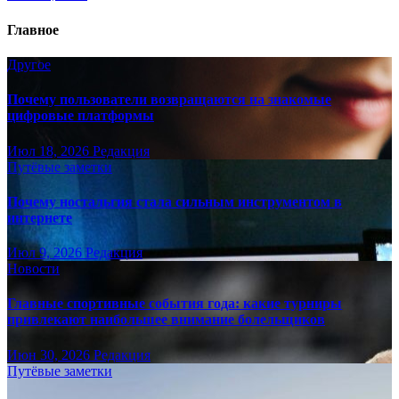
Главное
Другое
Почему пользователи возвращаются на знакомые
цифровые платформы
Июл 18, 2026
Редакция
Путёвые заметки
Почему ностальгия стала сильным инструментом в
интернете
Июл 9, 2026
Редакция
Новости
Главные спортивные события года: какие турниры
привлекают наибольшее внимание болельщиков
Июн 30, 2026
Редакция
Путёвые заметки