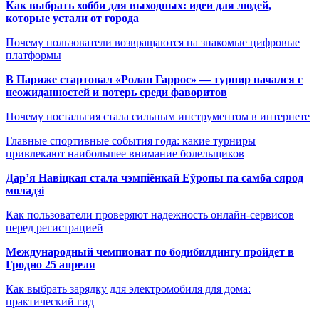
Как выбрать хобби для выходных: идеи для людей,
которые устали от города
Почему пользователи возвращаются на знакомые цифровые
платформы
В Париже стартовал «Ролан Гаррос» — турнир начался с
неожиданностей и потерь среди фаворитов
Почему ностальгия стала сильным инструментом в интернете
Главные спортивные события года: какие турниры
привлекают наибольшее внимание болельщиков
Дар’я Навіцкая стала чэмпіёнкай Еўропы па самба сярод
моладзі
Как пользователи проверяют надежность онлайн-сервисов
перед регистрацией
Международный чемпионат по бодибилдингу пройдет в
Гродно 25 апреля
Как выбрать зарядку для электромобиля для дома:
практический гид