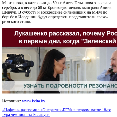
Мартынова, в категории до 59 кг Алеся Гетманова завоевала
серебро, а в весе до 68 кг бронзовую медаль выиграла Алина
Шевчук. В субботу и воскресенье сильнейших на МЧМ по
борьбе в Иордании будут определять представители греко-
римского стиля.
Источник:
www.belta.by
Навигация
«Нафтан» разгромил «Энергетик-БГУ» в первом матче 18-го
тура чемпионата Беларуси