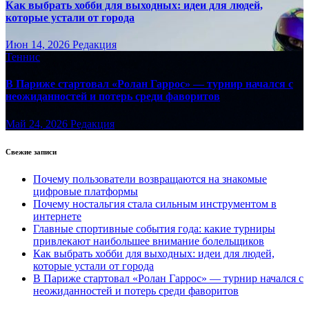
Как выбрать хобби для выходных: идеи для людей,
которые устали от города
Июн 14, 2026
Редакция
Теннис
В Париже стартовал «Ролан Гаррос» — турнир начался с
неожиданностей и потерь среди фаворитов
Май 24, 2026
Редакция
Свежие записи
Почему пользователи возвращаются на знакомые
цифровые платформы
Почему ностальгия стала сильным инструментом в
интернете
Главные спортивные события года: какие турниры
привлекают наибольшее внимание болельщиков
Как выбрать хобби для выходных: идеи для людей,
которые устали от города
В Париже стартовал «Ролан Гаррос» — турнир начался с
неожиданностей и потерь среди фаворитов