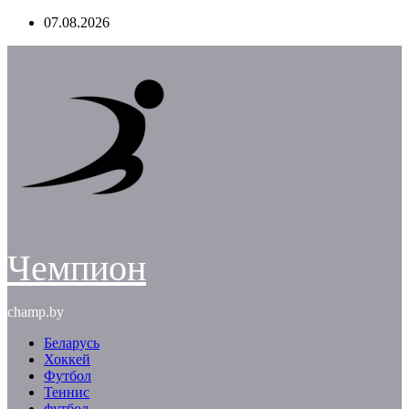
Перейти
07.08.2026
к
содержимому
Чемпион
champ.by
Беларусь
Хоккей
Футбол
Теннис
футбол