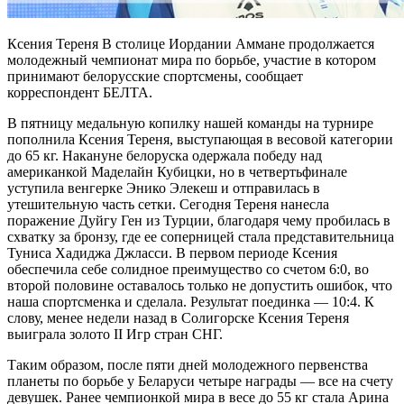
Ксения Тереня В столице Иордании Аммане продолжается
молодежный чемпионат мира по борьбе, участие в котором
принимают белорусские спортсмены, сообщает
корреспондент БЕЛТА.
В пятницу медальную копилку нашей команды на турнире
пополнила Ксения Тереня, выступающая в весовой категории
до 65 кг. Накануне белоруска одержала победу над
американкой Маделайн Кубицки, но в четвертьфинале
уступила венгерке Энико Элекеш и отправилась в
утешительную часть сетки. Сегодня Тереня нанесла
поражение Дуйгу Ген из Турции, благодаря чему пробилась в
схватку за бронзу, где ее соперницей стала представительница
Туниса Хадиджа Джласси. В первом периоде Ксения
обеспечила себе солидное преимущество со счетом 6:0, во
второй половине оставалось только не допустить ошибок, что
наша спортсменка и сделала. Результат поединка — 10:4. К
слову, менее недели назад в Солигорске Ксения Тереня
выиграла золото II Игр стран СНГ.
Таким образом, после пяти дней молодежного первенства
планеты по борьбе у Беларуси четыре награды — все на счету
девушек. Ранее чемпионкой мира в весе до 55 кг стала Арина