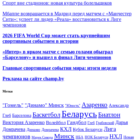
Спорт вне стадионов: новая культура болельщиков
Мбаппе возвращается в Мадрид перед матчем с «Манчестер
Сити»: успеет ли лидер «Реала» восстановиться к Лиге
чемпионов
2026 FIFA World Cup может стать крупнейшим
спортивным событием в истории
«Интер» в ярком матче с семью голами обыграл
«Барселону» и вышел в финал Лиги чемпионов
Главные спортивные события мира: итоги недели
Реклама на сайте champ.by
Метки
Азаренко
"Гомель"
"Динамо" Минск
Александр
"Юность"
Беларусь
Баскетбол
Биатлон
Глеб
Барселона
Гандбол
Виктория Азаренко
Волейбол
Дарья
Глеб
Грабовский
Лига
КХЛ
Домрачева
Кубок Беларуси
Динамо
Домрачева
Минск
чемпионов
НХЛ
НБА
Марек Сикора
НОК Беларуси
Неман