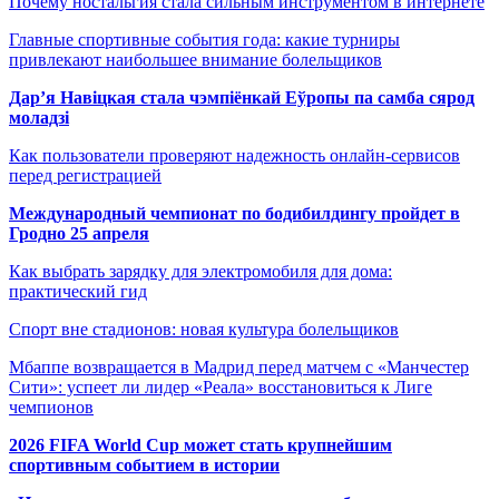
Почему ностальгия стала сильным инструментом в интернете
Главные спортивные события года: какие турниры
привлекают наибольшее внимание болельщиков
Дар’я Навіцкая стала чэмпіёнкай Еўропы па самба сярод
моладзі
Как пользователи проверяют надежность онлайн-сервисов
перед регистрацией
Международный чемпионат по бодибилдингу пройдет в
Гродно 25 апреля
Как выбрать зарядку для электромобиля для дома:
практический гид
Спорт вне стадионов: новая культура болельщиков
Мбаппе возвращается в Мадрид перед матчем с «Манчестер
Сити»: успеет ли лидер «Реала» восстановиться к Лиге
чемпионов
2026 FIFA World Cup может стать крупнейшим
спортивным событием в истории