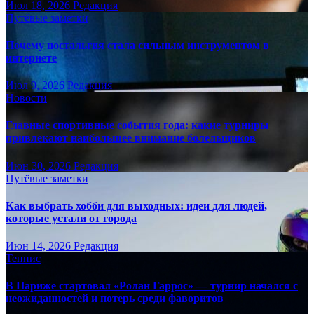
Июл 18, 2026
Редакция
Путёвые заметки
Почему ностальгия стала сильным инструментом в
интернете
Июл 9, 2026
Редакция
Новости
Главные спортивные события года: какие турниры
привлекают наибольшее внимание болельщиков
Июн 30, 2026
Редакция
Путёвые заметки
Как выбрать хобби для выходных: идеи для людей,
которые устали от города
Июн 14, 2026
Редакция
Теннис
В Париже стартовал «Ролан Гаррос» — турнир начался с
неожиданностей и потерь среди фаворитов