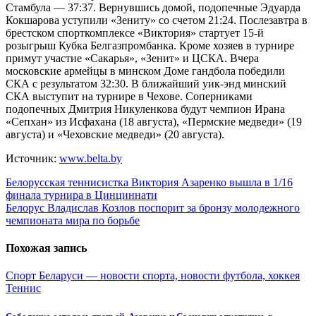
Стамбула — 37:37. Вернувшись домой, подопечные Эдуарда
Кокшарова уступили «Зениту» со счетом 21:24. Послезавтра в
брестском спорткомплексе «Виктория» стартует 15-й
розыгрыш Кубка Белгазпромбанка. Кроме хозяев в турнире
примут участие «Сакарья», «Зенит» и ЦСКА. Вчера
московские армейцы в минском Доме гандбола победили
СКА с результатом 32:30. В ближайший уик-энд минский
СКА выступит на турнире в Чехове. Соперниками
подопечных Дмитрия Никуленкова будут чемпион Ирана
«Сепхан» из Исфахана (18 августа), «Пермские медведи» (19
августа) и «Чеховские медведи» (20 августа).
Источник:
www.belta.by
Навигация
Белорусская теннисистка Виктория Азаренко вышла в 1/16
финала турнира в Цинциннати
по
Белорус Владислав Козлов поспорит за бронзу молодежного
записям
чемпионата мира по борьбе
Похожая запись
Спорт Беларуси — новости спорта, новости футбола, хоккея
Теннис