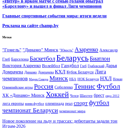
«Интер» в ярком матче с семью голами обыграл
«Барселону» и вышел в финал Лиги чемпионов
Главные спортивные события мира: итоги недели
Реклама на сайте champ.by
Метки
Азаренко
"Гомель"
"Динамо" Минск
Александр
"Юность"
Беларусь
Баскетбол
Биатлон
Глеб
Барселона
Гандбол
Виктория Азаренко
Волейбол
Дарья
Глеб
Грабовский
Лига
КХЛ
Домрачева
Кубок Беларуси
Динамо
Домрачева
Минск
чемпионов
НХЛ
НБА
Марек Сикора
НОК Беларуси
Неман
Футбол
Теннис
Россия
Олимпийские игры
Соболенко
Хоккей
ХК «Динамо» Минск
брест
Шахтер
Челси
евро 2012
футбол
спорт
олимпиада
лига европы
реал
мини-футбол
чемпионат Беларуси
чемпионат мира
Новое поколение на льду и трассах: дебютанты задали тон
Играм-2026