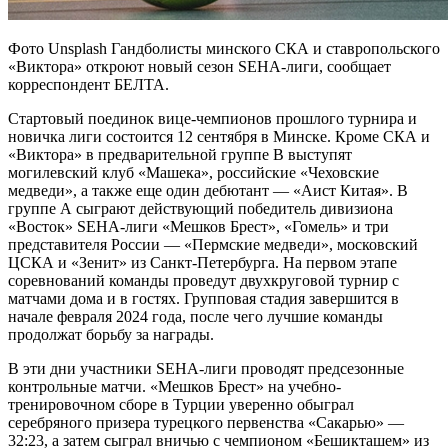
Фото Unsplash Гандболисты минского СКА и ставропольского
«Виктора» откроют новый сезон SEHA-лиги, сообщает
корреспондент БЕЛТА.
Стартовый поединок вице-чемпионов прошлого турнира и
новичка лиги состоится 12 сентября в Минске. Кроме СКА и
«Виктора» в предварительной группе В выступят
могилевский клуб «Машека», российские «Чеховские
медведи», а также еще один дебютант — «Аист Китая». В
группе А сыграют действующий победитель дивизиона
«Восток» SEHA-лиги «Мешков Брест», «Гомель» и три
представителя России — «Пермские медведи», московский
ЦСКА и «Зенит» из Санкт-Петербурга. На первом этапе
соревнований команды проведут двухкруговой турнир с
матчами дома и в гостях. Групповая стадия завершится в
начале февраля 2024 года, после чего лучшие команды
продолжат борьбу за награды.
В эти дни участники SEHA-лиги проводят предсезонные
контрольные матчи. «Мешков Брест» на учебно-
тренировочном сборе в Турции уверенно обыграл
серебряного призера турецкого первенства «Сакарью» —
32:23, а затем сыграл вничью с чемпионом «Бешикташем» из