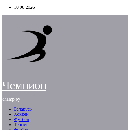
Перейти
10.08.2026
к
содержимому
Чемпион
champ.by
Беларусь
Хоккей
Футбол
Теннис
футбол