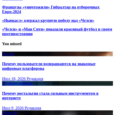
Французы «уничтожили» Гибралтар на отборочных
Евро-2024
«Ньюкасл» одержал крупную победу над «Челси»
«Челси» и «Ман Сити» показали красивый футбол в своем
противостоянии
You missed
Другое
Почему пользователи возвращаются на знакомые
цифровые платформы
Июл 18, 2026
Редакция
Путёвые заметки
Почему ностальгия стала сильным инструментом в
интернете
Июл 9, 2026
Редакция
Новости