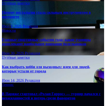
Путёвые заметки
Почему ностальгия стала сильным инструментом в
интернете
Июл 9, 2026
Редакция
Новости
Главные спортивные события года: какие турниры
привлекают наибольшее внимание болельщиков
Июн 30, 2026
Редакция
Путёвые заметки
Как выбрать хобби для выходных: идеи для людей,
которые устали от города
Июн 14, 2026
Редакция
Теннис
В Париже стартовал «Ролан Гаррос» — турнир начался с
неожиданностей и потерь среди фаворитов