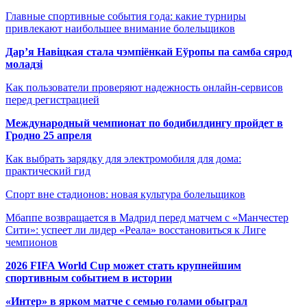
Главные спортивные события года: какие турниры
привлекают наибольшее внимание болельщиков
Дар’я Навіцкая стала чэмпіёнкай Еўропы па самба сярод
моладзі
Как пользователи проверяют надежность онлайн-сервисов
перед регистрацией
Международный чемпионат по бодибилдингу пройдет в
Гродно 25 апреля
Как выбрать зарядку для электромобиля для дома:
практический гид
Спорт вне стадионов: новая культура болельщиков
Мбаппе возвращается в Мадрид перед матчем с «Манчестер
Сити»: успеет ли лидер «Реала» восстановиться к Лиге
чемпионов
2026 FIFA World Cup может стать крупнейшим
спортивным событием в истории
«Интер» в ярком матче с семью голами обыграл