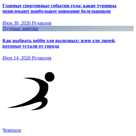
Главные спортивные события года: какие турниры
привлекают наибольшее внимание болельщиков
Июн 30, 2026
Редакция
Путёвые заметки
Как выбрать хобби для выходных: идеи для людей,
которые устали от города
Июн 14, 2026
Редакция
Чемпион