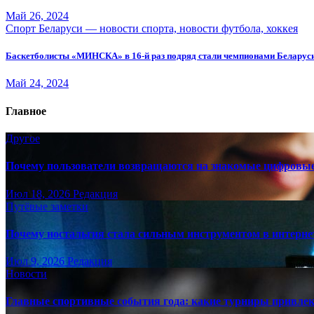
Май 26, 2024
Спорт Беларуси — новости спорта, новости футбола, хоккея
Баскетболисты «МИНСКА» в 16-й раз подряд стали чемпионами Беларус
Май 24, 2024
Главное
Другое
Почему пользователи возвращаются на знакомые цифровы
Июл 18, 2026
Редакция
Путёвые заметки
Почему ностальгия стала сильным инструментом в интерне
Июл 9, 2026
Редакция
Новости
Главные спортивные события года: какие турниры привле