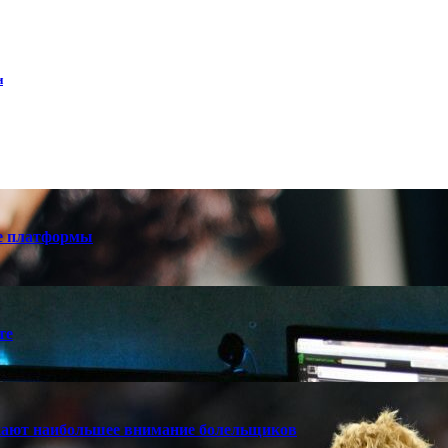
и
е платформы
те
кают наибольшее внимание болельщиков