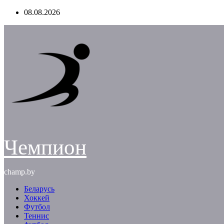
Перейти
08.08.2026
к
содержимому
Чемпион
champ.by
Беларусь
Хоккей
Футбол
Теннис