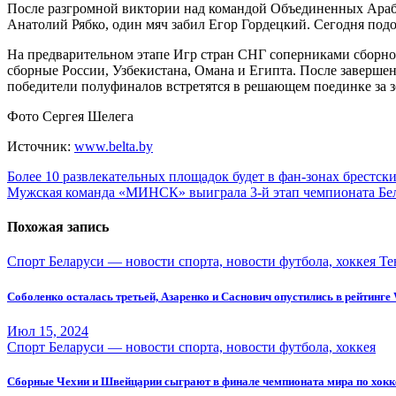
После разгромной виктории над командой Объединенных Арабск
Анатолий Рябко, один мяч забил Егор Гордецкий. Сегодня по
На предварительном этапе Игр стран СНГ соперниками сборной 
сборные России, Узбекистана, Омана и Египта. После завершен
победители полуфиналов встретятся в решающем поединке за з
Фото Сергея Шелега
Источник:
www.belta.by
Навигация
Более 10 развлекательных площадок будет в фан-зонах брестски
Мужская команда «МИНСК» выиграла 3-й этап чемпионата Бел
по
записям
Похожая запись
Спорт Беларуси — новости спорта, новости футбола, хоккея
Те
Соболенко осталась третьей, Азаренко и Саснович опустились в рейтинг
Июл 15, 2024
Спорт Беларуси — новости спорта, новости футбола, хоккея
Сборные Чехии и Швейцарии сыграют в финале чемпионата мира по хок