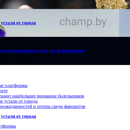
устали от города
ожиданностей и потерь среди фаворитов
вые платформы
нете
лекают наибольшее внимание болельщиков
е устали от города
неожиданностей и потерь среди фаворитов
устали от города
атформы