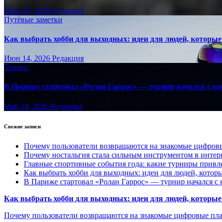
Июн 30, 2026
Редакция
Путёвые заметки
Как выбрать хобби для выходных: идеи для людей, которые 
Июн 14, 2026
Редакция
Теннис
В Париже стартовал «Ролан Гаррос» — турнир начался с не
Май 24, 2026
Редакция
Свежие записи
Почему пользователи возвращаются на знакомые цифро
Почему ностальгия стала сильным инструментом в интер
Главные спортивные события года: какие турниры прив
Как выбрать хобби для выходных: идеи для людей, которы
В Париже стартовал «Ролан Гаррос» — турнир начался с 
Как выбрать хобби для выходных: идеи для людей, которые 
Почему пользователи возвращаются на знакомые цифровые пл