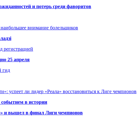
ожиданностей и потерь среди фаворитов
т наибольшее внимание болельщиков
ладзі
д регистрацией
но 25 апреля
й гид
и»: успеет ли лидер «Реала» восстановиться к Лиге чемпионов
 событием в истории
у» и вышел в финал Лиги чемпионов