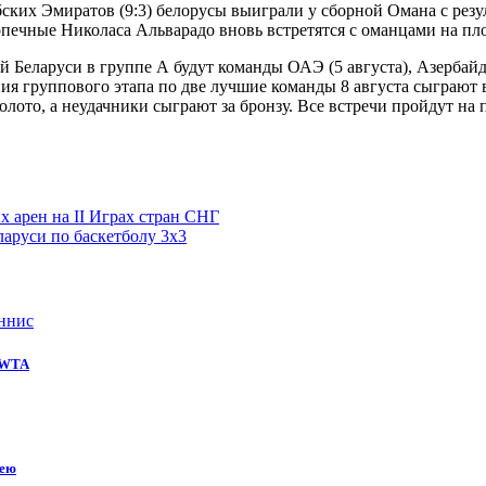
их Эмиратов (9:3) белорусы выиграли у сборной Омана с резул
допечные Николаса Альварадо вновь встретятся с оманцами на 
Беларуси в группе А будут команды ОАЭ (5 августа), Азербайджа
ия группового этапа по две лучшие команды 8 августа сыграют в
олото, а неудачники сыграют за бронзу. Все встречи пройдут 
х арен на II Играх стран СНГ
аруси по баскетболу 3х3
ннис
е WTA
кею