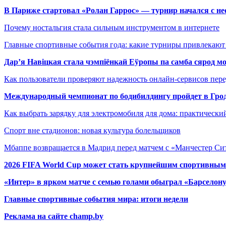
В Париже стартовал «Ролан Гаррос» — турнир начался с не
Почему ностальгия стала сильным инструментом в интернете
Главные спортивные события года: какие турниры привлекаю
Дар’я Навіцкая стала чэмпіёнкай Еўропы па самба сярод мо
Как пользователи проверяют надежность онлайн-сервисов пере
Международный чемпионат по бодибилдингу пройдет в Грод
Как выбрать зарядку для электромобиля для дома: практически
Спорт вне стадионов: новая культура болельщиков
Мбаппе возвращается в Мадрид перед матчем с «Манчестер Сит
2026 FIFA World Cup может стать крупнейшим спортивным
«Интер» в ярком матче с семью голами обыграл «Барселон
Главные спортивные события мира: итоги недели
Реклама на сайте champ.by