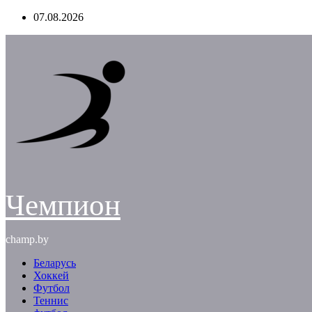
Перейти
07.08.2026
к
содержимому
Чемпион
champ.by
Беларусь
Хоккей
Футбол
Теннис