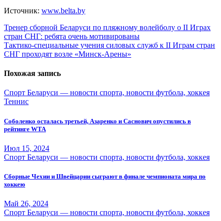
Источник:
www.belta.by
Навигация
Тренер сборной Беларуси по пляжному волейболу о II Играх
стран СНГ: ребята очень мотивированы
по
Тактико-специальные учения силовых служб к II Играм стран
записям
СНГ проходят возле «Минск-Арены»
Похожая запись
Спорт Беларуси — новости спорта, новости футбола, хоккея
Теннис
Соболенко осталась третьей, Азаренко и Саснович опустились в
рейтинге WTA
Июл 15, 2024
Спорт Беларуси — новости спорта, новости футбола, хоккея
Сборные Чехии и Швейцарии сыграют в финале чемпионата мира по
хоккею
Май 26, 2024
Спорт Беларуси — новости спорта, новости футбола, хоккея