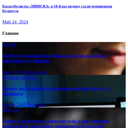
Баскетболисты «МИНСКА» в 16-й раз подряд стали чемпионами
Беларуси
Май 24, 2024
Главное
Другое
Почему пользователи возвращаются на знакомые
цифровые платформы
Июл 18, 2026
Редакция
Путёвые заметки
Почему ностальгия стала сильным инструментом в
интернете
Июл 9, 2026
Редакция
Новости
Главные спортивные события года: какие турниры
привлекают наибольшее внимание болельщиков