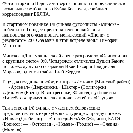
Фото из архива Первые четвертьфиналисты определились в
розыгрыше футбольного Кубка Беларуси, сообщает
корреспондент БЕЛТА.
В стартовом поединке 1/8 финала футболисты «Минска»
победили в Городее представителя первой лиги
национального чемпионата могилевский «Днепр» с
результатом 2:0. Оба мяча в этой встрече забил Тимофей
Мартынов.
Минское «Динамо» на своей арене разгромило «Осиповичи»
с крупным счетом 9:0. Четырежды отличился Душан Бакич,
по голевому дублю оформили Иван Бахар и Владислав
Морозов, одич мяч забил Глеб Жердев.
Еще два поединка пройдут завтра: «Ислочь» (Минский район)
— «Арсенал» (Дзержинск), «Шахтер» (Солигорск) —
«Динамо» (Брест). В воскресенье, 30 июля, футболисты
«Витебска» примут на своем поле гостей из «Слуцка».
Три встречи 1/8 финала с участием белорусских
представителей в еврокубковых турнирах пройдут позже:
«Нива» (Долбизно) — «Торпедо-БелАЗ» (Жодино), БАТЭ
(Борисов) — «Островец», «Неман» (Гродно) — «Славия»
(Мозырь).