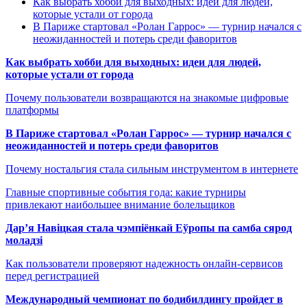
Как выбрать хобби для выходных: идеи для людей,
которые устали от города
В Париже стартовал «Ролан Гаррос» — турнир начался с
неожиданностей и потерь среди фаворитов
Как выбрать хобби для выходных: идеи для людей,
которые устали от города
Почему пользователи возвращаются на знакомые цифровые
платформы
В Париже стартовал «Ролан Гаррос» — турнир начался с
неожиданностей и потерь среди фаворитов
Почему ностальгия стала сильным инструментом в интернете
Главные спортивные события года: какие турниры
привлекают наибольшее внимание болельщиков
Дар’я Навіцкая стала чэмпіёнкай Еўропы па самба сярод
моладзі
Как пользователи проверяют надежность онлайн-сервисов
перед регистрацией
Международный чемпионат по бодибилдингу пройдет в