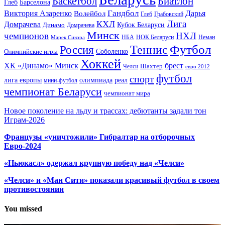
Баскетбол
Биатлон
Глеб
Барселона
Гандбол
Виктория Азаренко
Волейбол
Дарья
Глеб
Грабовский
Лига
КХЛ
Домрачева
Кубок Беларуси
Динамо
Домрачева
Минск
чемпионов
НХЛ
НБА
Марек Сикора
НОК Беларуси
Неман
Футбол
Теннис
Россия
Олимпийские игры
Соболенко
Хоккей
ХК «Динамо» Минск
брест
Шахтер
Челси
евро 2012
футбол
спорт
олимпиада
лига европы
реал
мини-футбол
чемпионат Беларуси
чемпионат мира
Новое поколение на льду и трассах: дебютанты задали тон
Играм-2026
Французы «уничтожили» Гибралтар на отборочных
Евро-2024
«Ньюкасл» одержал крупную победу над «Челси»
«Челси» и «Ман Сити» показали красивый футбол в своем
противостоянии
You missed