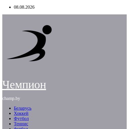
Перейти
08.08.2026
к
содержимому
Чемпион
champ.by
Беларусь
Хоккей
Футбол
Теннис
футбол