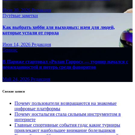
Июн 30, 2026
Редакция
Путёвые заметки
Как выбрать хобби для выходных: идеи для людей,
которые устали от города
Июн 14, 2026
Редакция
Теннис
В Париже стартовал «Ролан Гаррос» — турнир начался с
неожиданностей и потерь среди фаворитов
Май 24, 2026
Редакция
Свежие записи
Почему пользователи возвращаются на знакомые
цифровые платформы
Почему ностальгия стала сильным инструментом в
интернете
Главные спортивные события года: какие турниры
привлекают наибольшее внимание болельщиков