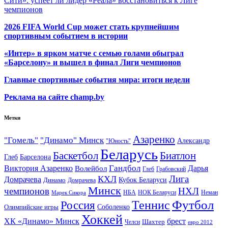
Сити»: успеет ли лидер «Реала» восстановиться к Лиге
чемпионов
2026 FIFA World Cup может стать крупнейшим
спортивным событием в истории
«Интер» в ярком матче с семью голами обыграл
«Барселону» и вышел в финал Лиги чемпионов
Главные спортивные события мира: итоги недели
Реклама на сайте champ.by
Метки
Азаренко
"Гомель"
"Динамо" Минск
Александр
"Юность"
Беларусь
Баскетбол
Биатлон
Глеб
Барселона
Гандбол
Виктория Азаренко
Волейбол
Дарья
Глеб
Грабовский
Лига
КХЛ
Домрачева
Кубок Беларуси
Динамо
Домрачева
Минск
чемпионов
НХЛ
НБА
Марек Сикора
НОК Беларуси
Неман
Футбол
Теннис
Россия
Олимпийские игры
Соболенко
Хоккей
ХК «Динамо» Минск
брест
Шахтер
Челси
евро 2012