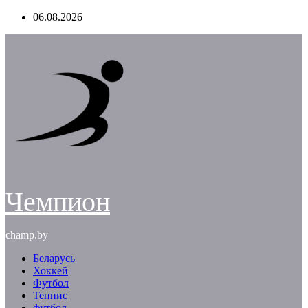
Перейти
06.08.2026
к
содержимому
Чемпион
champ.by
Беларусь
Хоккей
Футбол
Теннис
футбол