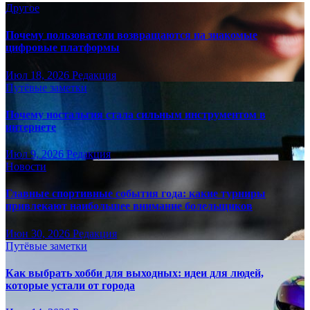
Другое
Почему пользователи возвращаются на знакомые
цифровые платформы
Июл 18, 2026
Редакция
Путёвые заметки
Почему ностальгия стала сильным инструментом в
интернете
Июл 9, 2026
Редакция
Новости
Главные спортивные события года: какие турниры
привлекают наибольшее внимание болельщиков
Июн 30, 2026
Редакция
Путёвые заметки
Как выбрать хобби для выходных: идеи для людей,
которые устали от города