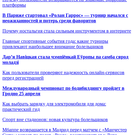
платформы
В Париже стартовал «Ролан Гаррос» — турнир начался с
неожиданностей и потерь среди фаворитов
Почему ностальгия стала сильным инструментом в интернете
Главные спортивные события года: какие турниры
привлекают наибольшее внимание болельщиков
Дар’я Навіцкая стала чэмпіёнкай Еўропы па самба сярод
моладзі
Как пользователи проверяют надежность онлайн-сервисов
перед регистрацией
Международный чемпионат по бодибилдингу пройдет в
Гродно 25 апреля
Как выбрать зарядку для электромобиля для дома:
практический гид
Спорт вне стадионов: новая культура болельщиков
Мбаппе возвращается в Мадрид перед матчем с «Манчестер