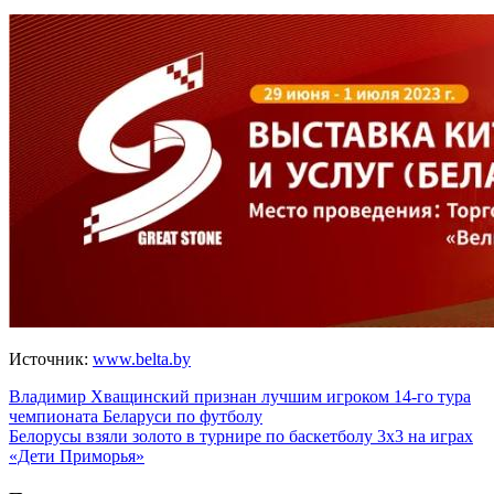
Источник:
www.belta.by
Навигация
Владимир Хващинский признан лучшим игроком 14-го тура
чемпионата Беларуси по футболу
по
Белорусы взяли золото в турнире по баскетболу 3х3 на играх
записям
«Дети Приморья»