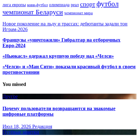
футбол
спорт
олимпиада
лига европы
реал
мини-футбол
чемпионат Беларуси
чемпионат мира
Новое поколение на льду и трассах: дебютанты задали тон
Играм-2026
Французы «уничтожили» Гибралтар на отборочных
Евро-2024
«Ньюкасл» одержал крупную победу над «Челси»
«Челси» и «Ман Сити» показали красивый футбол в своем
противостоянии
You missed
Другое
Почему пользователи возвращаются на знакомые
цифровые платформы
Июл 18, 2026
Редакция
Путёвые заметки