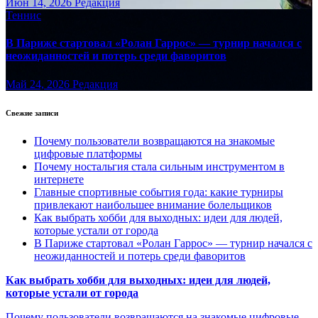
Июн 14, 2026
Редакция
Теннис
В Париже стартовал «Ролан Гаррос» — турнир начался с
неожиданностей и потерь среди фаворитов
Май 24, 2026
Редакция
Свежие записи
Почему пользователи возвращаются на знакомые
цифровые платформы
Почему ностальгия стала сильным инструментом в
интернете
Главные спортивные события года: какие турниры
привлекают наибольшее внимание болельщиков
Как выбрать хобби для выходных: идеи для людей,
которые устали от города
В Париже стартовал «Ролан Гаррос» — турнир начался с
неожиданностей и потерь среди фаворитов
Как выбрать хобби для выходных: идеи для людей,
которые устали от города
Почему пользователи возвращаются на знакомые цифровые