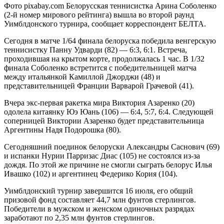
Фото pixabay.com Белорусская теннисистка Арина Соболенко
(2-й номер мирового рейтинга) вышла во второй раунд
Уимблдонского турнира, сообщает корреспондент БЕЛТА.
Сегодня в матче 1/64 финала белоруска победила венгерскую
теннисистку Панну Удварди (82) — 6:3, 6:1. Встреча,
проходившая на крытом корте, продолжалась 1 час. В 1/32
финала Соболенко встретится с победительницей матча
между итальянкой Камиллой Джорджи (48) и
представительницей Франции Варварой Грачевой (41).
Вчера экс-первая ракетка мира Виктория Азаренко (20)
одолела китаянку Юэ Юань (106) — 6:4, 5:7, 6:4. Следующей
соперницей Виктории Азаренко будет представительница
Аргентины Надя Подорошка (80).
Сегодняшний поединок белоруски Александры Саснович (69)
и испанки Нурии Парризас Диас (105) не состоялся из-за
дождя. По этой же причине не смогли сыграть белорус Илья
Ивашко (102) и аргентинец Федерико Кория (104).
Уимблдонский турнир завершится 16 июля, его общий
призовой фонд составляет 44,7 млн фунтов стерлингов.
Победители в мужском и женском одиночных разрядах
заработают по 2,35 млн фунтов стерлингов.