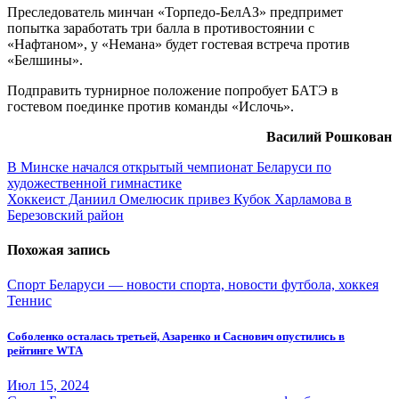
Преследователь минчан «Торпедо-БелАЗ» предпримет
попытка заработать три балла в противостоянии с
«Нафтаном», у «Немана» будет гостевая встреча против
«Белшины».
Подправить турнирное положение попробует БАТЭ в
гостевом поединке против команды «Ислочь».
Василий Рошкован
Навигация
В Минске начался открытый чемпионат Беларуси по
художественной гимнастике
по
Хоккеист Даниил Омелюсик привез Кубок Харламова в
записям
Березовский район
Похожая запись
Спорт Беларуси — новости спорта, новости футбола, хоккея
Теннис
Соболенко осталась третьей, Азаренко и Саснович опустились в
рейтинге WTA
Июл 15, 2024