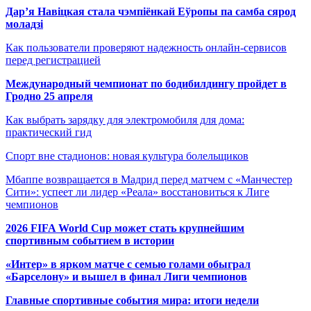
Дар’я Навіцкая стала чэмпіёнкай Еўропы па самба сярод
моладзі
Как пользователи проверяют надежность онлайн-сервисов
перед регистрацией
Международный чемпионат по бодибилдингу пройдет в
Гродно 25 апреля
Как выбрать зарядку для электромобиля для дома:
практический гид
Спорт вне стадионов: новая культура болельщиков
Мбаппе возвращается в Мадрид перед матчем с «Манчестер
Сити»: успеет ли лидер «Реала» восстановиться к Лиге
чемпионов
2026 FIFA World Cup может стать крупнейшим
спортивным событием в истории
«Интер» в ярком матче с семью голами обыграл
«Барселону» и вышел в финал Лиги чемпионов
Главные спортивные события мира: итоги недели