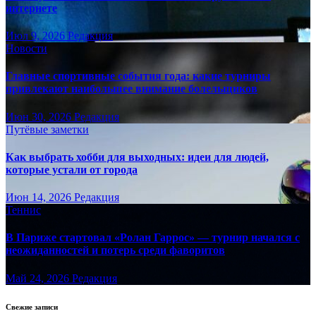
интернете
Июл 9, 2026
Редакция
Новости
Главные спортивные события года: какие турниры
привлекают наибольшее внимание болельщиков
Июн 30, 2026
Редакция
Путёвые заметки
Как выбрать хобби для выходных: идеи для людей,
которые устали от города
Июн 14, 2026
Редакция
Теннис
В Париже стартовал «Ролан Гаррос» — турнир начался с
неожиданностей и потерь среди фаворитов
Май 24, 2026
Редакция
Свежие записи