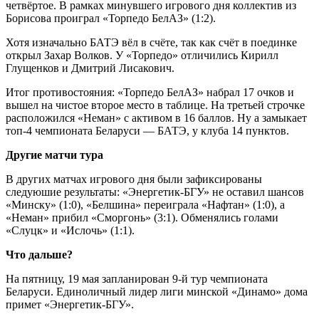
четвёртое. В рамках минувшего игрового дня коллектив из
Борисова проиграл «Торпедо БелАЗ» (1:2).
Хотя изначально БАТЭ вёл в счёте, так как счёт в поединке
открыл Захар Волков. У «Торпедо» отличились Кирилл
Глущенков и Дмитрий Лисакович.
Итог противостояния: «Торпедо БелАЗ» набрал 17 очков и
вышел на чистое второе место в таблице. На третьей строчке
расположился «Неман» с активом в 16 баллов. Ну а замыкает
топ-4 чемпионата Беларуси — БАТЭ, у клуба 14 пунктов.
Другие матчи тура
В других матчах игрового дня были зафиксированы
следуюшие результаты: «Энергетик-БГУ» не оставил шансов
«Минску» (1:0), «Белшина» переиграла «Нафтан» (1:0), а
«Неман» прибил «Сморгонь» (3:1). Обменялись голами
«Слуцк» и «Ислочь» (1:1).
Что дальше?
На пятницу, 19 мая запланирован 9-й тур чемпионата
Беларуси. Единоличный лидер лиги минской «Динамо» дома
примет «Энергетик-БГУ».