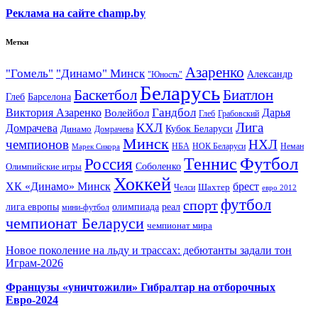
Реклама на сайте champ.by
Метки
Азаренко
"Гомель"
"Динамо" Минск
Александр
"Юность"
Беларусь
Баскетбол
Биатлон
Глеб
Барселона
Гандбол
Виктория Азаренко
Волейбол
Дарья
Глеб
Грабовский
Лига
КХЛ
Домрачева
Кубок Беларуси
Динамо
Домрачева
Минск
чемпионов
НХЛ
НБА
Марек Сикора
НОК Беларуси
Неман
Футбол
Теннис
Россия
Олимпийские игры
Соболенко
Хоккей
ХК «Динамо» Минск
брест
Шахтер
Челси
евро 2012
футбол
спорт
олимпиада
лига европы
реал
мини-футбол
чемпионат Беларуси
чемпионат мира
Новое поколение на льду и трассах: дебютанты задали тон
Играм-2026
Французы «уничтожили» Гибралтар на отборочных
Евро-2024