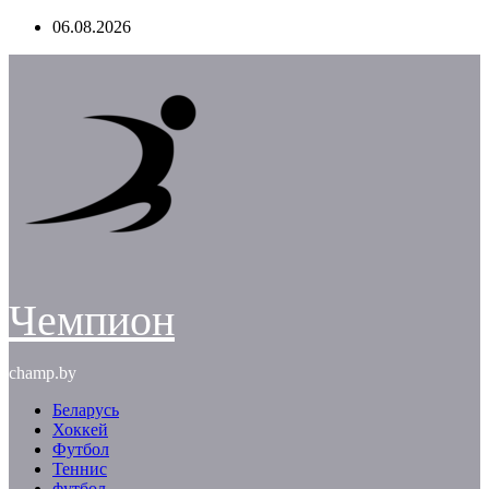
Перейти
06.08.2026
к
содержимому
Чемпион
champ.by
Беларусь
Хоккей
Футбол
Теннис
футбол