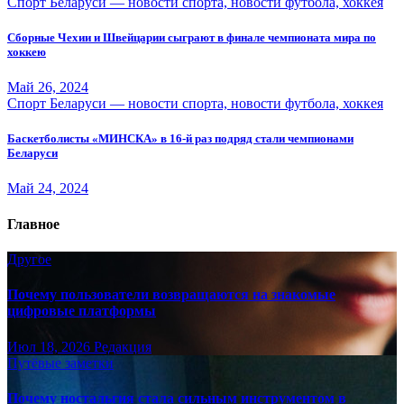
Спорт Беларуси — новости спорта, новости футбола, хоккея
Сборные Чехии и Швейцарии сыграют в финале чемпионата мира по
хоккею
Май 26, 2024
Спорт Беларуси — новости спорта, новости футбола, хоккея
Баскетболисты «МИНСКА» в 16-й раз подряд стали чемпионами
Беларуси
Май 24, 2024
Главное
Другое
Почему пользователи возвращаются на знакомые
цифровые платформы
Июл 18, 2026
Редакция
Путёвые заметки
Почему ностальгия стала сильным инструментом в