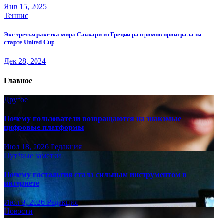
Янв 15, 2025
Теннис
Экс третья ракетка мира Саккари из Греции разгромно проиграла на
старте United Cup
Дек 28, 2024
Главное
Другое
Почему пользователи возвращаются на знакомые
цифровые платформы
Июл 18, 2026
Редакция
Путёвые заметки
Почему ностальгия стала сильным инструментом в
интернете
Июл 9, 2026
Редакция
Новости