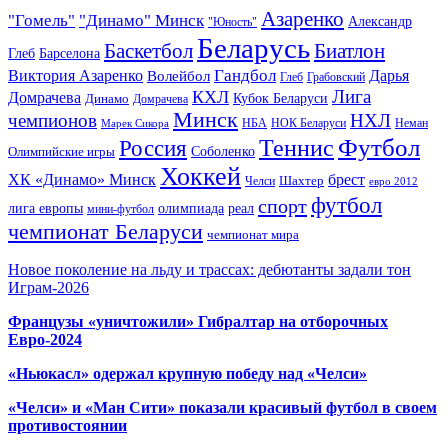
Азаренко
"Гомель"
"Динамо" Минск
Александр
"Юность"
Беларусь
Баскетбол
Биатлон
Глеб
Барселона
Гандбол
Виктория Азаренко
Волейбол
Дарья
Глеб
Грабовский
Лига
КХЛ
Домрачева
Кубок Беларуси
Динамо
Домрачева
Минск
чемпионов
НХЛ
НБА
Марек Сикора
НОК Беларуси
Неман
Футбол
Теннис
Россия
Олимпийские игры
Соболенко
Хоккей
ХК «Динамо» Минск
брест
Шахтер
Челси
евро 2012
футбол
спорт
олимпиада
лига европы
реал
мини-футбол
чемпионат Беларуси
чемпионат мира
Новое поколение на льду и трассах: дебютанты задали тон
Играм-2026
Французы «уничтожили» Гибралтар на отборочных
Евро-2024
«Ньюкасл» одержал крупную победу над «Челси»
«Челси» и «Ман Сити» показали красивый футбол в своем
противостоянии