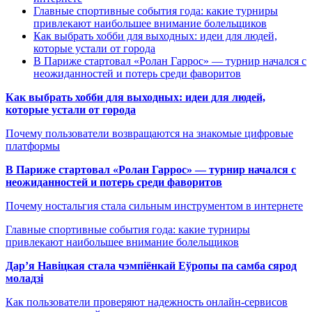
Главные спортивные события года: какие турниры
привлекают наибольшее внимание болельщиков
Как выбрать хобби для выходных: идеи для людей,
которые устали от города
В Париже стартовал «Ролан Гаррос» — турнир начался с
неожиданностей и потерь среди фаворитов
Как выбрать хобби для выходных: идеи для людей,
которые устали от города
Почему пользователи возвращаются на знакомые цифровые
платформы
В Париже стартовал «Ролан Гаррос» — турнир начался с
неожиданностей и потерь среди фаворитов
Почему ностальгия стала сильным инструментом в интернете
Главные спортивные события года: какие турниры
привлекают наибольшее внимание болельщиков
Дар’я Навіцкая стала чэмпіёнкай Еўропы па самба сярод
моладзі
Как пользователи проверяют надежность онлайн-сервисов