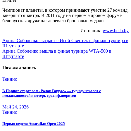
Египет.
Чемпионат планеты, в котором принимают участие 27 команд,
завершится завтра. В 2011 году на первом мировом форуме
белорусская дружина завоевала бронзовые медали
Источник:
www.belta.by
Навигация
Арина Соболенко сыграет с Игой Свентек в финале турнира в
Штутгарте
по
Арина Соболенко вышла в финал турнира WTA-500 в
записям
Штутгарте
Похожая запись
Теннис
В Париже стартовал «Ролан Гаррос» — турнир начался с
неожиданностей и потерь среди фаворитов
Май 24, 2026
Теннис
Первая неделя Australian Open 2025