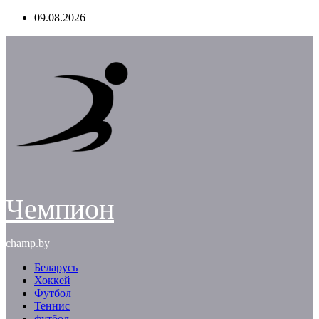
Перейти
09.08.2026
к
содержимому
Чемпион
champ.by
Беларусь
Хоккей
Футбол
Теннис
футбол