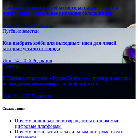
Главные спортивные события года: какие турниры
привлекают наибольшее внимание болельщиков
Июн 30, 2026
Редакция
Путёвые заметки
Как выбрать хобби для выходных: идеи для людей,
которые устали от города
Июн 14, 2026
Редакция
Теннис
В Париже стартовал «Ролан Гаррос» — турнир начался с
неожиданностей и потерь среди фаворитов
Май 24, 2026
Редакция
Свежие записи
Почему пользователи возвращаются на знакомые
цифровые платформы
Почему ностальгия стала сильным инструментом в
интернете