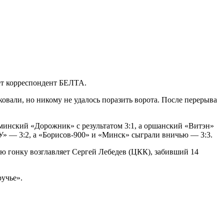
ет корреспондент БЕЛТА.
овали, но никому не удалось поразить ворота. После перерыва
инский «Дорожник» с результатом 3:1, а оршанский «Витэн»
У» — 3:2, а «Борисов-900» и «Минск» сыграли вничью — 3:3.
ую гонку возглавляет Сергей Лебедев (ЦКК), забивший 14
ручье».