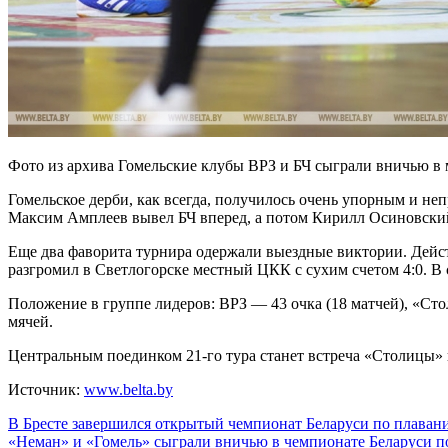
Фото из архива Гомельские клубы ВРЗ и БЧ сыграли вничью в 
Гомельское дерби, как всегда, получилось очень упорным и не
Максим Амплеев вывел БЧ вперед, а потом Кирилл Осиновский
Еще два фаворита турнира одержали выездные виктории. Дей
разгромил в Светлогорске местный ЦКК с сухим счетом 4:0. 
Положение в группе лидеров: ВРЗ — 43 очка (18 матчей), «Сто
мячей.
Центральным поединком 21-го тура станет встреча «Столицы» и
Источник:
www.belta.by
Навигация
В Бресте завершился открытый чемпионат Беларуси по плаван
«Неман» и «Гомель» сыграли вничью в чемпионате Беларуси п