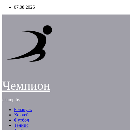
Перейти
07.08.2026
к
содержимому
Чемпион
champ.by
Беларусь
Хоккей
Футбол
Теннис