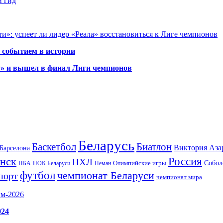
й гид
и»: успеет ли лидер «Реала» восстановиться к Лиге чемпионов
 событием в истории
у» и вышел в финал Лиги чемпионов
Беларусь
Баскетбол
Биатлон
Виктория Аза
Барселона
Россия
нск
НХЛ
Олимпийские игры
Собол
НБА
НОК Беларуси
Неман
футбол
чемпионат Беларуси
порт
чемпионат мира
ам-2026
024