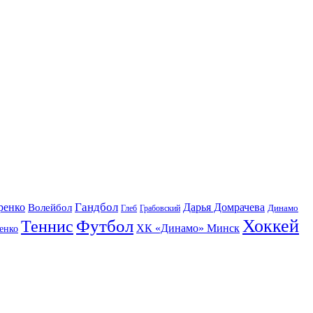
Гандбол
ренко
Волейбол
Дарья Домрачева
Динамо
Глеб
Грабовский
Футбол
Хоккей
Теннис
ХК «Динамо» Минск
енко