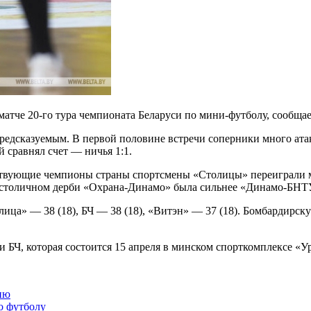
матче 20-го тура чемпионата Беларуси по мини-футболу, сообща
предсказуемым. В первой половине встречи соперники много атак
 сравнял счет — ничья 1:1.
ствующие чемпионы страны спортсмены «Столицы» переиграли м
В столичном дерби «Охрана-Динамо» была сильнее «Динамо-БНТ
лица» — 38 (18), БЧ — 38 (18), «Витэн» — 37 (18). Бомбардирск
 БЧ, которая состоится 15 апреля в минском спорткомплексе «У
ию
о футболу