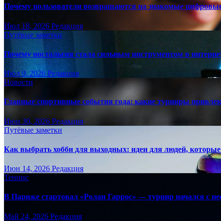
Почему пользователи возвращаются на знакомые цифровы
Июл 18, 2026
Редакция
Путёвые заметки
Почему ностальгия стала сильным инструментом в интерне
Июл 9, 2026
Редакция
Новости
Главные спортивные события года: какие турниры привле
Июн 30, 2026
Редакция
Путёвые заметки
Как выбрать хобби для выходных: идеи для людей, которые 
Июн 14, 2026
Редакция
Теннис
В Париже стартовал «Ролан Гаррос» — турнир начался с не
Май 24, 2026
Редакция