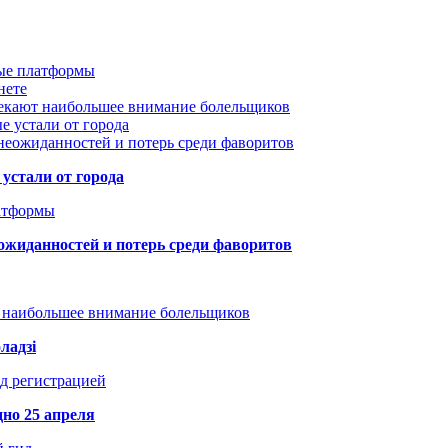
вые платформы
нете
лекают наибольшее внимание болельщиков
е устали от города
неожиданностей и потерь среди фаворитов
устали от города
атформы
ожиданностей и потерь среди фаворитов
т наибольшее внимание болельщиков
ладзі
д регистрацией
но 25 апреля