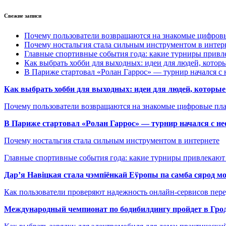
Свежие записи
Почему пользователи возвращаются на знакомые цифро
Почему ностальгия стала сильным инструментом в интер
Главные спортивные события года: какие турниры прив
Как выбрать хобби для выходных: идеи для людей, которы
В Париже стартовал «Ролан Гаррос» — турнир начался с 
Как выбрать хобби для выходных: идеи для людей, которые 
Почему пользователи возвращаются на знакомые цифровые пл
В Париже стартовал «Ролан Гаррос» — турнир начался с не
Почему ностальгия стала сильным инструментом в интернете
Главные спортивные события года: какие турниры привлекаю
Дар’я Навіцкая стала чэмпіёнкай Еўропы па самба сярод мо
Как пользователи проверяют надежность онлайн-сервисов пере
Международный чемпионат по бодибилдингу пройдет в Грод