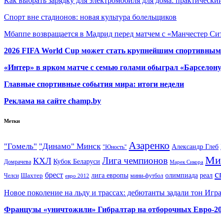
Как выбрать зарядку для электромобиля для дома: практически
Спорт вне стадионов: новая культура болельщиков
Мбаппе возвращается в Мадрид перед матчем с «Манчестер Сит
2026 FIFA World Cup может стать крупнейшим спортивным
«Интер» в ярком матче с семью голами обыграл «Барселон
Главные спортивные события мира: итоги недели
Реклама на сайте champ.by
Метки
Азаренко
"Гомель"
"Динамо" Минск
Александр Глеб
"Юность"
Ми
Лига чемпионов
КХЛ
Кубок Беларуси
Домрачева
Марек Сикора
с
брест
олимпиада
Шахтер
лига европы
реал
Челси
мини-футбол
евро 2012
Новое поколение на льду и трассах: дебютанты задали тон Игр
Французы «уничтожили» Гибралтар на отборочных Евро-2