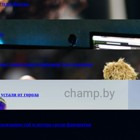
е платформы
те
кают наибольшее внимание болельщиков
устали от города
ожиданностей и потерь среди фаворитов