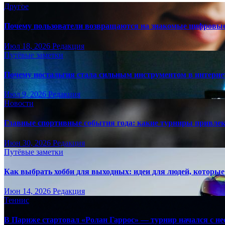
Другое
Почему пользователи возвращаются на знакомые цифровы
Июл 18, 2026
Редакция
Путёвые заметки
Почему ностальгия стала сильным инструментом в интерне
Июл 9, 2026
Редакция
Новости
Главные спортивные события года: какие турниры привле
Июн 30, 2026
Редакция
Путёвые заметки
Как выбрать хобби для выходных: идеи для людей, которые 
Июн 14, 2026
Редакция
Теннис
В Париже стартовал «Ролан Гаррос» — турнир начался с не