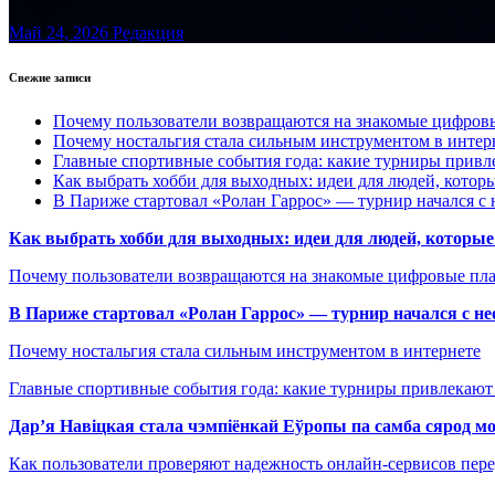
Май 24, 2026
Редакция
Свежие записи
Почему пользователи возвращаются на знакомые цифро
Почему ностальгия стала сильным инструментом в интер
Главные спортивные события года: какие турниры прив
Как выбрать хобби для выходных: идеи для людей, которы
В Париже стартовал «Ролан Гаррос» — турнир начался с 
Как выбрать хобби для выходных: идеи для людей, которые 
Почему пользователи возвращаются на знакомые цифровые пл
В Париже стартовал «Ролан Гаррос» — турнир начался с не
Почему ностальгия стала сильным инструментом в интернете
Главные спортивные события года: какие турниры привлекаю
Дар’я Навіцкая стала чэмпіёнкай Еўропы па самба сярод мо
Как пользователи проверяют надежность онлайн-сервисов пере