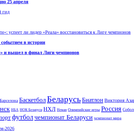
но 25 апреля
й гид
и»: успеет ли лидер «Реала» восстановиться к Лиге чемпионов
 событием в истории
у» и вышел в финал Лиги чемпионов
Беларусь
Баскетбол
Биатлон
Виктория Аза
Барселона
Россия
нск
НХЛ
Олимпийские игры
Собол
НБА
НОК Беларуси
Неман
футбол
чемпионат Беларуси
порт
чемпионат мира
ам-2026