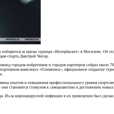
 поборются за призы турнира «Интербаскет» в Могилеве. Об эт
идам спорта Дмитрий Чигир.
манд городов-побратимов и городов-партнеров собрал около 70 
в спортивном комплексе «Олимпиец», официальное открытие турн
а.
бмена опытом и повышения профессионального уровня спортсмен
ов они становятся стимулом к саморазвитию и достижению новы
а. Из-за коронавирусной инфекции в их проведении был сделан 