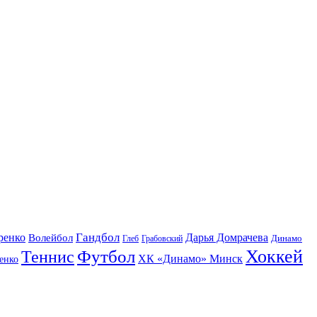
Гандбол
ренко
Волейбол
Дарья Домрачева
Динамо
Глеб
Грабовский
Футбол
Хоккей
Теннис
ХК «Динамо» Минск
енко