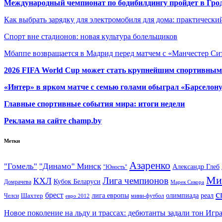
Международный чемпионат по бодибилдингу пройдет в Грод
Как выбрать зарядку для электромобиля для дома: практически
Спорт вне стадионов: новая культура болельщиков
Мбаппе возвращается в Мадрид перед матчем с «Манчестер Сит
2026 FIFA World Cup может стать крупнейшим спортивным
«Интер» в ярком матче с семью голами обыграл «Барселон
Главные спортивные события мира: итоги недели
Реклама на сайте champ.by
Метки
Азаренко
"Гомель"
"Динамо" Минск
Александр Глеб
"Юность"
Ми
Лига чемпионов
КХЛ
Кубок Беларуси
Домрачева
Марек Сикора
с
брест
олимпиада
Шахтер
лига европы
реал
Челси
мини-футбол
евро 2012
Новое поколение на льду и трассах: дебютанты задали тон Игр