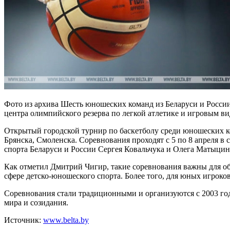
Фото из архива Шесть юношеских команд из Беларуси и России
центра олимпийского резерва по легкой атлетике и игровым в
Открытый городской турнир по баскетболу среди юношеских ко
Брянска, Смоленска. Соревнования проходят с 5 по 8 апреля 
спорта Беларуси и России Сергея Ковальчука и Олега Матыцин
Как отметил Дмитрий Чигир, такие соревнования важны для о
сфере детско-юношеского спорта. Более того, для юных игрок
Соревнования стали традиционными и организуются с 2003 год
мира и созидания.
Источник:
www.belta.by