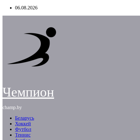
Перейти
06.08.2026
к
содержимому
Чемпион
champ.by
Беларусь
Хоккей
Футбол
Теннис