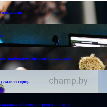
е платформы
те
кают наибольшее внимание болельщиков
устали от города
ожиданностей и потерь среди фаворитов