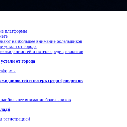
вые платформы
нете
лекают наибольшее внимание болельщиков
е устали от города
неожиданностей и потерь среди фаворитов
устали от города
атформы
ожиданностей и потерь среди фаворитов
т наибольшее внимание болельщиков
ладзі
д регистрацией