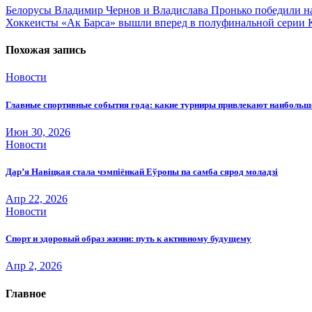
Навигация
Белорусы Владимир Чернов и Владислава Пронько победили на 
Хоккеисты «Ак Барса» вышли вперед в полуфинальной серии 
по
записям
Похожая запись
Новости
Главные спортивные события года: какие турниры привлекают наиболь
Июн 30, 2026
Новости
Дар’я Навіцкая стала чэмпіёнкай Еўропы па самба сярод моладзі
Апр 22, 2026
Новости
Спорт и здоровый образ жизни: путь к активному будущему
Апр 2, 2026
Главное