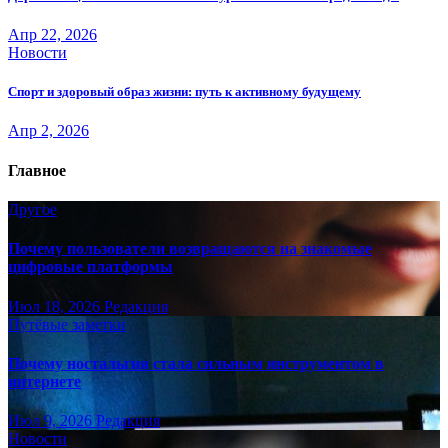
Апр 22, 2026
Новости
Спорт и здоровый образ жизни: путь к активному будущему
Апр 2, 2026
Главное
Другое
Почему пользователи возвращаются на знакомые
цифровые платформы
Июл 18, 2026
Редакция
Путёвые заметки
Почему ностальгия стала сильным инструментом в
интернете
Июл 9, 2026
Редакция
Новости