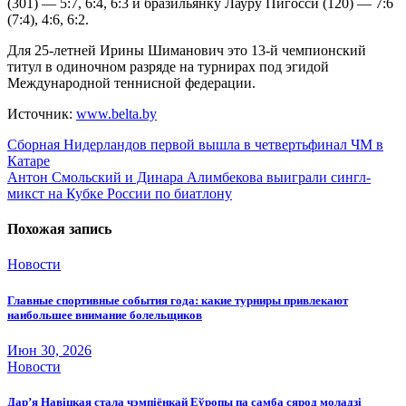
(301) — 5:7, 6:4, 6:3 и бразильянку Лауру Пигосси (120) — 7:6
(7:4), 4:6, 6:2.
Для 25-летней Ирины Шиманович это 13-й чемпионский
титул в одиночном разряде на турнирах под эгидой
Международной теннисной федерации.
Источник:
www.belta.by
Навигация
Сборная Нидерландов первой вышла в четвертьфинал ЧМ в
Катаре
по
Антон Смольский и Динара Алимбекова выиграли сингл-
записям
микст на Кубке России по биатлону
Похожая запись
Новости
Главные спортивные события года: какие турниры привлекают
наибольшее внимание болельщиков
Июн 30, 2026
Новости
Дар’я Навіцкая стала чэмпіёнкай Еўропы па самба сярод моладзі