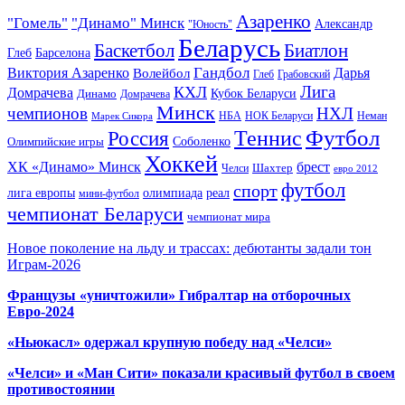
Азаренко
"Гомель"
"Динамо" Минск
Александр
"Юность"
Беларусь
Баскетбол
Биатлон
Глеб
Барселона
Гандбол
Виктория Азаренко
Волейбол
Дарья
Глеб
Грабовский
Лига
КХЛ
Домрачева
Кубок Беларуси
Динамо
Домрачева
Минск
чемпионов
НХЛ
НБА
Марек Сикора
НОК Беларуси
Неман
Футбол
Теннис
Россия
Олимпийские игры
Соболенко
Хоккей
ХК «Динамо» Минск
брест
Шахтер
Челси
евро 2012
футбол
спорт
олимпиада
лига европы
реал
мини-футбол
чемпионат Беларуси
чемпионат мира
Новое поколение на льду и трассах: дебютанты задали тон
Играм-2026
Французы «уничтожили» Гибралтар на отборочных
Евро-2024
«Ньюкасл» одержал крупную победу над «Челси»
«Челси» и «Ман Сити» показали красивый футбол в своем
противостоянии