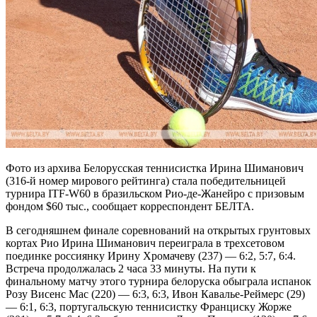
Фото из архива Белорусская теннисистка Ирина Шиманович
(316-й номер мирового рейтинга) стала победительницей
турнира ITF-W60 в бразильском Рио-де-Жанейро с призовым
фондом $60 тыс., сообщает корреспондент БЕЛТА.
В сегодняшнем финале соревнований на открытых грунтовых
кортах Рио Ирина Шиманович переиграла в трехсетовом
поединке россиянку Ирину Хромачеву (237) — 6:2, 5:7, 6:4.
Встреча продолжалась 2 часа 33 минуты. На пути к
финальному матчу этого турнира белоруска обыграла испанок
Розу Висенс Мас (220) — 6:3, 6:3, Ивон Кавалье-Реймерс (29)
— 6:1, 6:3, португальскую теннисистку Франциску Жорже