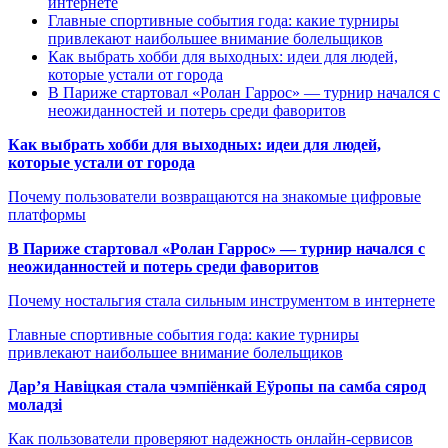
интернете
Главные спортивные события года: какие турниры
привлекают наибольшее внимание болельщиков
Как выбрать хобби для выходных: идеи для людей,
которые устали от города
В Париже стартовал «Ролан Гаррос» — турнир начался с
неожиданностей и потерь среди фаворитов
Как выбрать хобби для выходных: идеи для людей,
которые устали от города
Почему пользователи возвращаются на знакомые цифровые
платформы
В Париже стартовал «Ролан Гаррос» — турнир начался с
неожиданностей и потерь среди фаворитов
Почему ностальгия стала сильным инструментом в интернете
Главные спортивные события года: какие турниры
привлекают наибольшее внимание болельщиков
Дар’я Навіцкая стала чэмпіёнкай Еўропы па самба сярод
моладзі
Как пользователи проверяют надежность онлайн-сервисов