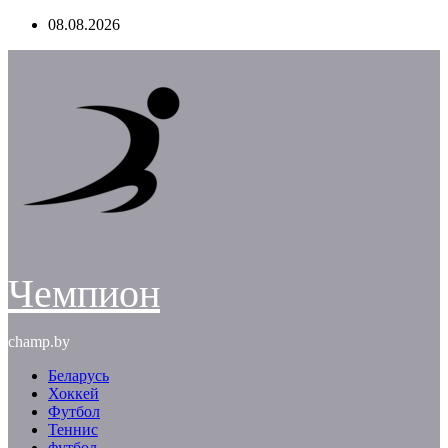
Перейти
08.08.2026
к
содержимому
Чемпион
champ.by
Беларусь
Хоккей
Футбол
Теннис
футбол