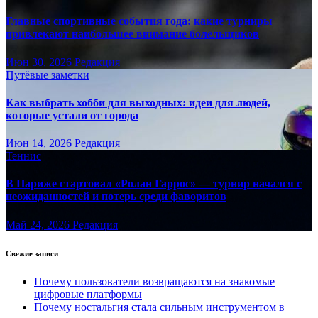
Главные спортивные события года: какие турниры
привлекают наибольшее внимание болельщиков
Июн 30, 2026
Редакция
Путёвые заметки
Как выбрать хобби для выходных: идеи для людей,
которые устали от города
Июн 14, 2026
Редакция
Теннис
В Париже стартовал «Ролан Гаррос» — турнир начался с
неожиданностей и потерь среди фаворитов
Май 24, 2026
Редакция
Свежие записи
Почему пользователи возвращаются на знакомые
цифровые платформы
Почему ностальгия стала сильным инструментом в