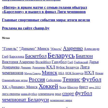
«Интер» в ярком матче с семью голами обыграл
«Барселону» и вышел в финал Лиги чемпионов
Главные спортивные события мира: итоги недели
Реклама на сайте champ.by
Метки
Азаренко
"Гомель"
"Динамо" Минск
Александр
"Юность"
Беларусь
Баскетбол
Биатлон
Глеб
Барселона
Гандбол
Виктория Азаренко
Волейбол
Дарья
Глеб
Грабовский
Лига
КХЛ
Домрачева
Кубок Беларуси
Динамо
Домрачева
Минск
чемпионов
НХЛ
НБА
Марек Сикора
НОК Беларуси
Неман
Футбол
Теннис
Россия
Олимпийские игры
Соболенко
Хоккей
ХК «Динамо» Минск
брест
Шахтер
Челси
евро 2012
футбол
спорт
олимпиада
лига европы
реал
мини-футбол
чемпионат Беларуси
чемпионат мира