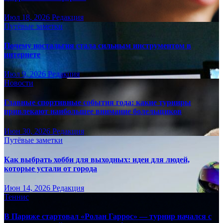
Июл 18, 2026
Редакция
Путёвые заметки
Почему ностальгия стала сильным инструментом в
интернете
Июл 9, 2026
Редакция
Новости
Главные спортивные события года: какие турниры
привлекают наибольшее внимание болельщиков
Июн 30, 2026
Редакция
Путёвые заметки
Как выбрать хобби для выходных: идеи для людей,
которые устали от города
Июн 14, 2026
Редакция
Теннис
В Париже стартовал «Ролан Гаррос» — турнир начался с