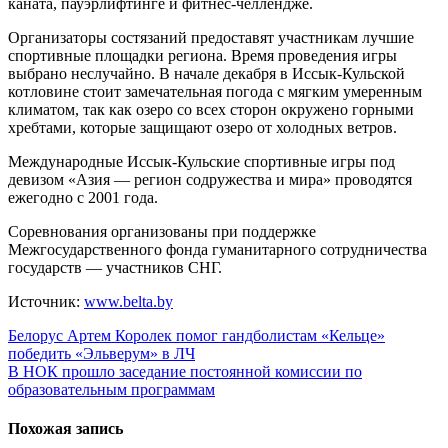
каната, пауэрлифтинге и фитнес-челлендже.
Организаторы состязаний предоставят участникам лучшие
спортивные площадки региона. Время проведения игры
выбрано неслучайно. В начале декабря в Иссык-Кульской
котловине стоит замечательная погода с мягким умеренным
климатом, так как озеро со всех сторон окружено горными
хребтами, которые защищают озеро от холодных ветров.
Международные Иссык-Кульские спортивные игры под
девизом «Азия — регион содружества и мира» проводятся
ежегодно с 2001 года.
Соревнования организованы при поддержке
Межгосударственного фонда гуманитарного сотрудничества
государств — участников СНГ.
Источник:
www.belta.by
Навигация
Белорус Артем Королек помог гандболистам «Кельце»
победить «Эльверум» в ЛЧ
по
В НОК прошло заседание постоянной комиссии по
записям
образовательным программам
Похожая запись