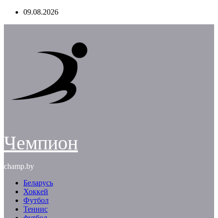
Перейти
09.08.2026
к
содержимому
Чемпион
champ.by
Беларусь
Хоккей
Футбол
Теннис
футбол