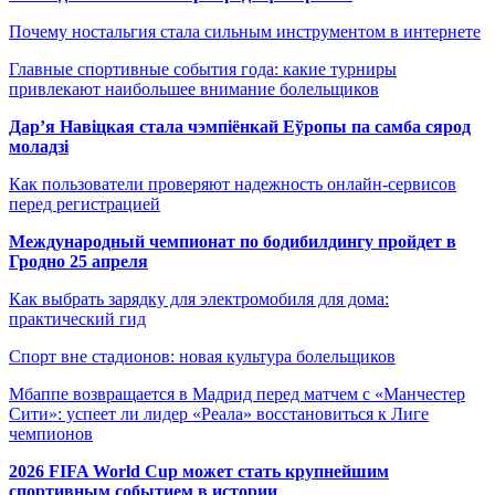
Почему ностальгия стала сильным инструментом в интернете
Главные спортивные события года: какие турниры
привлекают наибольшее внимание болельщиков
Дар’я Навіцкая стала чэмпіёнкай Еўропы па самба сярод
моладзі
Как пользователи проверяют надежность онлайн-сервисов
перед регистрацией
Международный чемпионат по бодибилдингу пройдет в
Гродно 25 апреля
Как выбрать зарядку для электромобиля для дома:
практический гид
Спорт вне стадионов: новая культура болельщиков
Мбаппе возвращается в Мадрид перед матчем с «Манчестер
Сити»: успеет ли лидер «Реала» восстановиться к Лиге
чемпионов
2026 FIFA World Cup может стать крупнейшим
спортивным событием в истории