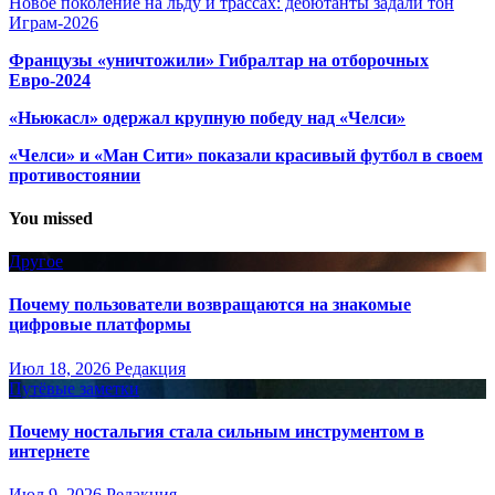
Новое поколение на льду и трассах: дебютанты задали тон
Играм-2026
Французы «уничтожили» Гибралтар на отборочных
Евро-2024
«Ньюкасл» одержал крупную победу над «Челси»
«Челси» и «Ман Сити» показали красивый футбол в своем
противостоянии
You missed
Другое
Почему пользователи возвращаются на знакомые
цифровые платформы
Июл 18, 2026
Редакция
Путёвые заметки
Почему ностальгия стала сильным инструментом в
интернете
Июл 9, 2026
Редакция