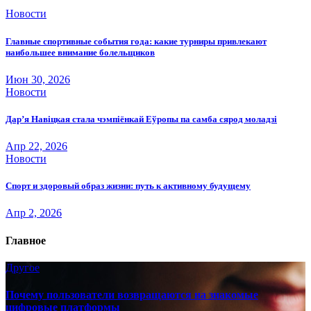
Новости
Главные спортивные события года: какие турниры привлекают
наибольшее внимание болельщиков
Июн 30, 2026
Новости
Дар’я Навіцкая стала чэмпіёнкай Еўропы па самба сярод моладзі
Апр 22, 2026
Новости
Спорт и здоровый образ жизни: путь к активному будущему
Апр 2, 2026
Главное
Другое
Почему пользователи возвращаются на знакомые
цифровые платформы