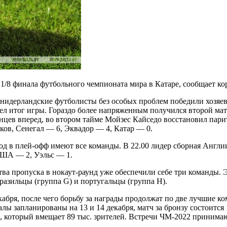
1/8 финала футбольного чемпионата мира в Катаре, сообщает к
идерландские футболисты без особых проблем победили хозяев т
ел итог игры. Гораздо более напряженным получился второй мат
нцев вперед, во втором тайме Мойзес Кайседо восстановил пари
ов, Сенегал — 6, Эквадор — 4, Катар — 0.
ход в плей-офф имеют все команды. В 22.00 лидер сборная Англ
США — 2, Уэльс — 1.
ства пропуска в нокаут-раунд уже обеспечили себе три команды
разильцы (группа G) и португальцы (группа Н).
абря, после чего борьбу за награды продолжат по две лучшие ко
алы запланированы на 13 и 14 декабря, матч за бронзу состоитс
е, который вмещает 89 тыс. зрителей. Встречи ЧМ-2022 принима