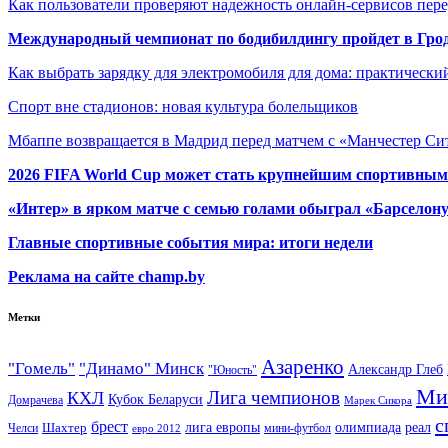
Как пользователи проверяют надежность онлайн-сервисов пере
Международный чемпионат по бодибилдингу пройдет в Грод
Как выбрать зарядку для электромобиля для дома: практически
Спорт вне стадионов: новая культура болельщиков
Мбаппе возвращается в Мадрид перед матчем с «Манчестер Сит
2026 FIFA World Cup может стать крупнейшим спортивным
«Интер» в ярком матче с семью голами обыграл «Барселон
Главные спортивные события мира: итоги недели
Реклама на сайте champ.by
Метки
Азаренко
"Гомель"
"Динамо" Минск
Александр Глеб
"Юность"
Ми
Лига чемпионов
КХЛ
Кубок Беларуси
Домрачева
Марек Сикора
с
брест
олимпиада
Шахтер
лига европы
реал
Челси
мини-футбол
евро 2012