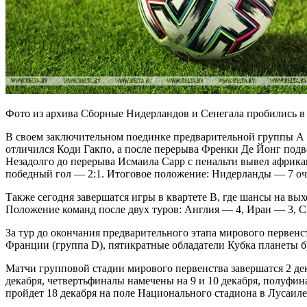
Фото из архива Сборные Нидерландов и Сенегала пробились в 
В своем заключительном поединке предварительной группы А н
отличился Коди Гакпо, а после перерыва Френки Де Йонг подв
Незадолго до перерыва Исмаила Сарр с пенальти вывел африка
победный гол — 2:1. Итоговое положение: Нидерланды — 7 очк
Также сегодня завершатся игры в квартете В, где шансы на вы
Положение команд после двух туров: Англия — 4, Иран — 3, 
За тур до окончания предварительного этапа мирового первен
Франции (группа D), пятикратные обладатели Кубка планеты б
Матчи групповой стадии мирового первенства завершатся 2 дек
декабря, четвертьфиналы намечены на 9 и 10 декабря, полуфин
пройдет 18 декабря на поле Национального стадиона в Лусаил