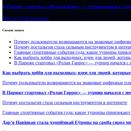
В Париже стартовал «Ролан Гаррос» — турнир начался с не
Май 24, 2026
Редакция
Свежие записи
Почему пользователи возвращаются на знакомые цифро
Почему ностальгия стала сильным инструментом в интер
Главные спортивные события года: какие турниры прив
Как выбрать хобби для выходных: идеи для людей, которы
В Париже стартовал «Ролан Гаррос» — турнир начался с 
Как выбрать хобби для выходных: идеи для людей, которые 
Почему пользователи возвращаются на знакомые цифровые пл
В Париже стартовал «Ролан Гаррос» — турнир начался с не
Почему ностальгия стала сильным инструментом в интернете
Главные спортивные события года: какие турниры привлекаю
Дар’я Навіцкая стала чэмпіёнкай Еўропы па самба сярод мо