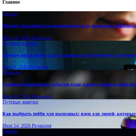
Главное
Другое
Почему пользователи возвращаются на знакомые цифровы
Июл 18, 2026
Редакция
Путёвые заметки
Почему ностальгия стала сильным инструментом в интерне
Июл 9, 2026
Редакция
Новости
Главные спортивные события года: какие турниры привле
Июн 30, 2026
Редакция
Путёвые заметки
Как выбрать хобби для выходных: идеи для людей, которые 
Июн 14, 2026
Редакция
Теннис