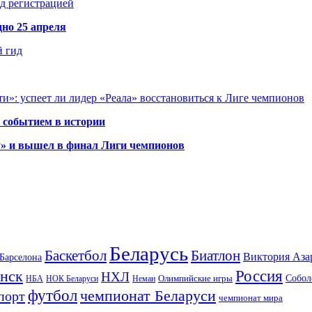
д регистрацией
но 25 апреля
й гид
и»: успеет ли лидер «Реала» восстановиться к Лиге чемпионов
 событием в истории
у» и вышел в финал Лиги чемпионов
Беларусь
Баскетбол
Биатлон
Виктория Аза
Барселона
Россия
нск
НХЛ
Олимпийские игры
Собол
НБА
НОК Беларуси
Неман
футбол
чемпионат Беларуси
порт
чемпионат мира