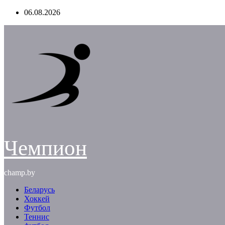
Перейти
06.08.2026
к
содержимому
Чемпион
champ.by
Беларусь
Хоккей
Футбол
Теннис