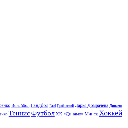
Гандбол
ренко
Волейбол
Дарья Домрачева
Динамо
Глеб
Грабовский
Футбол
Хоккей
Теннис
ХК «Динамо» Минск
енко