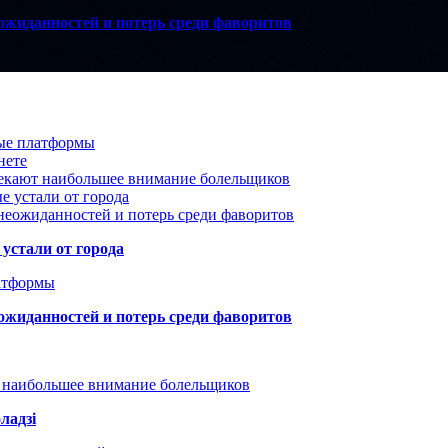
ожиданностей и потерь среди фаворитов
вые платформы
нете
лекают наибольшее внимание болельщиков
е устали от города
неожиданностей и потерь среди фаворитов
устали от города
атформы
ожиданностей и потерь среди фаворитов
т наибольшее внимание болельщиков
ладзі