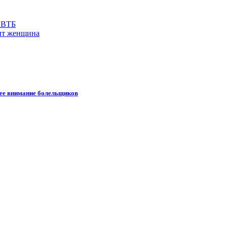
 ВТБ
дит женщина
шее внимание болельщиков