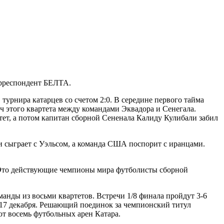
орреспондент БЕЛТА.
урнира катарцев со счетом 2:0. В середине первого тайма
ч этого квартета между командами Эквадора и Сенегала.
тет, а потом капитан сборной Сененала Калиду Кулибали забил
ии сыграет с Уэльсом, а команда США поспорит с иранцами.
. Это действующие чемпионы мира футболисты сборной
манды из восьми квартетов. Встречи 1/8 финала пройдут 3-6
я 17 декабря. Решающий поединок за чемпионский титул
ют восемь футбольных арен Катара.