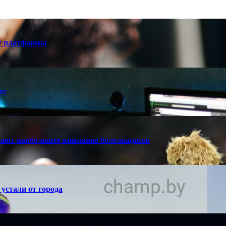
е платформы
те
кают наибольшее внимание болельщиков
устали от города