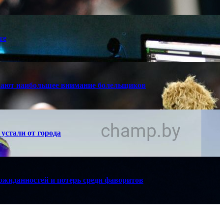
те
кают наибольшее внимание болельщиков
устали от города
ожиданностей и потерь среди фаворитов