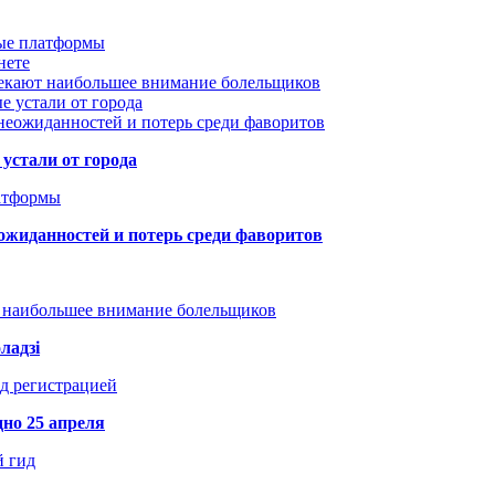
вые платформы
нете
лекают наибольшее внимание болельщиков
е устали от города
неожиданностей и потерь среди фаворитов
устали от города
атформы
ожиданностей и потерь среди фаворитов
т наибольшее внимание болельщиков
ладзі
д регистрацией
но 25 апреля
й гид