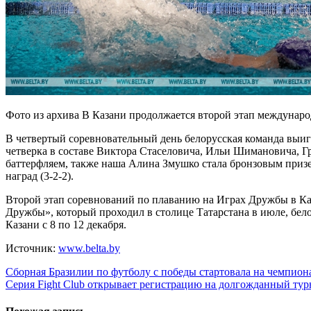
Фото из архива В Казани продолжается второй этап междуна
В четвертый соревновательный день белорусская команда выиг
четверка в составе Виктора Стаселовича, Ильи Шимановича, Г
баттерфляем, также наша Алина Змушко стала бронзовым призер
наград (3-2-2).
Второй этап соревнований по плаванию на Играх Дружбы в Каз
Дружбы», который проходил в столице Татарстана в июле, бело
Казани с 8 по 12 декабря.
Источник:
www.belta.by
Навигация
Сборная Бразилии по футболу с победы стартовала на чемпион
Серия Fight Club открывает регистрацию на долгожданный ту
по