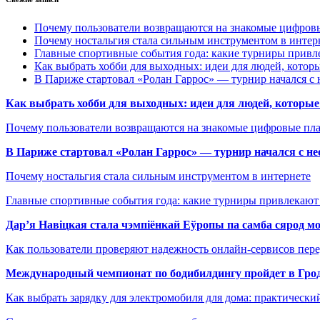
Почему пользователи возвращаются на знакомые цифро
Почему ностальгия стала сильным инструментом в интер
Главные спортивные события года: какие турниры прив
Как выбрать хобби для выходных: идеи для людей, которы
В Париже стартовал «Ролан Гаррос» — турнир начался с 
Как выбрать хобби для выходных: идеи для людей, которые 
Почему пользователи возвращаются на знакомые цифровые пл
В Париже стартовал «Ролан Гаррос» — турнир начался с не
Почему ностальгия стала сильным инструментом в интернете
Главные спортивные события года: какие турниры привлекаю
Дар’я Навіцкая стала чэмпіёнкай Еўропы па самба сярод мо
Как пользователи проверяют надежность онлайн-сервисов пере
Международный чемпионат по бодибилдингу пройдет в Грод
Как выбрать зарядку для электромобиля для дома: практически