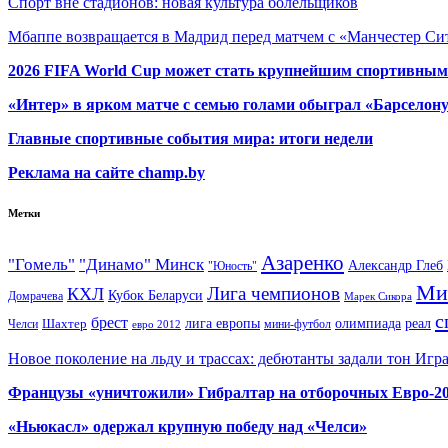
Спорт вне стадионов: новая культура болельщиков
Мбаппе возвращается в Мадрид перед матчем с «Манчестер Сит
2026 FIFA World Cup может стать крупнейшим спортивным
«Интер» в ярком матче с семью голами обыграл «Барселон
Главные спортивные события мира: итоги недели
Реклама на сайте champ.by
Метки
Азаренко
"Гомель"
"Динамо" Минск
Александр Глеб
"Юность"
Ми
Лига чемпионов
КХЛ
Кубок Беларуси
Домрачева
Марек Сикора
с
брест
олимпиада
Шахтер
лига европы
реал
Челси
мини-футбол
евро 2012
Новое поколение на льду и трассах: дебютанты задали тон Игр
Французы «уничтожили» Гибралтар на отборочных Евро-2
«Ньюкасл» одержал крупную победу над «Челси»