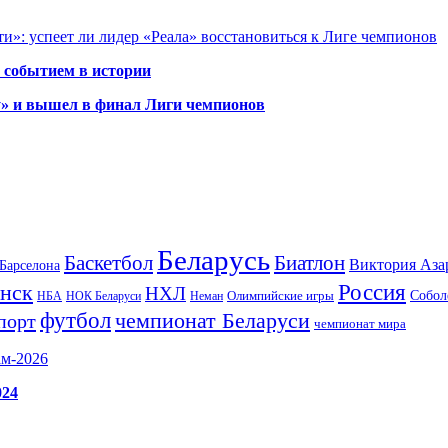
и»: успеет ли лидер «Реала» восстановиться к Лиге чемпионов
 событием в истории
у» и вышел в финал Лиги чемпионов
Беларусь
Баскетбол
Биатлон
Виктория Аза
Барселона
Россия
нск
НХЛ
Олимпийские игры
Собол
НБА
НОК Беларуси
Неман
футбол
чемпионат Беларуси
порт
чемпионат мира
ам-2026
024