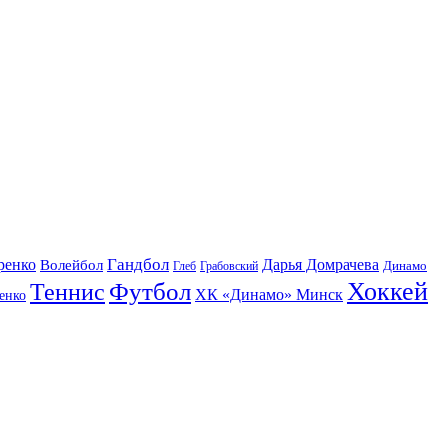
Гандбол
ренко
Волейбол
Дарья Домрачева
Динамо
Глеб
Грабовский
Футбол
Хоккей
Теннис
ХК «Динамо» Минск
енко