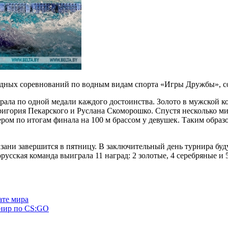
родных соревнований по водным видам спорта «Игры Дружбы», 
рала по одной медали каждого достоинства. Золото в мужской к
ригория Пекарского и Руслана Скоморошко. Спустя несколько ми
ом по итогам финала на 100 м брассом у девушек. Таким образо
ани завершится в пятницу. В заключительный день турнира буд
русская команда выиграла 11 наград: 2 золотые, 4 серебряные и
ате мира
рнир по CS:GO