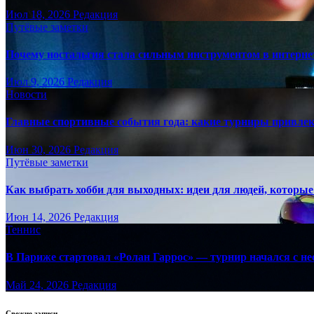
Июл 18, 2026
Редакция
Путёвые заметки
Почему ностальгия стала сильным инструментом в интерне
Июл 9, 2026
Редакция
Новости
Главные спортивные события года: какие турниры привле
Июн 30, 2026
Редакция
Путёвые заметки
Как выбрать хобби для выходных: идеи для людей, которые 
Июн 14, 2026
Редакция
Теннис
В Париже стартовал «Ролан Гаррос» — турнир начался с не
Май 24, 2026
Редакция
Свежие записи