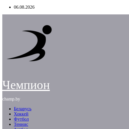
Перейти
06.08.2026
к
содержимому
Чемпион
champ.by
Беларусь
Хоккей
Футбол
Теннис