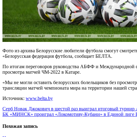
Фото из архива Белорусские любители футбола смогут смотре
«Белорусская федерация футбола, сообщает БЕЛТА.
По итогам переговоров руководства АБФФ и Международной ф
просмотра матчей ЧМ-2022 в Катаре.
«Мы не могли оставить белорусских болельщиков без просмот
трансляции матчей чемпионата мира на территории нашей стр
Источник:
www.belta.by
Навигация
Серб Новак Джокович в шестой раз выиграл итоговый турнир
БК «МИНСК» проиграл «Локомотиву-Кубани» в Единой лиге
по
записям
Похожая запись