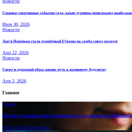
Новости
Главные спортивные события года: какие турниры привлекают наиболь
Июн 30, 2026
Новости
Дар’я Навіцкая стала чэмпіёнкай Еўропы па самба сярод моладзі
Апр 22, 2026
Новости
Спорт и здоровый образ жизни: путь к активному будущему
Апр 2, 2026
Главное
Другое
Почему пользователи возвращаются на знакомые цифровы
Июл 18, 2026
Редакция