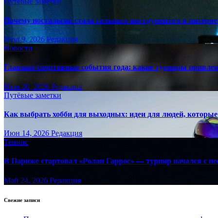
Путёвые заметки
Почему ностальгия стала сильным инструментом в интерне
Июл 9, 2026
Редакция
Новости
Главные спортивные события года: какие турниры привле
Июн 30, 2026
Редакция
Путёвые заметки
Как выбрать хобби для выходных: идеи для людей, которые 
Июн 14, 2026
Редакция
Теннис
В Париже стартовал «Ролан Гаррос» — турнир начался с не
Май 24, 2026
Редакция
Свежие записи