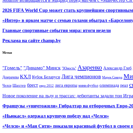
Мбаппе возвращается в Мадрид перед матчем с «Манчестер Сит
2026 FIFA World Cup может стать крупнейшим спортивным
«Интер» в ярком матче с семью голами обыграл «Барселон
Главные спортивные события мира: итоги недели
Реклама на сайте champ.by
Метки
Азаренко
"Гомель"
"Динамо" Минск
Александр Глеб
"Юность"
Ми
Лига чемпионов
КХЛ
Кубок Беларуси
Домрачева
Марек Сикора
с
брест
олимпиада
Шахтер
лига европы
реал
Челси
мини-футбол
евро 2012
Новое поколение на льду и трассах: дебютанты задали тон Игр
Французы «уничтожили» Гибралтар на отборочных Евро-2
«Ньюкасл» одержал крупную победу над «Челси»
«Челси» и «Ман Сити» показали красивый футбол в своем 