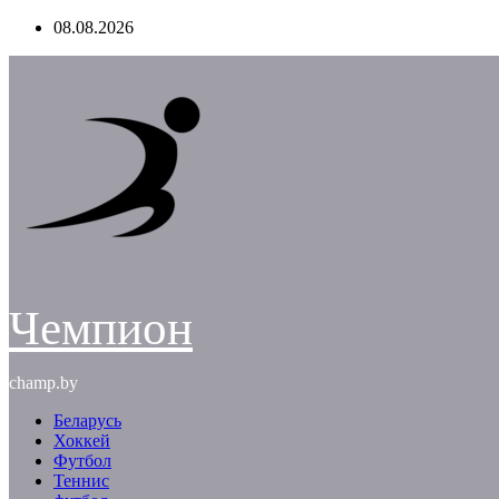
Перейти
08.08.2026
к
содержимому
Чемпион
champ.by
Беларусь
Хоккей
Футбол
Теннис