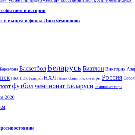
и»: успеет ли лидер «Реала» восстановиться к Лиге чемпионов
 событием в истории
у» и вышел в финал Лиги чемпионов
Беларусь
Баскетбол
Биатлон
Виктория Аза
Барселона
Россия
нск
НХЛ
Олимпийские игры
Собол
НБА
НОК Беларуси
Неман
футбол
чемпионат Беларуси
порт
чемпионат мира
ам-2026
024
противостоянии