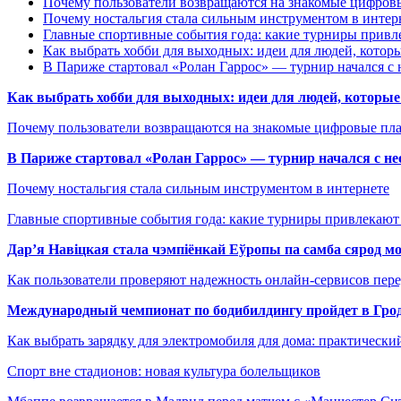
Почему пользователи возвращаются на знакомые цифро
Почему ностальгия стала сильным инструментом в интер
Главные спортивные события года: какие турниры прив
Как выбрать хобби для выходных: идеи для людей, которы
В Париже стартовал «Ролан Гаррос» — турнир начался с 
Как выбрать хобби для выходных: идеи для людей, которые 
Почему пользователи возвращаются на знакомые цифровые пл
В Париже стартовал «Ролан Гаррос» — турнир начался с не
Почему ностальгия стала сильным инструментом в интернете
Главные спортивные события года: какие турниры привлекаю
Дар’я Навіцкая стала чэмпіёнкай Еўропы па самба сярод мо
Как пользователи проверяют надежность онлайн-сервисов пере
Международный чемпионат по бодибилдингу пройдет в Грод
Как выбрать зарядку для электромобиля для дома: практически
Спорт вне стадионов: новая культура болельщиков