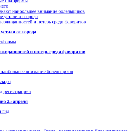
вые платформы
нете
лекают наибольшее внимание болельщиков
е устали от города
неожиданностей и потерь среди фаворитов
устали от города
атформы
ожиданностей и потерь среди фаворитов
т наибольшее внимание болельщиков
ладзі
д регистрацией
но 25 апреля
й гид