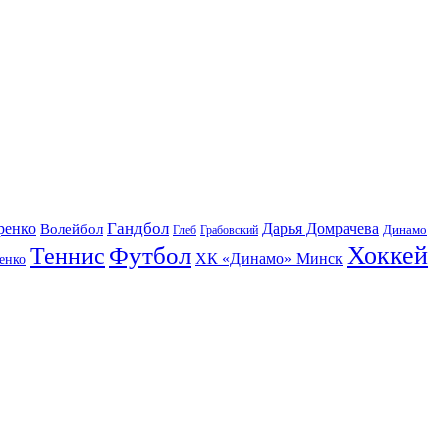
Гандбол
ренко
Волейбол
Дарья Домрачева
Динамо
Глеб
Грабовский
Футбол
Хоккей
Теннис
ХК «Динамо» Минск
енко