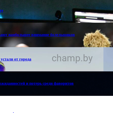
те
кают наибольшее внимание болельщиков
устали от города
ожиданностей и потерь среди фаворитов